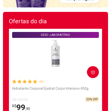
Ofertas do dia
DESC. LABORATÓRIO
COMPRAR
(43)
Hidratante Corporal Epidrat Corpo Intensivo 450g
23% OFF
R$ 129,90
99
R$
,90