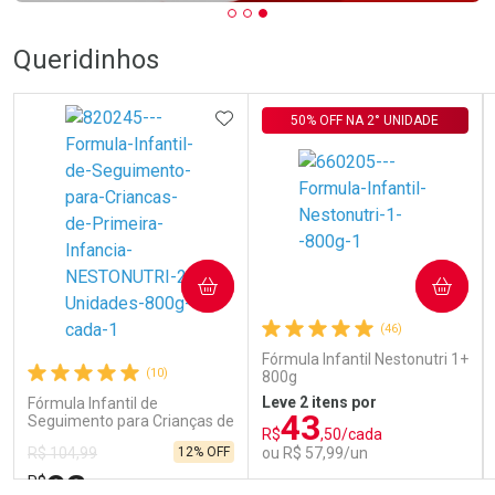
Queridinhos
ADICIONAR AOS FAVORITOS
50% OFF NA 2° UNIDADE
COMPRAR
COMPRAR
(46)
Fórmula Infantil Nestonutri 1+
(10)
800g
Leve 2 itens por
Fórmula Infantil de
43
Seguimento para Crianças de
R$
,50/cada
Primeira Infância Nestonutri
12% OFF
ou R$ 57,99/un
R$ 104,99
2 Unidades de 800g cada
92
R$
,19