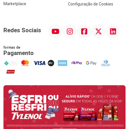
Marketplace
Configuração de Cookies
YouTube
Instagram
Facebook
Twitter
Linkedin
Redes Sociais
formas de
Pagamento
PIX
MasterCard
VISA
ELO
AMEX
NuPay
Google Pay
Diners Club
Hipercard
Promoção em Destaque