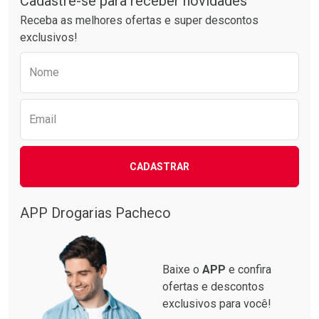
Cadastre-se para receber novidades
Receba as melhores ofertas e super descontos
exclusivos!
Preencha o formulário abaixo para receber 
Nome
Email
Ativar Desconto
Ativar Desconto
CADASTRAR
Comprar sem Desconto
Comprar sem Desconto
Comprar sem Desconto
Comprar sem Desconto
Por R$ 87,99/cada
Por R$ 137,94/cada
Por R$ 87,99/cada
Por R$ 137,94/cada
APP Drogarias Pacheco
Baixe o
APP
e confira
ofertas e descontos
exclusivos para você!