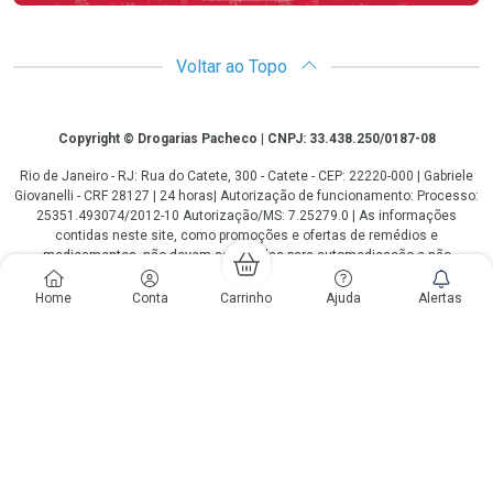
Voltar ao Topo
Copyright
Copyright © Drogarias Pacheco | CNPJ: 33.438.250/0187-08
Rio de Janeiro - RJ: Rua do Catete, 300 - Catete - CEP: 22220-000 | Gabriele
Giovanelli - CRF 28127 | 24 horas| Autorização de funcionamento: Processo:
25351.493074/2012-10 Autorização/MS: 7.25279.0 | As informações
contidas neste site, como promoções e ofertas de remédios e
medicamentos, não devem ser usadas para automedicação e não
substituem, em hipótese alguma, a medicação prescrita pelo profissional da
área médica. Somente o médico está em condições de diagnosticar
Home
Conta
Carrinho
Ajuda
Alertas
qualquer problema de saúde e prescrever o tratamento adequado. Os
preços e as promoções são válidos apenas para compras via internet. As
fotos contidas em nosso site são meramente ilustrativas. *Preços e
disponibilidade sujeitos a alterações no decorrer do dia. Antibióticos e
antimicrobianos vendas apenas em lojas físicas ou televendas. Portaria nº
344 - 01/02/1999 - Ministério da Saúde. Horário de funcionamento Central
de Vendas e Atendimento ao Cliente 4020 4404 ou 0800 282 10 10 de
domingo a domingo das 08h00 às 20h00.