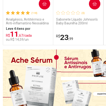
COMPRAR
COMPRAR
(118)
(0)
Analgésico, Antitérmico e
Sabonete Líquido Johnson's
Anti-inflamatório Neosaldina
Baby Baunilha 200ml
30mg + 300mg + 30mg 10
Leve 4 itens por
Drágeas
11
23
R$
,67/cada
R$
,99
ou R$ 14,59/un
FECHAR
FECHAR
FEC
FEC
Laboratório
Laboratório
Por Menos
Por Menos
Ativar Desconto
Ativar Desconto