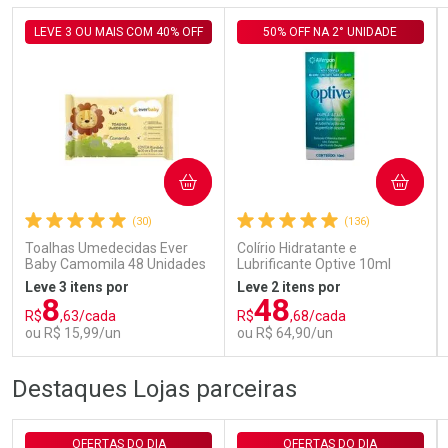
LEVE 3 OU MAIS COM 40% OFF
50% OFF NA 2° UNIDADE
Ativar Desconto
COMPRAR
COMPRAR
Comprar sem Desconto
Comprar sem Desconto
Por R$ 143,94/cada
Por R$ 143,94/cada
(30)
(136)
Toalhas Umedecidas Ever
Colírio Hidratante e
Baby Camomila 48 Unidades
Lubrificante Optive 10ml
Leve 3 itens por
Leve 2 itens por
8
48
R$
,63/cada
R$
,68/cada
ou R$ 15,99/un
ou R$ 64,90/un
FECHAR
FECHAR
FEC
FEC
Destaques Lojas parceiras
Laboratório
Laboratório
Por Menos
Por Menos
OFERTAS DO DIA
OFERTAS DO DIA