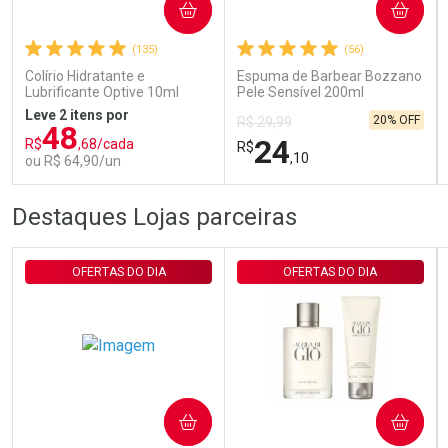
COMPRAR
COMPRAR
(135)
(56)
Comprar sem Desconto
Comprar sem Desconto
Por R$ 29,30/cada
Por R$ 29,30/cada
Colírio Hidratante e
Espuma de Barbear Bozzano
Lubrificante Optive 10ml
Pele Sensível 200ml
Leve 2 itens por
20% OFF
R$ 29,99
48
24
R$
,68/cada
R$
,10
ou R$ 64,90/un
FECHAR
FECHAR
FEC
FEC
Destaques Lojas parceiras
Laboratório
Laboratório
Por Menos
Por Menos
OFERTAS DO DIA
OFERTAS DO DIA
COMPRAR
COMPRAR
Ativar Desconto
Ativar Desconto