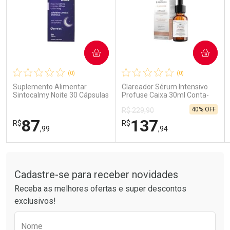
COMPRAR
COMPRAR
Ativar Desconto
Ativar Desconto
(0)
(0)
Comprar sem Desconto
Comprar sem Desconto
Comprar sem Desconto
Comprar sem Desconto
Suplemento Alimentar
Clareador Sérum Intensivo
Por R$ 41,99/cada
Por R$ 14,39/cada
Por R$ 41,99/cada
Por R$ 14,39/cada
Sintocalmy Noite 30 Cápsulas
Profuse Caixa 30ml Conta-
Gotas
40% OFF
R$ 229,90
87
137
R$
R$
,99
,94
Tudo sobre a Drogarias Pacheco
FECHAR
FECHAR
FEC
FEC
Laboratório
Laboratório
Por Menos
Por Menos
Cadastre-se para receber novidades
Receba as melhores ofertas e super descontos
exclusivos!
Preencha o formulário abaixo para receber 
Nome