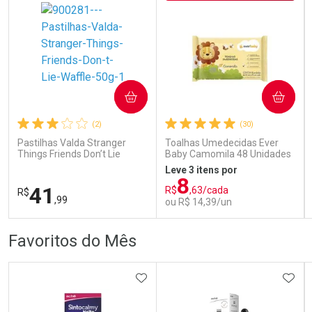
COMPRAR
COMPRAR
Ativar Desconto
Ativar Desconto
(2)
(30)
Comprar sem Desconto
Comprar sem Desconto
Comprar sem Desconto
Comprar sem Desconto
Pastilhas Valda Stranger
Toalhas Umedecidas Ever
Por R$ 153,99/cada
Por R$ 104,79/cada
Por R$ 153,99/cada
Por R$ 104,79/cada
Things Friends Don’t Lie
Baby Camomila 48 Unidades
Waffle 50g
Leve 3 itens por
8
41
R$
,63/cada
R$
,99
ou R$ 14,39/un
FECHAR
FECHAR
FEC
FEC
Favoritos do Mês
Laboratório
Laboratório
Por Menos
Por Menos
ADICIONAR AOS FAVORITOS
ADIC