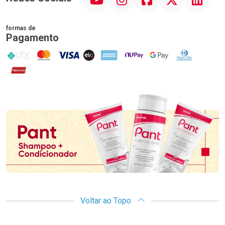
formas de
Pagamento
PIX
MasterCard
VISA
ELO
AMEX
NuPay
Google Pay
Diners Club
Hipercard
Promoção em Destaque
Voltar ao Topo