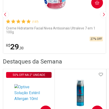
COMPRAR
Imagem Anterior
Pró
(137)
Creme Hidratante Facial Nivea Antissinais Ultraleve 7 em 1
100g
27% OFF
29
R$
,30
R
R
FECHA
FECHA
Destaques da Semana
Laboratório
Por Menos
ADIC
50% OFF NA 2° UNIDADE
Ativar Desconto