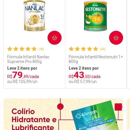
COMPRAR
COMPRAR
(38)
(46)
Fórmula Infantil Nanlac
Fórmula Infantil Nestonutri 1+
Supreme Pro 800g
800g
Leve 2 itens por
Leve 2 itens por
79
43
R$
,49/cada
R$
,50/cada
ou R$ 105,99/un
ou R$ 57,99/un
FECHAR
FECHAR
FEC
FEC
Laboratório
Laboratório
Por Menos
Por Menos