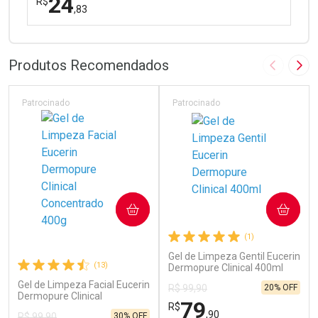
24
R$
,83
FECHAR
FECHAR
Laboratório
Por Menos
Produtos Recomendados
Imagem A
Pró
Patrocinado
Patrocinado
Ativar Desconto
COMPRAR
COMPRAR
Comprar sem Desconto
Comprar sem Desconto
(1)
Por R$ 24,83/cada
Por R$ 24,83/cada
Gel de Limpeza Gentil Eucerin
(13)
Dermopure Clinical 400ml
Gel de Limpeza Facial Eucerin
20% OFF
R$ 99,90
Dermopure Clinical
79
R$
Concentrado 400g
,90
30% OFF
R$ 99,90