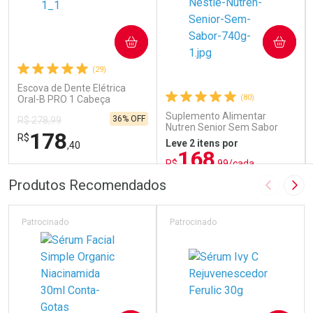
COMPRAR
COMPRAR
(29)
Escova de Dente Elétrica
(80)
Oral-B PRO 1 Cabeça
Redonda Recarregável 1
Suplemento Alimentar
36% OFF
R$ 278,99
Unidade
Nutren Senior Sem Sabor
178
R$
740g
Leve 2 itens por
,40
168
R$
,99/cada
ou R$ 187,76/un
FECHAR
FECHAR
FEC
FEC
Produtos Recomendados
Imagem A
Pró
Laboratório
Laboratório
Por Menos
Por Menos
Patrocinado
Patrocinado