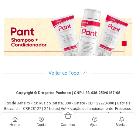
Promoção em Destaque
Voltar ao Topo
Copyright
Copyright © Drogarias Pacheco | CNPJ: 33.438.250/0187-08
Rio de Janeiro - RJ: Rua do Catete, 300 - Catete - CEP: 22220-000 | Gabriele
Giovanelli - CRF 28127 | 24 horas| Autorização de funcionamento: Processo:
25351.493074/2012-10 Autorização/MS: 7.25279.0 | As informações
contidas neste site, como promoções e ofertas de remédios e
Home
Conta
Carrinho
Ajuda
Alertas
medicamentos, não devem ser usadas para automedicação e não
substituem, em hipótese alguma, a medicação prescrita pelo profissional da