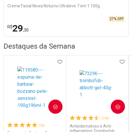
Creme Facial Nivea Noturno Ultraleve 7 em 1 100g
27% OFF
29
R$
,30
R
R
FECHA
FECHA
Destaques da Semana
Laboratório
Por Menos
ADICIONAR AOS FAVORITOS
ADIC
Ativar Desconto
COMPRAR
COMPRAR
(154)
Comprar sem Desconto
Comprar sem Desconto
Por R$ 29,30/cada
Por R$ 29,30/cada
(56)
Antiedematoso e Anti-
inflamatório Trombofob