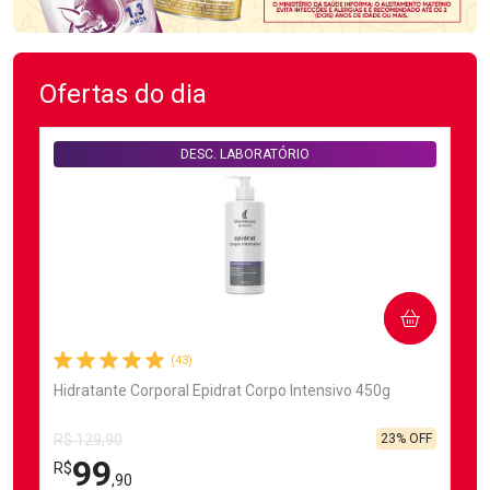
Ofertas do dia
DESC. LABORATÓRIO
COMPRAR
(43)
Hidratante Corporal Epidrat Corpo Intensivo 450g
23% OFF
R$ 129,90
99
R$
,90