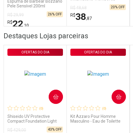
Espuma de Barbear Bozzano
200U/g 40g
Pele Sensível 200ml
20% OFF
R$ 48,68
38
26% OFF
R$ 29,99
R$
,87
22
R$
,10
FECHAR
FECHAR
FEC
FEC
Destaques Lojas parceiras
Laboratório
Laboratório
Por Menos
Por Menos
OFERTAS DO DIA
OFERTAS DO DIA
COMPRAR
COMPRAR
Ativar Desconto
Ativar Desconto
(0)
(0)
Comprar sem Desconto
Comprar sem Desconto
Comprar sem Desconto
Comprar sem Desconto
Shiseido UV Protective
Kit Azzaro Pour Homme
Por R$ 22,10/cada
Por R$ 38,87/cada
Por R$ 22,10/cada
Por R$ 38,87/cada
Compact Foundation Light
Masculino - Eau de Toilette
Ochre - Protetor Solar Facial
100ml + Shampoo
43% OFF
R$ 429,00
Compacto FPS 35 Refil 12g