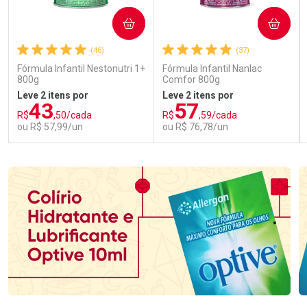
COMPRAR
COMPRAR
(46)
(37)
Fórmula Infantil Nestonutri 1+
Fórmula Infantil Nanlac
800g
Comfor 800g
Leve 2 itens por
Leve 2 itens por
43
57
R$
,50/cada
R$
,59/cada
ou R$ 57,99/un
ou R$ 76,78/un
FECHAR
FECHAR
FEC
FEC
Laboratório
Laboratório
Por Menos
Por Menos