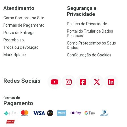
Atendimento
Segurança e
Privacidade
Como Comprar no Site
Política de Privacidade
Formas de Pagamento
Portal do Titular de Dados
Prazo de Entrega
Pessoais
Reembolso
Como Protegemos os Seus
Troca ou Devolução
Dados
Marketplace
Configuração de Cookies
YouTube
Instagram
Facebook
Twitter
Linkedin
Redes Sociais
formas de
Pagamento
PIX
MasterCard
VISA
ELO
AMEX
NuPay
Google Pay
Diners Club
Hipercard