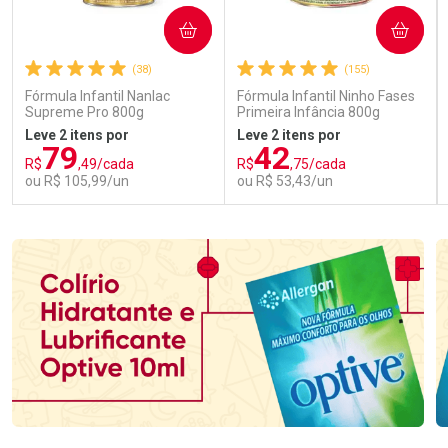
COMPRAR
COMPRAR
(38)
(155)
Fórmula Infantil Nanlac
Fórmula Infantil Ninho Fases
Supreme Pro 800g
Primeira Infância 800g
Leve 2 itens por
Leve 2 itens por
79
42
R$
,49/cada
R$
,75/cada
ou R$ 105,99/un
ou R$ 53,43/un
FECHAR
FECHAR
FEC
FEC
Laboratório
Laboratório
Por Menos
Por Menos
Ativar Desconto
Ativar Desconto