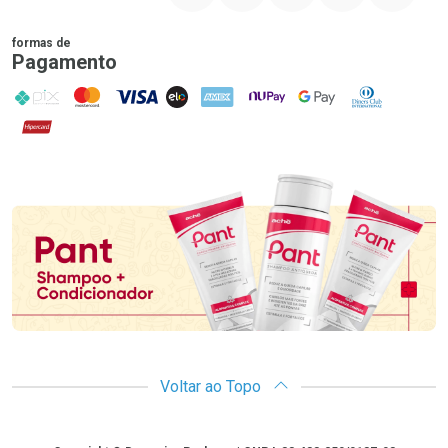
formas de
Pagamento
PIX
MasterCard
VISA
ELO
AMEX
NuPay
Google Pay
Diners Club
Hipercard
Promoção em Destaque
Voltar ao Topo