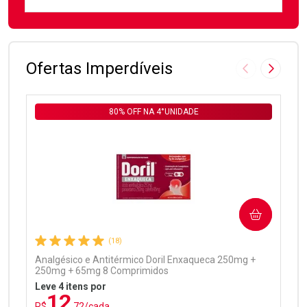
FECHAR
FECHAR
Laboratório
Por Menos
Ofertas Imperdíveis
Imagem Anter
Próxima
80% OFF NA 4°UNIDADE
Ativar Desconto
COMPRAR
Comprar sem Desconto
Comprar sem Desconto
Por R$ 99,90/cada
Por R$ 99,90/cada
(18)
Analgésico e Antitérmico Doril Enxaqueca 250mg +
250mg + 65mg 8 Comprimidos
Leve 4 itens por
12
R$
,72/cada