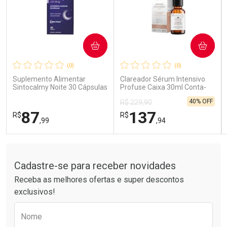
COMPRAR
COMPRAR
Ativar Desconto
Ativar Desconto
(0)
(0)
Comprar sem Desconto
Comprar sem Desconto
Comprar sem Desconto
Comprar sem Desconto
Suplemento Alimentar
Clareador Sérum Intensivo
Por R$ 59,58/cada
Por R$ 15,99/cada
Por R$ 59,58/cada
Por R$ 15,99/cada
Sintocalmy Noite 30 Cápsulas
Profuse Caixa 30ml Conta-
Gotas
40% OFF
R$ 229,90
87
137
R$
R$
,99
,94
Tudo sobre a Drogarias Pacheco
FECHAR
FECHAR
FEC
FEC
Laboratório
Laboratório
Por Menos
Por Menos
Cadastre-se para receber novidades
Receba as melhores ofertas e super descontos
exclusivos!
Preencha o formulário abaixo para receber 
Nome