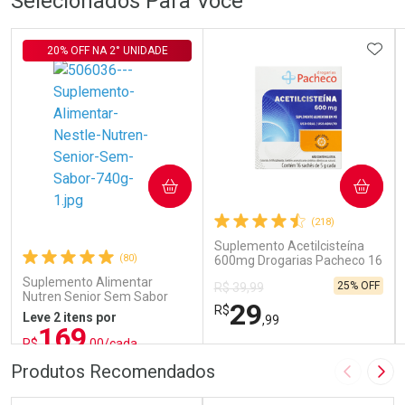
Selecionados Para Você
ADIC
20% OFF NA 2° UNIDADE
COMPRAR
COMPRAR
(218)
Suplemento Acetilcisteína
(80)
600mg Drogarias Pacheco 16
Sachês
Suplemento Alimentar
25% OFF
R$ 39,99
Nutren Senior Sem Sabor
29
R$
740g
Leve 2 itens por
,99
169
R$
,00/cada
ou R$ 187,77/un
FECHAR
FECHAR
FEC
FEC
Produtos Recomendados
Imagem A
Pró
Laboratório
Laboratório
Por Menos
Por Menos