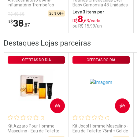
Antiedematoso e Anti-
Toalhas Umedecidas Ever
inflamatório Trombofob
Baby Camomila 48 Unidades
200U/g 40g
Leve 3 itens por
20% OFF
R$ 48,68
8
38
R$
,63/cada
R$
,87
ou R$ 15,99/un
FECHAR
FECHAR
FEC
FEC
Destaques Lojas parceiras
Laboratório
Laboratório
Por Menos
Por Menos
OFERTAS DO DIA
OFERTAS DO DIA
COMPRAR
COMPRAR
Ativar Desconto
Ativar Desconto
(0)
(0)
Comprar sem Desconto
Comprar sem Desconto
Comprar sem Desconto
Comprar sem Desconto
Kit Azzaro Pour Homme
Kit Joop! Homme Masculino -
Por R$ 38,87/cada
Por R$ 15,99/cada
Por R$ 38,87/cada
Por R$ 15,99/cada
Masculino - Eau de Toilette
Eau de Toilette 75ml + Gel de
100ml + Shampoo
Banho 75ml