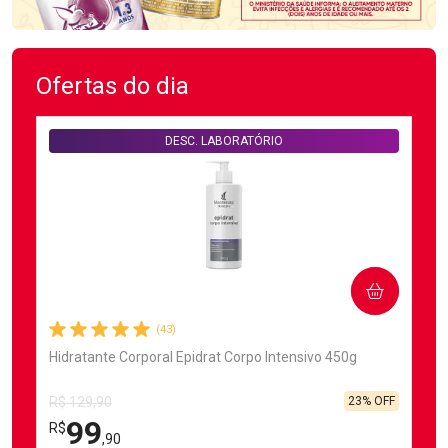
Ofertas do dia
DESC. LABORATÓRIO
COMPRAR
(43)
Hidratante Corporal Epidrat Corpo Intensivo 450g
23% OFF
R$ 129,90
99
R$
,90