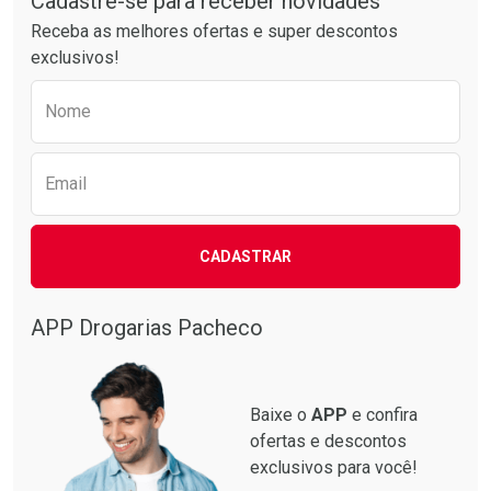
Cadastre-se para receber novidades
Receba as melhores ofertas e super descontos
exclusivos!
Preencha o formulário abaixo para receber 
Nome
Email
Ativar Desconto
Ativar Desconto
CADASTRAR
Comprar sem Desconto
Comprar sem Desconto
Comprar sem Desconto
Comprar sem Desconto
Por R$ 87,99/cada
Por R$ 137,94/cada
Por R$ 87,99/cada
Por R$ 137,94/cada
APP Drogarias Pacheco
Baixe o
APP
e confira
ofertas e descontos
exclusivos para você!