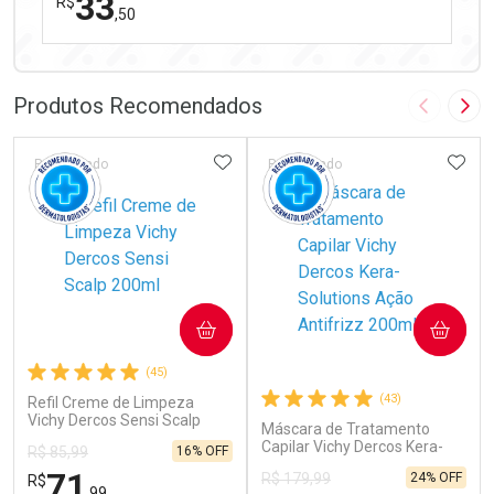
33
R$
,50
FECHAR
FECHAR
Laboratório
Por Menos
Produtos Recomendados
Imagem A
Pró
ADICIONAR AOS FAVORITOS
ADIC
Patrocinado
Patrocinado
Ativar Desconto
COMPRAR
COMPRAR
Comprar sem Desconto
Comprar sem Desconto
(45)
Por R$ 33,50/cada
Por R$ 33,50/cada
(43)
Refil Creme de Limpeza
Vichy Dercos Sensi Scalp
Máscara de Tratamento
200ml
Capilar Vichy Dercos Kera-
16% OFF
R$ 85,99
Solutions Ação Antifrizz
71
24% OFF
R$ 179,99
R$
200ml
,99