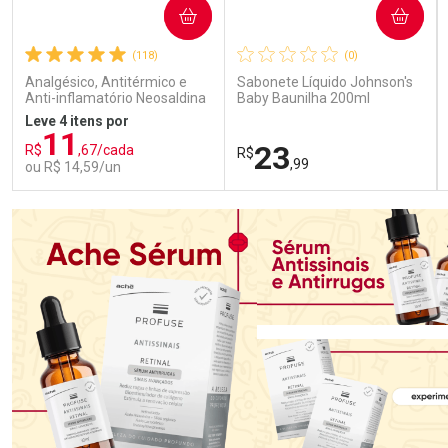
COMPRAR
COMPRAR
(118)
(0)
Analgésico, Antitérmico e
Sabonete Líquido Johnson's
Anti-inflamatório Neosaldina
Baby Baunilha 200ml
30mg + 300mg + 30mg 10
Leve 4 itens por
Drágeas
11
23
R$
,67/cada
R$
,99
ou R$ 14,59/un
FECHAR
FECHAR
FEC
FEC
Laboratório
Laboratório
Por Menos
Por Menos
Ativar Desconto
Ativar Desconto