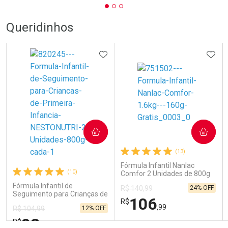
Queridinhos
ADICIONAR AOS FAVORITOS
ADIC
COMPRAR
COMPRAR
(13)
Fórmula Infantil Nanlac
(10)
Comfor 2 Unidades de 800g
Fórmula Infantil de
24% OFF
R$ 140,99
Seguimento para Crianças de
106
R$
Primeira Infância Nestonutri
,99
12% OFF
R$ 104,99
2 Unidades de 800g cada
92
R$
,19