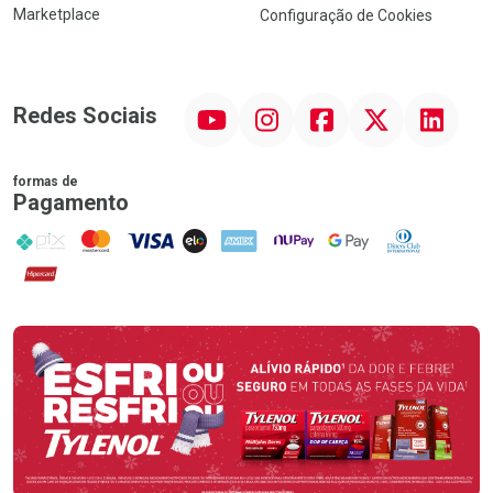
Marketplace
Configuração de Cookies
YouTube
Instagram
Facebook
Twitter
Linkedin
Redes Sociais
formas de
Pagamento
PIX
MasterCard
VISA
ELO
AMEX
NuPay
Google Pay
Diners Club
Hipercard
Promoção em Destaque