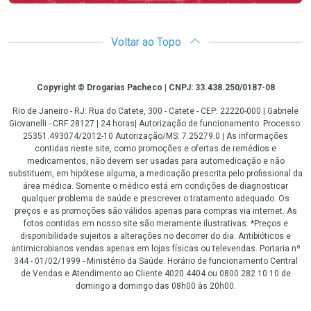
Voltar ao Topo
Copyright
Copyright © Drogarias Pacheco | CNPJ: 33.438.250/0187-08
Rio de Janeiro - RJ: Rua do Catete, 300 - Catete - CEP: 22220-000 | Gabriele
Giovanelli - CRF 28127 | 24 horas| Autorização de funcionamento: Processo:
25351.493074/2012-10 Autorização/MS: 7.25279.0 | As informações
contidas neste site, como promoções e ofertas de remédios e
medicamentos, não devem ser usadas para automedicação e não
substituem, em hipótese alguma, a medicação prescrita pelo profissional da
área médica. Somente o médico está em condições de diagnosticar
qualquer problema de saúde e prescrever o tratamento adequado. Os
preços e as promoções são válidos apenas para compras via internet. As
fotos contidas em nosso site são meramente ilustrativas. *Preços e
disponibilidade sujeitos a alterações no decorrer do dia. Antibióticos e
antimicrobianos vendas apenas em lojas físicas ou televendas. Portaria nº
344 - 01/02/1999 - Ministério da Saúde. Horário de funcionamento Central
de Vendas e Atendimento ao Cliente 4020 4404 ou 0800 282 10 10 de
domingo a domingo das 08h00 às 20h00.