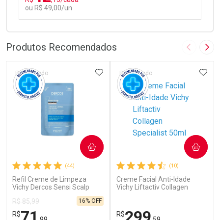
ou R$ 49,00/un
FECHAR
FECHAR
Laboratório
Por Menos
Produtos Recomendados
Imagem A
Pró
ADICIONAR AOS FAVORITOS
ADIC
Patrocinado
Patrocinado
Ativar Desconto
COMPRAR
COMPRAR
Comprar sem Desconto
Comprar sem Desconto
(44)
(10)
Por R$ 49,00/cada
Por R$ 49,00/cada
Refil Creme de Limpeza
Creme Facial Anti-Idade
Vichy Dercos Sensi Scalp
Vichy Liftactiv Collagen
200ml
Specialist 50ml
16% OFF
R$ 85,99
71
299
R$
R$
,99
,59