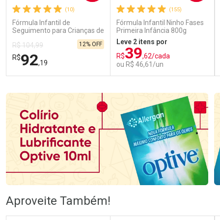
(10)
(155)
Fórmula Infantil de
Fórmula Infantil Ninho Fases
Seguimento para Crianças de
Primeira Infância 800g
Primeira Infância Nestonutri
Leve 2 itens por
12% OFF
R$ 104,99
2 Unidades de 800g cada
39
92
R$
,62/cada
R$
,19
ou R$ 46,61/un
FECHAR
FECHAR
FEC
FEC
Laboratório
Laboratório
Por Menos
Por Menos
Ativar Desconto
Ativar Desconto
Aproveite Também!