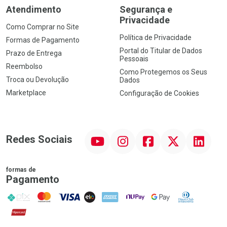
Atendimento
Segurança e
Privacidade
Como Comprar no Site
Política de Privacidade
Formas de Pagamento
Portal do Titular de Dados
Prazo de Entrega
Pessoais
Reembolso
Como Protegemos os Seus
Troca ou Devolução
Dados
Marketplace
Configuração de Cookies
YouTube
Instagram
Facebook
Twitter
Linkedin
Redes Sociais
formas de
Pagamento
PIX
MasterCard
VISA
ELO
AMEX
NuPay
Google Pay
Diners Club
Hipercard