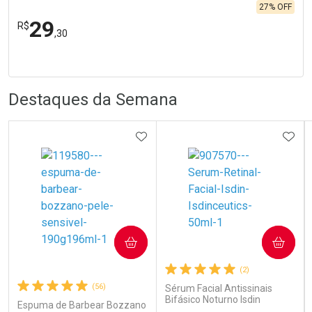
27% OFF
29
R$
,30
FECHA
FECHA
Laboratório
Por Menos
R
R
Destaques da Semana
ADICIONAR AOS FAVORITOS
ADIC
Ativar Desconto
COMPRAR
COMPRAR
Comprar sem Desconto
Comprar sem Desconto
Por R$ 29,30/cada
Por R$ 29,30/cada
(2)
(56)
Sérum Facial Antissinais
Bifásico Noturno Isdin
Espuma de Barbear Bozzano
Isdinceutics Retinal com