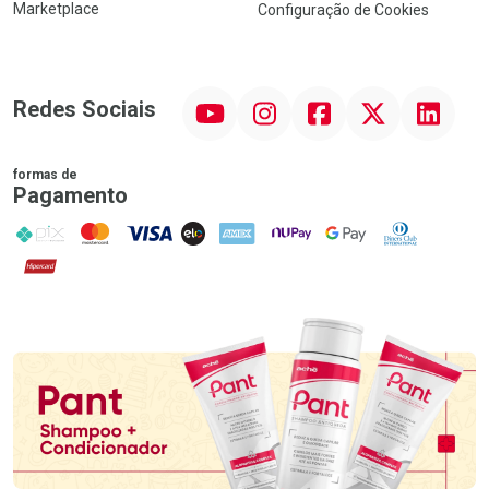
Marketplace
Configuração de Cookies
YouTube
Instagram
Facebook
Twitter
Linkedin
Redes Sociais
formas de
Pagamento
PIX
MasterCard
VISA
ELO
AMEX
NuPay
Google Pay
Diners Club
Hipercard
Promoção em Destaque