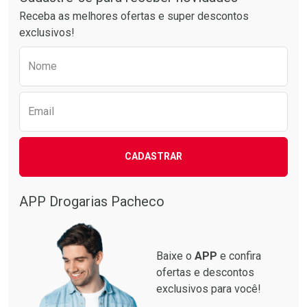
Receba as melhores ofertas e super descontos
exclusivos!
Preencha o formulário abaixo para receber 
Nome
Email
Ativar Desconto
Ativar Desconto
CADASTRAR
Comprar sem Desconto
Comprar sem Desconto
Comprar sem Desconto
Comprar sem Desconto
Por R$ 87,99/cada
Por R$ 137,94/cada
Por R$ 87,99/cada
Por R$ 137,94/cada
APP Drogarias Pacheco
Baixe o
APP
e confira
ofertas e descontos
exclusivos para você!