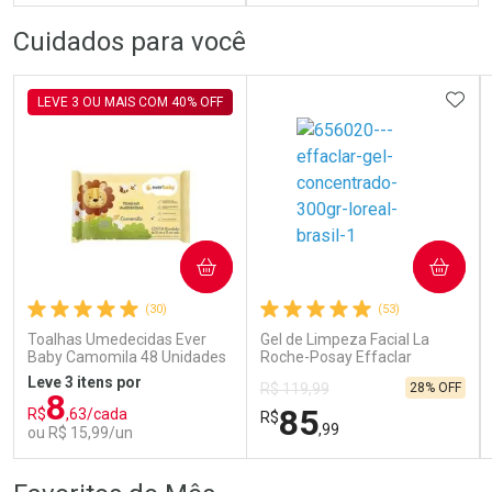
FECHAR
FECHAR
FEC
FEC
Cuidados para você
Dermaclub
Laboratório
Por Menos
Por Menos
ADIC
LEVE 3 OU MAIS COM 40% OFF
COMPRAR
COMPRAR
Ativar Desconto
Ativar Desconto
(30)
(53)
Comprar sem Desconto
Comprar sem Desconto
Comprar sem Desconto
Comprar sem Desconto
Toalhas Umedecidas Ever
Gel de Limpeza Facial La
Por R$ 166,99/cada
Por R$ 69,59/cada
Por R$ 166,99/cada
Por R$ 69,59/cada
Baby Camomila 48 Unidades
Roche-Posay Effaclar
Concentrado 300g
Leve 3 itens por
28% OFF
R$ 119,99
8
85
R$
,63/cada
R$
,99
ou R$ 15,99/un
FECHAR
FECHAR
FEC
FEC