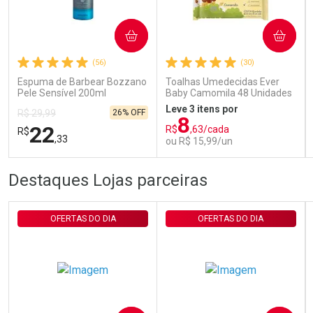
Ativar Desconto
COMPRAR
COMPRAR
Comprar sem Desconto
Comprar sem Desconto
Por R$ 29,30/cada
Por R$ 29,30/cada
(56)
(30)
Espuma de Barbear Bozzano
Toalhas Umedecidas Ever
Pele Sensível 200ml
Baby Camomila 48 Unidades
Leve 3 itens por
26% OFF
R$ 29,99
8
22
R$
,63/cada
R$
,33
ou R$ 15,99/un
FECHAR
FECHAR
FEC
FEC
Destaques Lojas parceiras
Laboratório
Laboratório
Por Menos
Por Menos
OFERTAS DO DIA
OFERTAS DO DIA