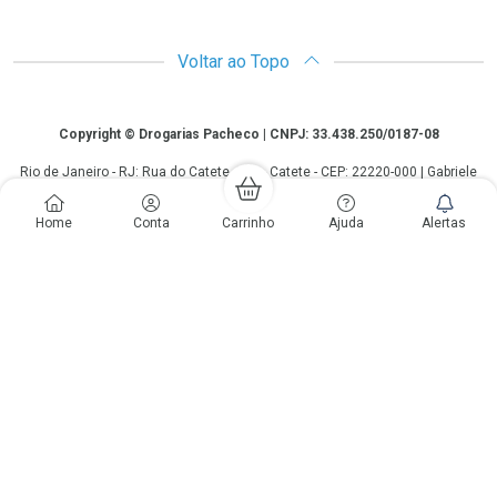
Voltar ao Topo
Copyright
Copyright © Drogarias Pacheco | CNPJ: 33.438.250/0187-08
Rio de Janeiro - RJ: Rua do Catete, 300 - Catete - CEP: 22220-000 | Gabriele
Giovanelli - CRF 28127 | 24 horas| Autorização de funcionamento: Processo:
25351.493074/2012-10 Autorização/MS: 7.25279.0 | As informações
Home
Conta
Carrinho
Ajuda
Alertas
contidas neste site, como promoções e ofertas de remédios e
medicamentos, não devem ser usadas para automedicação e não
substituem, em hipótese alguma, a medicação prescrita pelo profissional da
área médica. Somente o médico está em condições de diagnosticar
qualquer problema de saúde e prescrever o tratamento adequado. Os
preços e as promoções são válidos apenas para compras via internet. As
fotos contidas em nosso site são meramente ilustrativas. *Preços e
disponibilidade sujeitos a alterações no decorrer do dia. Antibióticos e
antimicrobianos vendas apenas em lojas físicas ou televendas. Portaria nº
344 - 01/02/1999 - Ministério da Saúde. Horário de funcionamento Central
de Vendas e Atendimento ao Cliente 4020 4404 ou 0800 282 10 10 de
domingo a domingo das 08h00 às 20h00.
LGPD Aceite os Cookies