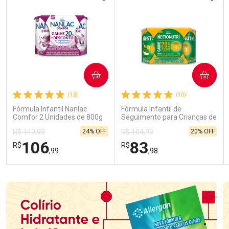
COMPRAR
COMPRAR
(13)
(10)
Fórmula Infantil Nanlac
Fórmula Infantil de
Comfor 2 Unidades de 800g
Seguimento para Crianças de
Primeira Infância Nestonutri
24% OFF
20% OFF
R$ 140,99
R$ 104,99
2 Unidades de 800g cada
106
83
R$
R$
,99
,98
FECHAR
FECHAR
FEC
FEC
Laboratório
Laboratório
Por Menos
Por Menos