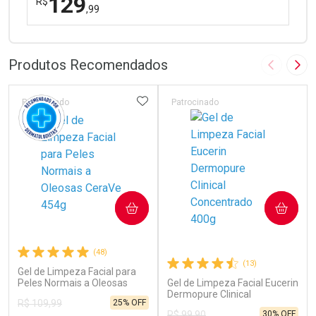
129
R$
,99
FECHAR
FECHAR
Dermaclub
Por Menos
Produtos Recomendados
Imagem A
Pró
ADICIONAR AOS FAVORITOS
Patrocinado
Patrocinado
Ativar Desconto
COMPRAR
COMPRAR
Comprar sem Desconto
Comprar sem Desconto
Por R$ 129,99/cada
Por R$ 129,99/cada
(48)
(13)
Gel de Limpeza Facial para
Peles Normais a Oleosas
Gel de Limpeza Facial Eucerin
CeraVe 454g
Dermopure Clinical
25% OFF
R$ 109,99
Concentrado 400g
30% OFF
R$ 99,90