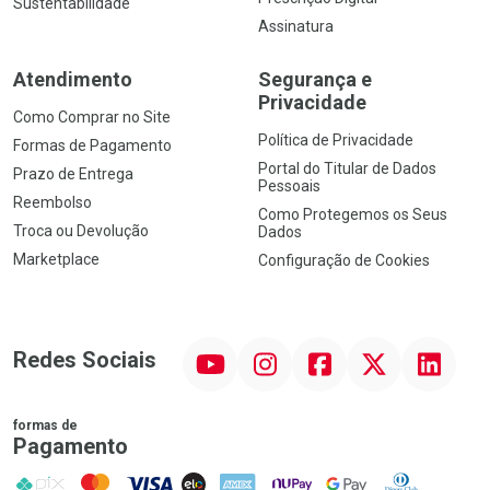
Sustentabilidade
Assinatura
Atendimento
Segurança e
Privacidade
Como Comprar no Site
Política de Privacidade
Formas de Pagamento
Portal do Titular de Dados
Prazo de Entrega
Pessoais
Reembolso
Como Protegemos os Seus
Troca ou Devolução
Dados
Marketplace
Configuração de Cookies
YouTube
Instagram
Facebook
Twitter
Linkedin
Redes Sociais
formas de
Pagamento
PIX
MasterCard
VISA
ELO
AMEX
NuPay
Google Pay
Diners Club