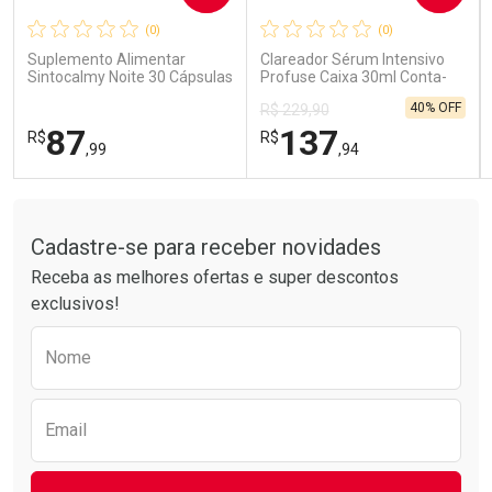
(0)
(0)
Comprar sem Desconto
Comprar sem Desconto
Comprar sem Desconto
Comprar sem Desconto
Suplemento Alimentar
Clareador Sérum Intensivo
Por R$ 41,99/cada
Por R$ 26,99/cada
Por R$ 41,99/cada
Por R$ 26,99/cada
Sintocalmy Noite 30 Cápsulas
Profuse Caixa 30ml Conta-
Gotas
40% OFF
R$ 229,90
87
137
R$
R$
,99
,94
Tudo sobre a Drogarias Pacheco
FECHAR
FECHAR
FEC
FEC
Laboratório
Laboratório
Por Menos
Por Menos
Cadastre-se para receber novidades
Receba as melhores ofertas e super descontos
exclusivos!
Preencha o formulário abaixo para receber 
Nome
Email
Ativar Desconto
Ativar Desconto