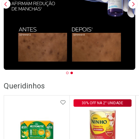
Imagem Anterior
Pr
Queridinhos
ADICIONAR AOS FAVORITOS
30% OFF NA 2° UNIDADE