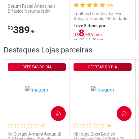
(30)
Sérum Facial Antissinais
Bifásico Noturno Isdin
Toalhas Umedecidas Ever
Isdinceutics Retinal com
Baby Camomila 48 Unidades
Retinaldeído 50ml
Leve 3 itens por
389
R$
8
,90
R$
,63/cada
ou R$ 14,39/un
FECHAR
FECHAR
FEC
FEC
Destaques Lojas parceiras
Laboratório
Laboratório
Por Menos
Por Menos
OFERTAS DO DIA
OFERTAS DO DIA
COMPRAR
COMPRAR
Ativar Desconto
Ativar Desconto
(0)
(0)
Comprar sem Desconto
Comprar sem Desconto
Comprar sem Desconto
Comprar sem Desconto
Kit Giorgio Armani Acqua di
Kit Hugo Boss Bottled
Por R$ 389,90/cada
Por R$ 14,39/cada
Por R$ 389,90/cada
Por R$ 14,39/cada