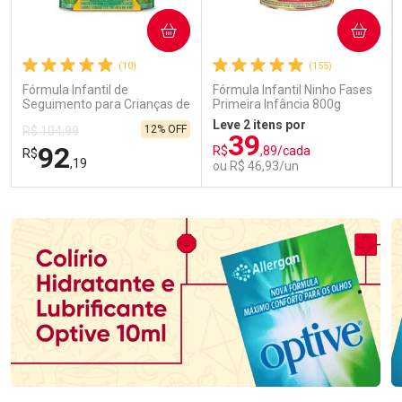
COMPRAR
COMPRAR
(10)
(155)
Fórmula Infantil de
Fórmula Infantil Ninho Fases
Seguimento para Crianças de
Primeira Infância 800g
Primeira Infância Nestonutri
Leve 2 itens por
12% OFF
R$ 104,99
2 Unidades de 800g cada
39
92
R$
,89/cada
R$
,19
ou R$ 46,93/un
FECHAR
FECHAR
FEC
FEC
Laboratório
Laboratório
Por Menos
Por Menos