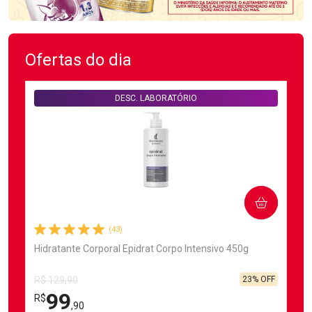
Ofertas do dia
DESC. LABORATÓRIO
COMPRAR
(43)
Hidratante Corporal Epidrat Corpo Intensivo 450g
23% OFF
R$ 129,90
99
R$
,90