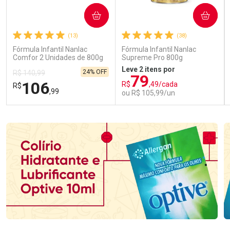
COMPRAR
COMPRAR
(13)
(38)
Fórmula Infantil Nanlac
Fórmula Infantil Nanlac
Comfor 2 Unidades de 800g
Supreme Pro 800g
Leve 2 itens por
24% OFF
R$ 140,99
79
106
R$
,49/cada
R$
,99
ou R$ 105,99/un
FECHAR
FECHAR
FEC
FEC
Laboratório
Laboratório
Por Menos
Por Menos
Ativar Desconto
Ativar Desconto