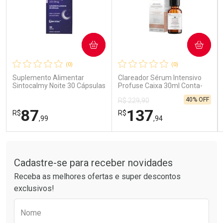
COMPRAR
COMPRAR
Ativar Desconto
Ativar Desconto
(0)
(0)
Comprar sem Desconto
Comprar sem Desconto
Comprar sem Desconto
Comprar sem Desconto
Suplemento Alimentar
Clareador Sérum Intensivo
Por R$ 189,99/cada
Por R$ 85,99/cada
Por R$ 189,99/cada
Por R$ 85,99/cada
Sintocalmy Noite 30 Cápsulas
Profuse Caixa 30ml Conta-
Gotas
40% OFF
R$ 229,90
87
137
R$
R$
,99
,94
Tudo sobre a Drogarias Pacheco
FECHAR
FECHAR
FEC
FEC
Laboratório
Laboratório
Por Menos
Por Menos
Cadastre-se para receber novidades
Receba as melhores ofertas e super descontos
exclusivos!
Preencha o formulário abaixo para receber 
Nome