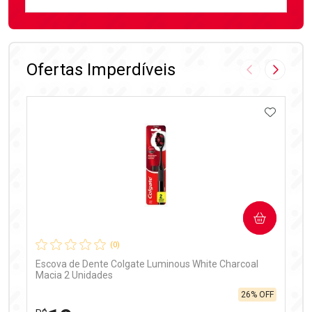
FECHAR
FECHAR
Laboratório
Por Menos
Ofertas Imperdíveis
Imagem Anter
Próxima
ADICIO
Ativar Desconto
COMPRAR
Comprar sem Desconto
Comprar sem Desconto
Por R$ 99,90/cada
Por R$ 99,90/cada
(0)
Escova de Dente Colgate Luminous White Charcoal
Macia 2 Unidades
26% OFF