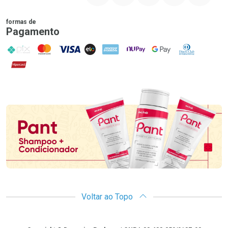
formas de
Pagamento
PIX
MasterCard
VISA
ELO
AMEX
NuPay
Google Pay
Diners Club
Hipercard
Promoção em Destaque
Voltar ao Topo