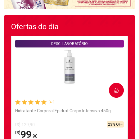
Ofertas do dia
DESC. LABORATÓRIO
COMPRAR
(43)
Hidratante Corporal Epidrat Corpo Intensivo 450g
23% OFF
R$ 129,90
99
R$
,90