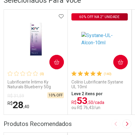
Selecionados Para Você
ADICIONAR AOS FAVORITOS
60% OFF NA 2° UNIDADE
COMPRAR
COMPRAR
(0)
(140)
Lubrificante Íntimo Ky
Colírio Lubrificante Systane
Naturals Blueberry 50g
UL 10ml
Leve 2 itens por
10% OFF
R$ 31,59
53
28
R$
,50/cada
R$
,40
ou R$ 76,43/un
FECHAR
FECHAR
FEC
FEC
Produtos Recomendados
Imagem A
Pró
Laboratório
Laboratório
Por Menos
Por Menos