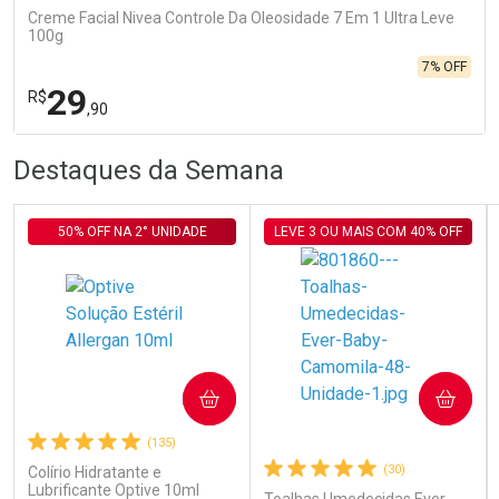
Creme Facial Nivea Controle Da Oleosidade 7 Em 1 Ultra Leve
100g
7% OFF
29
R$
,90
R
R
FECHA
FECHA
Destaques da Semana
Laboratório
Por Menos
50% OFF NA 2° UNIDADE
LEVE 3 OU MAIS COM 40% OFF
Ativar Desconto
COMPRAR
COMPRAR
(135)
Comprar sem Desconto
Comprar sem Desconto
Por R$ 29,90/cada
Por R$ 29,90/cada
(30)
Colírio Hidratante e
Lubrificante Optive 10ml