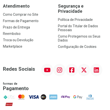
Atendimento
Segurança e
Privacidade
Como Comprar no Site
Política de Privacidade
Formas de Pagamento
Portal do Titular de Dados
Prazo de Entrega
Pessoais
Reembolso
Como Protegemos os Seus
Troca ou Devolução
Dados
Marketplace
Configuração de Cookies
YouTube
Instagram
Facebook
Twitter
Linkedin
Redes Sociais
formas de
Pagamento
PIX
MasterCard
VISA
ELO
AMEX
NuPay
Google Pay
Diners Club
Hipercard