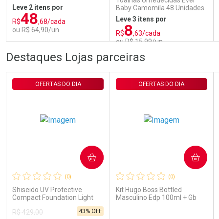
Toalhas Umedecidas Ever
Leve 2 itens por
Baby Camomila 48 Unidades
48
Leve 3 itens por
R$
,68/cada
8
ou R$ 64,90/un
R$
,63/cada
ou R$ 15,99/un
FECHAR
FECHAR
FEC
FEC
Destaques Lojas parceiras
Laboratório
Laboratório
Por Menos
Por Menos
OFERTAS DO DIA
OFERTAS DO DIA
COMPRAR
COMPRAR
Ativar Desconto
Ativar Desconto
(0)
(0)
Comprar sem Desconto
Comprar sem Desconto
Comprar sem Desconto
Comprar sem Desconto
Shiseido UV Protective
Kit Hugo Boss Bottled
Por R$ 64,90/cada
Por R$ 15,99/cada
Por R$ 64,90/cada
Por R$ 15,99/cada
Compact Foundation Light
Masculino Edp 100ml + Gb
Ochre - Protetor Solar Facial
100ml + Db 75ml
43% OFF
R$ 429,00
Compacto FPS 35 Refil 12g