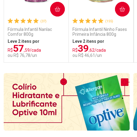
COMPRAR
COMPRAR
(37)
(155)
Fórmula Infantil Nanlac
Fórmula Infantil Ninho Fases
Comfor 800g
Primeira Infância 800g
Leve 2 itens por
Leve 2 itens por
57
39
R$
,59/cada
R$
,62/cada
ou R$ 76,78/un
ou R$ 46,61/un
FECHAR
FECHAR
FEC
FEC
Laboratório
Laboratório
Por Menos
Por Menos
Ativar Desconto
Ativar Desconto