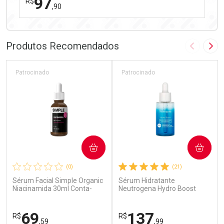
97
R$
,90
FECHAR
FECHAR
Laboratório
Por Menos
Produtos Recomendados
Imagem A
Pró
Patrocinado
Patrocinado
Ativar Desconto
COMPRAR
COMPRAR
Comprar sem Desconto
Comprar sem Desconto
(0)
(21)
Por R$ 97,90/cada
Por R$ 97,90/cada
Sérum Facial Simple Organic
Sérum Hidratante
Niacinamida 30ml Conta-
Neutrogena Hydro Boost
Gotas
Concentrado 30ml
69
137
R$
R$
,59
,99