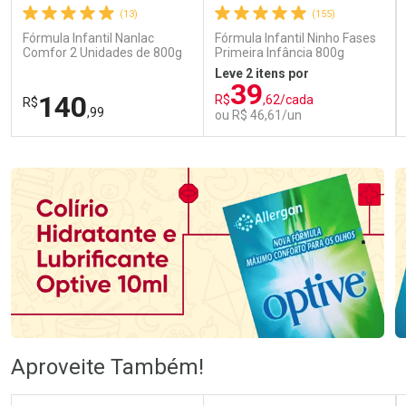
(13)
(155)
Fórmula Infantil Nanlac
Fórmula Infantil Ninho Fases
Comfor 2 Unidades de 800g
Primeira Infância 800g
Leve 2 itens por
39
140
R$
,62/cada
R$
,99
ou R$ 46,61/un
FECHAR
FECHAR
FEC
FEC
Laboratório
Laboratório
Por Menos
Por Menos
Ativar Desconto
Ativar Desconto
Aproveite Também!