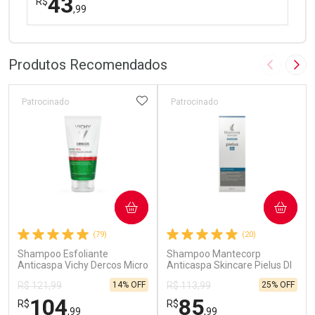
43
R$
,99
FECHAR
FECHAR
Laboratório
Por Menos
Produtos Recomendados
Imagem A
Pró
ADICIONAR AOS FAVORITOS
Patrocinado
Patrocinado
Ativar Desconto
COMPRAR
COMPRAR
Comprar sem Desconto
Comprar sem Desconto
(79)
(20)
Por R$ 43,99/cada
Por R$ 43,99/cada
Shampoo Esfoliante
Shampoo Mantecorp
Anticaspa Vichy Dercos Micro
Anticaspa Skincare Pielus DI
Peel 150ml
200ml
14% OFF
25% OFF
R$ 121,99
R$ 113,99
104
85
R$
R$
,99
,99