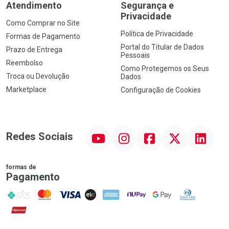
Atendimento
Segurança e
Privacidade
Como Comprar no Site
Política de Privacidade
Formas de Pagamento
Portal do Titular de Dados
Prazo de Entrega
Pessoais
Reembolso
Como Protegemos os Seus
Troca ou Devolução
Dados
Marketplace
Configuração de Cookies
YouTube
Instagram
Facebook
Twitter
Linkedin
Redes Sociais
formas de
Pagamento
PIX
MasterCard
VISA
ELO
AMEX
NuPay
Google Pay
Diners Club
Hipercard