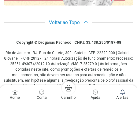
Voltar ao Topo
Copyright
Copyright © Drogarias Pacheco | CNPJ: 33.438.250/0187-08
Rio de Janeiro - RJ: Rua do Catete, 300 - Catete - CEP: 22220-000 | Gabriele
Giovanelli - CRF 28127 | 24 horas| Autorização de funcionamento: Processo:
25351.493074/2012-10 Autorização/MS: 7.25279.0 | As informações
contidas neste site, como promoções e ofertas de remédios e
medicamentos, não devem ser usadas para automedicação e não
substituem, em hipótese alguma, a medicação prescrita pelo profissional da
área médica. Somente o médico está em condições de diagnosticar
qualquer problema de saúde e prescrever o tratamento adequado. Os
preços e as promoções são válidos apenas para compras via internet. As
Home
Conta
Carrinho
Ajuda
Alertas
fotos contidas em nosso site são meramente ilustrativas. *Preços e
disponibilidade sujeitos a alterações no decorrer do dia. Antibióticos e
antimicrobianos vendas apenas em lojas físicas ou televendas. Portaria nº
344 - 01/02/1999 - Ministério da Saúde. Horário de funcionamento Central
de Vendas e Atendimento ao Cliente 4020 4404 ou 0800 282 10 10 de
domingo a domingo das 08h00 às 20h00.