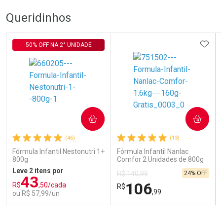
Queridinhos
ADIC
50% OFF NA 2° UNIDADE
COMPRAR
COMPRAR
(46)
(13)
Fórmula Infantil Nestonutri 1+
Fórmula Infantil Nanlac
800g
Comfor 2 Unidades de 800g
Leve 2 itens por
24% OFF
R$ 140,99
43
106
R$
,50/cada
R$
,99
ou R$ 57,99/un
FECHAR
FECHAR
FEC
FEC