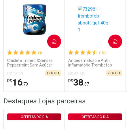
Ativar Desconto
COMPRAR
COMPRAR
Comprar sem Desconto
Comprar sem Desconto
Por R$ 29,30/cada
Por R$ 29,30/cada
(4)
(154)
Chiclete Trident XSenses
Antiedematoso e Anti-
Peppermint Sem Açúcar
inflamatório Trombofob
Garrafa 54g
200U/g 40g
12% OFF
20% OFF
R$ 18,99
R$ 48,68
16
38
R$
R$
,79
,87
FECHAR
FECHAR
FEC
FEC
Destaques Lojas parceiras
Laboratório
Laboratório
Por Menos
Por Menos
OFERTAS DO DIA
OFERTAS DO DIA