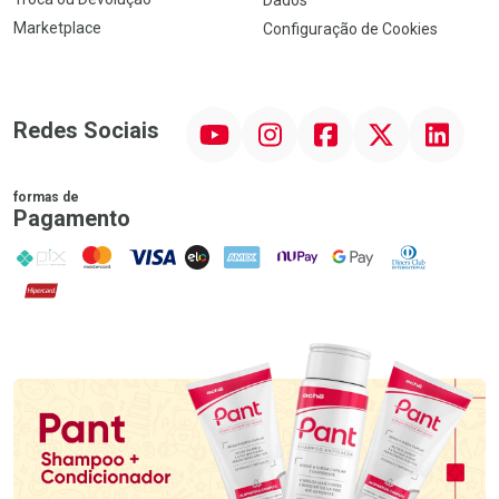
Dados
Marketplace
Configuração de Cookies
YouTube
Instagram
Facebook
Twitter
Linkedin
Redes Sociais
formas de
Pagamento
PIX
MasterCard
VISA
ELO
AMEX
NuPay
Google Pay
Diners Club
Hipercard
Promoção em Destaque