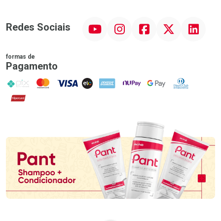
YouTube
Instagram
Facebook
Twitter
Linkedin
Redes Sociais
formas de
Pagamento
PIX
MasterCard
VISA
ELO
AMEX
NuPay
Google Pay
Diners Club
Hipercard
Promoção em Destaque