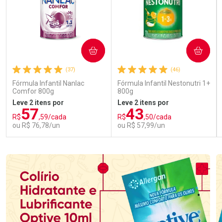
COMPRAR
COMPRAR
(37)
(46)
Fórmula Infantil Nanlac
Fórmula Infantil Nestonutri 1+
Comfor 800g
800g
Leve 2 itens por
Leve 2 itens por
57
43
R$
,59/cada
R$
,50/cada
ou R$ 76,78/un
ou R$ 57,99/un
FECHAR
FECHAR
FEC
FEC
Laboratório
Laboratório
Por Menos
Por Menos