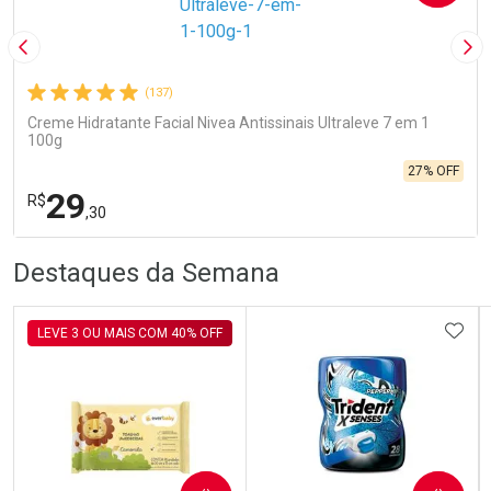
Imagem Anterior
Pró
(137)
Creme Hidratante Facial Nivea Antissinais Ultraleve 7 em 1
100g
27% OFF
29
R$
,30
R
R
FECHA
FECHA
Destaques da Semana
Laboratório
Por Menos
ADIC
LEVE 3 OU MAIS COM 40% OFF