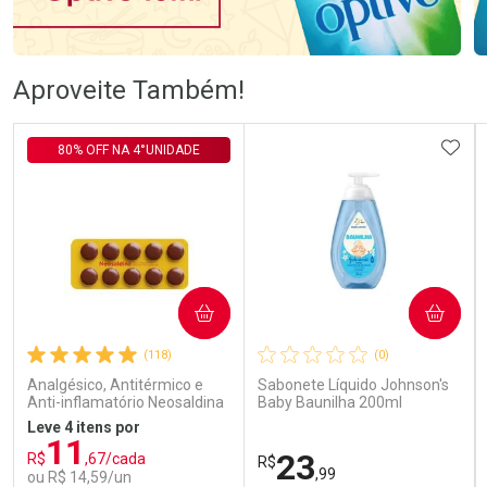
Ativar Desconto
Ativar Desconto
Aproveite Também!
Comprar sem Desconto
Comprar sem Desconto
Comprar sem Desconto
Comprar sem Desconto
ADIC
80% OFF NA 4°UNIDADE
Por R$ 76,78/cada
Por R$ 57,99/cada
Por R$ 76,78/cada
Por R$ 57,99/cada
COMPRAR
COMPRAR
(118)
(0)
Analgésico, Antitérmico e
Sabonete Líquido Johnson's
Anti-inflamatório Neosaldina
Baby Baunilha 200ml
30mg + 300mg + 30mg 10
Leve 4 itens por
Drágeas
11
23
R$
,67/cada
R$
,99
ou R$ 14,59/un