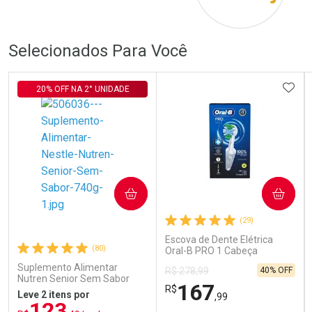
Por R$ 74,00/cada
Por R$ 115,00/cada
Por R$ 74,00/cada
Por R$ 115,00/cada
Selecionados Para Você
ADIC
20% OFF NA 2° UNIDADE
COMPRAR
COMPRAR
(29)
Escova de Dente Elétrica
(80)
Oral-B PRO 1 Cabeça
Redonda Recarregável 1
Suplemento Alimentar
40% OFF
R$ 278,99
Unidade
Nutren Senior Sem Sabor
167
R$
740g
Leve 2 itens por
,99
123