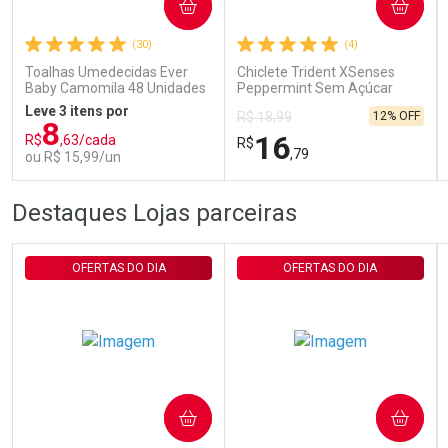
COMPRAR
COMPRAR
Ativar Desconto
(30)
(4)
Toalhas Umedecidas Ever
Chiclete Trident XSenses
Comprar sem Desconto
Comprar sem Desconto
Baby Camomila 48 Unidades
Peppermint Sem Açúcar
Por R$ 29,30/cada
Por R$ 29,30/cada
Garrafa 54g
Leve 3 itens por
12% OFF
R$ 18,99
8
16
R$
,63/cada
R$
,79
ou R$ 15,99/un
FECHAR
FECHAR
FEC
FEC
Destaques Lojas parceiras
Laboratório
Laboratório
Por Menos
Por Menos
OFERTAS DO DIA
OFERTAS DO DIA
COMPRAR
COMPRAR
Ativar Desconto
Ativar Desconto