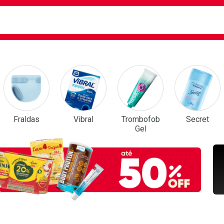
ca
isa?
em Destaque
Fraldas
Vibral
Trombofob
Secret
Gel