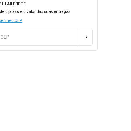
CULAR FRETE
o para Calcular o Frete
ule o prazo e o valor das suas entregas
sei meu CEP
u CEP
CALCULAR FRETE