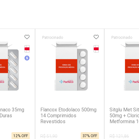
FAVORITOS
ADICIONAR AOS FAVORITOS
ADICIONAR AOS 
Patrocinado
Patrocinado
Tarja Vermelha
Tarja Vermelha
Medicamento Similar
(2)
(1)
fenaco 35mg
Flancox Etodolaco 500mg
Sitglu Met Sit
Duras
14 Comprimidos
50mg + Clori
Revestidos
Metformina 
Comprimidos
12% OFF
37% OFF
R$ 51,90
R$ 121,86