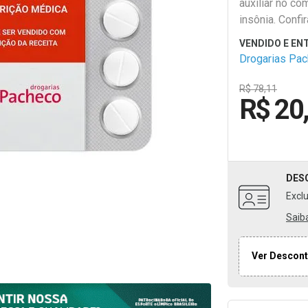
auxiliar no co
insônia. Confi
Pacheco!
Drogarias Pa
R$ 78,11
R$ 20
DES
Excl
Saib
Ver Descont