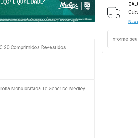
CAL
Formulári
Calc
Não 
Informe se
S 20 Comprimidos Revestidos
pirona Monoidratada 1g Genérico Medley