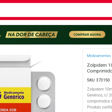
busca
isa?
Bread
Medicamentos
Zolpidem 1
Comprimido
373150
Zolpidem 10
Genérico, c/ 2
comprimidos r
Produto confiá