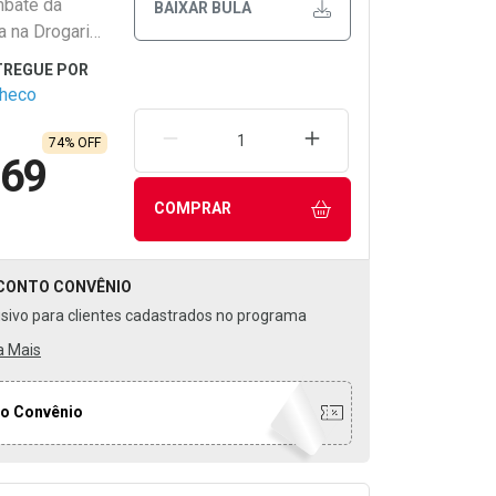
mbate da
BAIXAR BULA
ra na Drogaria
checo
REMOVER UMA UNIDADE
AUMENTAR UMA UNIDA
74% OFF
,69
COMPRAR
CONTO
CONVÊNIO
usivo para clientes cadastrados no programa
a Mais
o Convênio