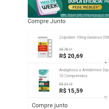
Compre Junto
Zolpidem 10mg Genérico EM
R$ 78,11
R$ 20,69
Analgésico e Antitérmico Di
10 Comprimidos
R$ 24,19
R$ 15,59
Compre junto