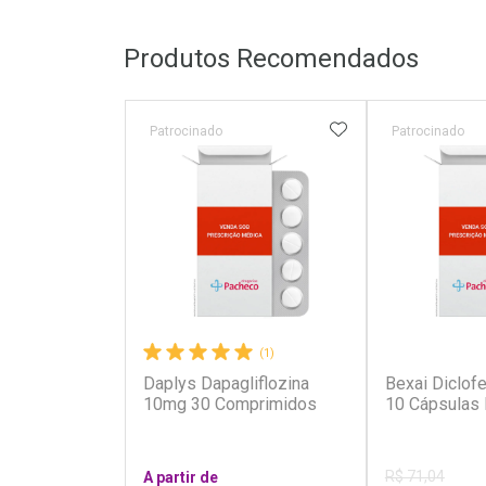
Produtos Recomendados
ADICIONAR AOS 
Patrocinado
Patrocinado
(1)
Daplys Dapagliflozina
Bexai Diclo
10mg 30 Comprimidos
10 Cápsulas 
R$ 71,04
A partir de