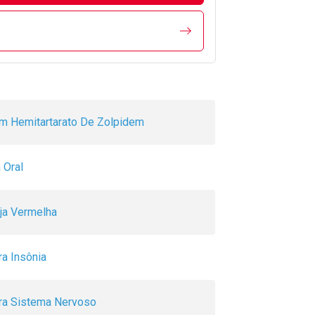
m Hemitartarato De Zolpidem
 Oral
rja Vermelha
ra Insônia
ra Sistema Nervoso