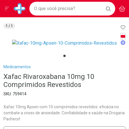
Drogarias Pacheco
Menu
Aces
Ir direto para a home
O que você precisa?
BAIXE
V
i
Baixe nosso APP e aproveite Ofertas Exclusivas!
BUSCAR
O APP
Navegue pela página
Ir direto para o conteúdo
Faça a sua busca
Ir direto para a busca
Ir direto para a conta
AD
1
/ 1
Ir direto para a ajuda
Tarj
Ir direto para a notificações
Med
Ir direto para o carrinho
Ir direto para o menu
Breadcrumb
Medicamentos
Xafac Rivaroxabana 10mg 10
Comprimidos Revestidos
759414
Xafac 10mg Apsen com 10 comprimidos revestidos: eficácia no
combate a crises de ansiedade. Confiabilidade e saúde na Drogaria
Pacheco!