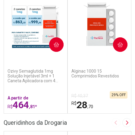
COMPRAR
COMPRAR
(6)
(4)
Ozivy Semaglutida 1mg
Alginac 1000 15
Solução Injetável 3ml + 1
Comprimidos Revestidos
Caneta Aplicadora com 4
Agulhas
29% OFF
R$ 40,37
A partir de
464
28
R$
R$
,81*
,70
FECHAR
F
FECHAR
F
Queridinhos da Drogaria
Imagem A
Pró