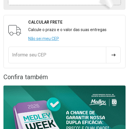
CALCULAR FRETE
Formulário para Calcular o Frete
Calcule o prazo e o valor das suas entregas
Não sei meu CEP
Informe seu CEP
CALCULA
Confira também