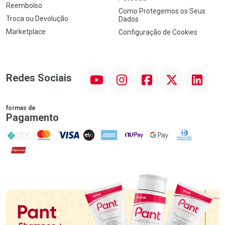
Reembolso
Como Protegemos os Seus
Troca ou Devolução
Dados
Marketplace
Configuração de Cookies
YouTube
Instagram
Facebook
Twitter
Linkedin
Redes Sociais
formas de
Pagamento
PIX
MasterCard
VISA
ELO
AMEX
NuPay
Google Pay
Diners Club
Hipercard
Promoção em Destaque