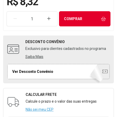
R$ 8,32
REMOVER UMA UNIDADE
AUMENTAR UMA UNIDADE
COMPRAR
DESCONTO
CONVÊNIO
Exclusivo para clientes cadastrados no programa
Saiba Mais
Ver Desconto Convênio
CALCULAR FRETE
Formulário para Calcular o Frete
Calcule o prazo e o valor das suas entregas
Não sei meu CEP