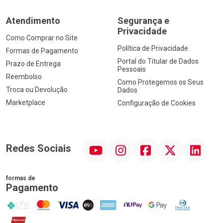
Atendimento
Segurança e
Privacidade
Como Comprar no Site
Política de Privacidade
Formas de Pagamento
Portal do Titular de Dados
Prazo de Entrega
Pessoais
Reembolso
Como Protegemos os Seus
Troca ou Devolução
Dados
Marketplace
Configuração de Cookies
YouTube
Instagram
Facebook
Twitter
Linkedin
Redes Sociais
formas de
Pagamento
PIX
MasterCard
VISA
ELO
AMEX
NuPay
Google Pay
Diners Club
Hipercard