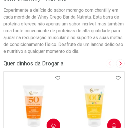
Experimente a delícia do sabor morango com chantilly em
cada mordida da Whey Grego Bar da Nutrata. Esta barra de
proteína oferece não apenas um sabor incrível, mas também
uma fonte conveniente de proteínas de alta qualidade para
ajudar na recuperação muscular e no suporte às suas metas
de condicionamento físico. Desfrute de um lanche delicioso
e nutritivo a qualquer momento do dia.
Queridinhos da Drogaria
Imagem A
Pró
ADICIONAR AOS FAVORITOS
ADIC
COMPRAR
COMPRAR