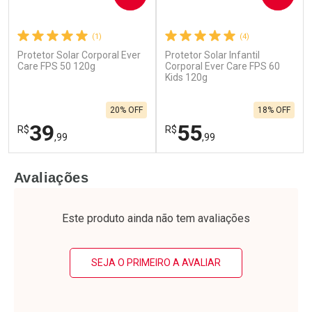
(1)
(4)
Protetor Solar Corporal Ever
Protetor Solar Infantil
Care FPS 50 120g
Corporal Ever Care FPS 60
Kids 120g
20% OFF
18% OFF
39
55
R$
R$
,99
,99
FECHAR
F
FECHAR
F
Avaliações
Laboratório
Laboratório
Por Menos
Por Menos
Este produto ainda não tem avaliações
SEJA O PRIMEIRO A AVALIAR