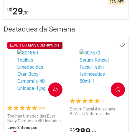
27% OFF
29
R$
,30
R
R
FECHA
FECHA
Destaques da Semana
Laboratório
Por Menos
ADIC
LEVE 3 OU MAIS COM 40% OFF
Ativar Desconto
COMPRAR
COMPRAR
(2)
Comprar sem Desconto
Comprar sem Desconto
Por R$ 29,30/cada
Por R$ 29,30/cada
(30)
Sérum Facial Antissinais
Bifásico Noturno Isdin
Toalhas Umedecidas Ever
Isdinceutics Retinal com
Baby Camomila 48 Unidades
Retinaldeído 50ml
Leve 3 itens por
389
R$