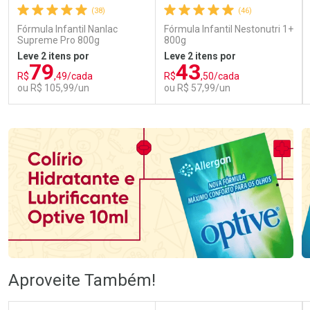
(38)
(46)
Fórmula Infantil Nanlac
Fórmula Infantil Nestonutri 1+
Supreme Pro 800g
800g
Leve 2 itens por
Leve 2 itens por
79
43
R$
,49/cada
R$
,50/cada
ou R$ 105,99/un
ou R$ 57,99/un
FECHAR
FECHAR
FEC
FEC
Laboratório
Laboratório
Por Menos
Por Menos
Ativar Desconto
Ativar Desconto
Aproveite Também!