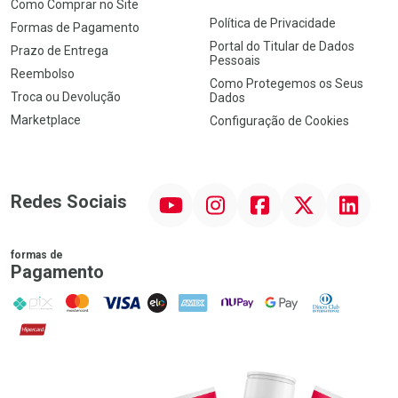
Como Comprar no Site
Política de Privacidade
Formas de Pagamento
Portal do Titular de Dados
Prazo de Entrega
Pessoais
Reembolso
Como Protegemos os Seus
Troca ou Devolução
Dados
Marketplace
Configuração de Cookies
YouTube
Instagram
Facebook
Twitter
Linkedin
Redes Sociais
formas de
Pagamento
PIX
MasterCard
VISA
ELO
AMEX
NuPay
Google Pay
Diners Club
Hipercard
Promoção em Destaque