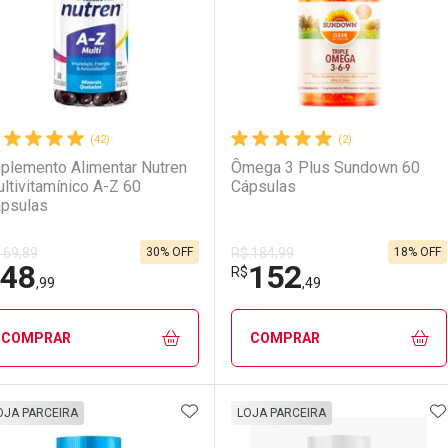
(42)
(2)
plemento Alimentar Nutren
Ômega 3 Plus Sundown 60
ltivitamínico A-Z 60
Cápsulas
psulas
30% OFF
18% OFF
 69,89
R$ 184,99
48
152
R$
,99
,49
COMPRAR
COMPRAR
ADICIONAR AOS FAVORITOS
A
FECHAR
FECHAR
F
F
OJA PARCEIRA
LOJA PARCEIRA