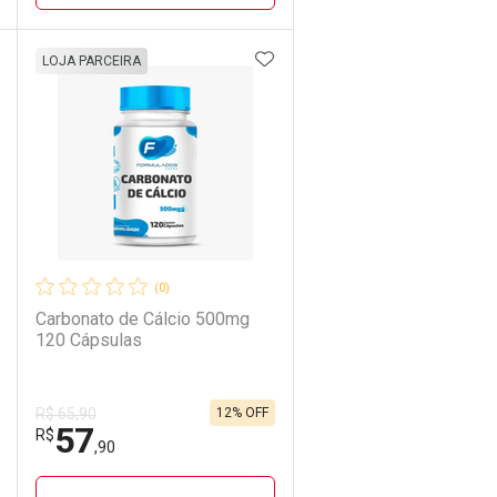
DICIONAR AOS FAVORITOS
ADICIONAR AOS FAVORIT
ECHAR
ECHAR
FECHAR
FECHAR
LOJA PARCEIRA
Laboratório
Por Menos
(0)
Carbonato de Cálcio 500mg
120 Cápsulas
12% OFF
R$ 65,90
57
Ativar Desconto
R$
,90