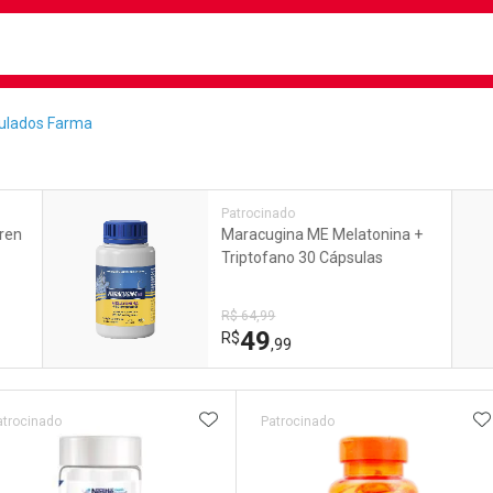
busca
isa?
ulados Farma
e
Patrocinado
ren
Maracugina ME Melatonina +
Triptofano 30 Cápsulas
R$ 64,99
49
R$
,99
ateleira
ADICIONAR AOS FAVORITOS
A
atrocinado
Patrocinado