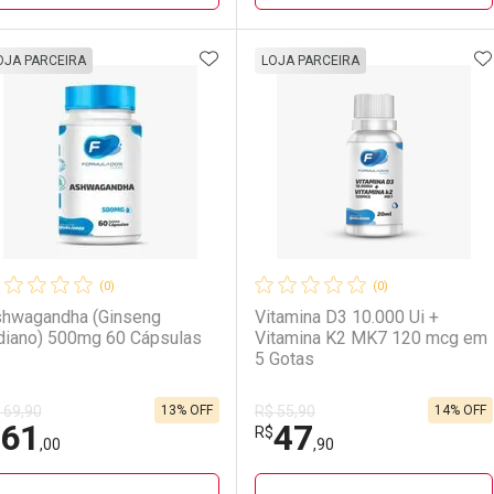
ADICIONAR AOS FAVORITOS
A
FECHAR
FECHAR
F
F
OJA PARCEIRA
LOJA PARCEIRA
aboratório
or Menos
Laboratório
Por Menos
(0)
(0)
hwagandha (Ginseng
Vitamina D3 10.000 Ui +
diano) 500mg 60 Cápsulas
Vitamina K2 MK7 120 mcg em
5 Gotas
13% OFF
14% OFF
 69,90
R$ 55,90
61
47
Ativar Desconto
Ativar Desconto
R$
,00
,90