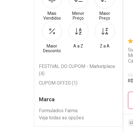
Mais
Menor
Maior
Vendidos
Preço
Preço
Maior
A a Z
Z a A
Su
Desconto
Mu
Cá
Filtros
FESTIVAL DO CUPOM - Marketplace
(4)
R$
R$
CUPOM OFF20 (1)
Marca
Formulados Farma
Veja todas as opções
L