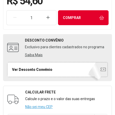
R$ 54,60
REMOVER UMA UNIDADE
AUMENTAR UMA UNIDADE
COMPRAR
DESCONTO
CONVÊNIO
Exclusivo para clientes cadastrados no programa
Saiba Mais
Ver Desconto Convênio
CALCULAR FRETE
Formulário para Calcular o Frete
Calcule o prazo e o valor das suas entregas
Não sei meu CEP