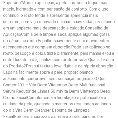
Esperado?Após a aplicação, a pele apresenta toque mais
macio, hidratado e com sensação de conforto. Com o uso
contínuo, o rosto tende a apresentar aparência mais
uniforme, com viço renovado e linhas suavizadas, resultando
em um aspecto mais descansado e cuidado.Conselho de
AplicaçãoCom a pele limpa e seca, aplique algumas gotas
do sérum no rosto.Espalhe suavemente com movimentos
ascendentes até completa absorção.Pode ser aplicado no
rosto, pescoço e colo.Utilize diariamente, pela manhã e/ou à
noite.Durante o dia, finalize com protetor solar.Qual a Textura
do Produto?Possui textura leve, fluida e de rápida absorção.
Espalha facilmente sobre a pele, proporcionando
acabamento confortável sem sensação pegajosa.O Que
Contém?01 – Vita Derm Vitatempo Deep Multifuncional
Sérum Redutor de Linhas 50 mlVita Derm Vitatempo Deep
Creme FacialComplementa a hidratação e potencializa o
cuidado da pele, ajudando a manter os resultados ao longo
do dia.Vita Derm Cleanser Espuma de Limpeza
FacialRemove impurezas e prepara a pele para melhor