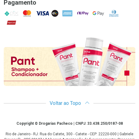
Pagamento
PIX
MasterCard
VISA
ELO
AMEX
NuPay
Google Pay
Diners Club
Hipercard
Promoção em Destaque
Voltar ao Topo
Copyright
Copyright © Drogarias Pacheco | CNPJ: 33.438.250/0187-08
Rio de Janeiro - RJ: Rua do Catete, 300 - Catete - CEP: 22220-000 | Gabriele