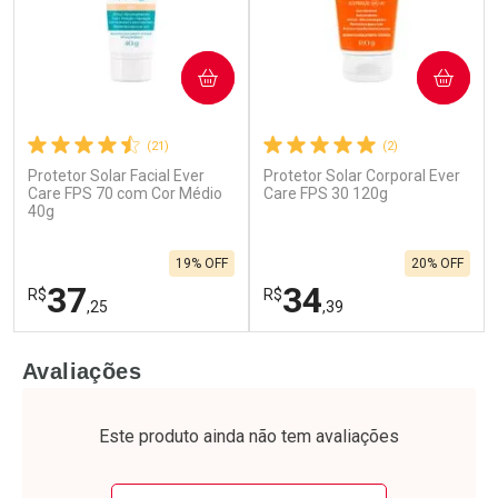
COMPRAR
COMPRAR
(21)
(2)
Protetor Solar Facial Ever
Protetor Solar Corporal Ever
Care FPS 70 com Cor Médio
Care FPS 30 120g
40g
19% OFF
20% OFF
37
34
R$
R$
,25
,39
FECHAR
F
FECHAR
F
Avaliações
Laboratório
Laboratório
Por Menos
Por Menos
Este produto ainda não tem avaliações