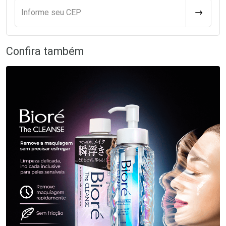
Informe seu CEP
CALCULA
Confira também