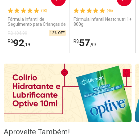
(10)
(46)
Fórmula Infantil de
Fórmula Infantil Nestonutri 1+
Seguimento para Crianças de
800g
Primeira Infância Nestonutri
12% OFF
R$ 104,99
2 Unidades de 800g cada
92
57
R$
R$
,19
,99
FECHAR
FECHAR
FEC
FEC
Laboratório
Laboratório
Por Menos
Por Menos
Ativar Desconto
Ativar Desconto
Aproveite Também!