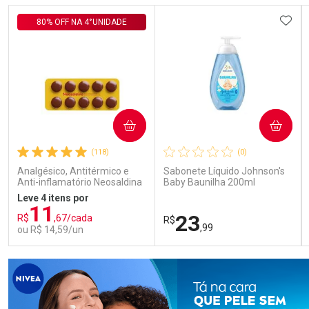
Comprar sem Desconto
Comprar sem Desconto
Comprar sem Desconto
Comprar sem Desconto
ADIC
80% OFF NA 4°UNIDADE
Por R$ 92,19/cada
Por R$ 57,99/cada
Por R$ 92,19/cada
Por R$ 57,99/cada
COMPRAR
COMPRAR
(118)
(0)
Analgésico, Antitérmico e
Sabonete Líquido Johnson's
Anti-inflamatório Neosaldina
Baby Baunilha 200ml
30mg + 300mg + 30mg 10
Leve 4 itens por
Drágeas
11
23
R$
,67/cada
R$
,99
ou R$ 14,59/un
FECHAR
FECHAR
FEC
FEC
Laboratório
Laboratório
Por Menos
Por Menos