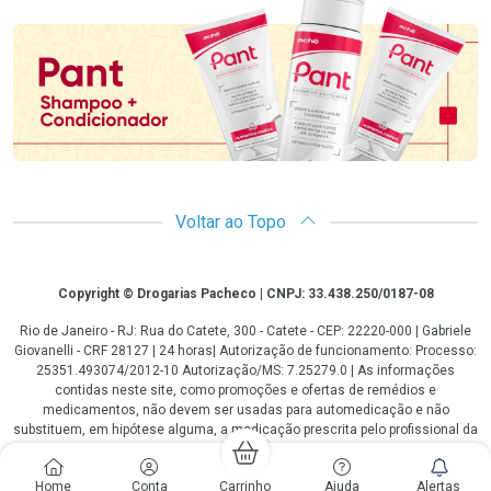
Promoção em Destaque
Voltar ao Topo
Copyright
Copyright © Drogarias Pacheco | CNPJ: 33.438.250/0187-08
Rio de Janeiro - RJ: Rua do Catete, 300 - Catete - CEP: 22220-000 | Gabriele
Giovanelli - CRF 28127 | 24 horas| Autorização de funcionamento: Processo:
25351.493074/2012-10 Autorização/MS: 7.25279.0 | As informações
contidas neste site, como promoções e ofertas de remédios e
medicamentos, não devem ser usadas para automedicação e não
substituem, em hipótese alguma, a medicação prescrita pelo profissional da
área médica. Somente o médico está em condições de diagnosticar
qualquer problema de saúde e prescrever o tratamento adequado. Os
Home
Conta
Carrinho
Ajuda
Alertas
preços e as promoções são válidos apenas para compras via internet. As