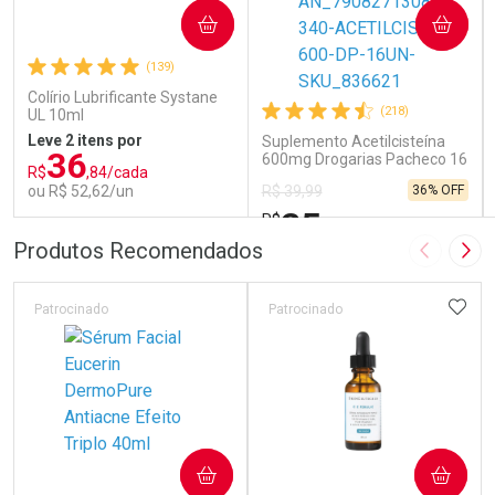
COMPRAR
COMPRAR
(139)
Colírio Lubrificante Systane
(218)
UL 10ml
Leve 2 itens por
Suplemento Acetilcisteína
36
600mg Drogarias Pacheco 16
R$
,84/cada
Sachês
ou R$ 52,62/un
36% OFF
R$ 39,99
25
R$
,79
FECHAR
FECHAR
FEC
FEC
Produtos Recomendados
Imagem A
Pró
Laboratório
Laboratório
Por Menos
Por Menos
ADIC
Patrocinado
Patrocinado
COMPRAR
COMPRAR
Ativar Desconto
Ativar Desconto