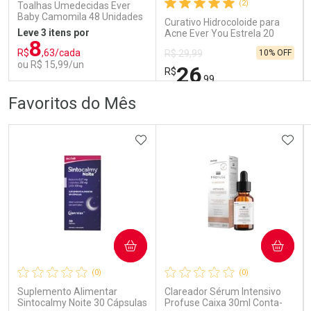
Comprar sem Desconto
Comprar sem Desconto
(2)
Toalhas Umedecidas Ever
Por R$ 145,49/cada
Por R$ 407,99/cada
Por R$ 145,49/cada
Por R$ 407,99/cada
Baby Camomila 48 Unidades
Curativo Hidrocoloide para
Leve 3 itens por
Acne Ever You Estrela 20
8
Unidades
R$
,63/cada
10% OFF
R$ 29,99
ou R$ 15,99/un
26
R$
,99
FECHAR
FECHAR
FEC
FEC
Favoritos do Mês
Laboratório
Laboratório
Por Menos
Por Menos
ADICIONAR AOS FAVORITOS
ADIC
COMPRAR
COMPRAR
Ativar Desconto
Ativar Desconto
(0)
(0)
Comprar sem Desconto
Comprar sem Desconto
Comprar sem Desconto
Comprar sem Desconto
Suplemento Alimentar
Clareador Sérum Intensivo
Por R$ 15,99/cada
Por R$ 26,99/cada
Por R$ 15,99/cada
Por R$ 26,99/cada
Sintocalmy Noite 30 Cápsulas
Profuse Caixa 30ml Conta-