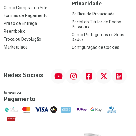
Privacidade
Como Comprar no Site
Política de Privacidade
Formas de Pagamento
Portal do Titular de Dados
Prazo de Entrega
Pessoais
Reembolso
Como Protegemos os Seus
Troca ou Devolução
Dados
Marketplace
Configuração de Cookies
YouTube
Instagram
Facebook
Twitter
Linkedin
Redes Sociais
formas de
Pagamento
PIX
MasterCard
VISA
ELO
AMEX
NuPay
Google Pay
Diners Club
Hipercard