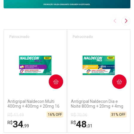
Imagem A
Pró
Patrocinado
Patrocinado
COMPRAR
COMPRAR
(52)
(45)
Antigripal Naldecon Multi
Antigripal Naldecon Dia e
400mg + 400mg + 20mg 16
Noite 800mg + 20mg + 4mg
Comprimidos
24 comprimidos
16% OFF
31% OFF
R$ 41,49
R$ 70,06
34
48
R$
R$
,99
,01