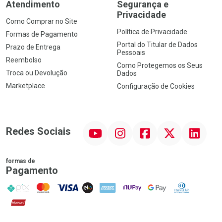
Atendimento
Segurança e
Privacidade
Como Comprar no Site
Política de Privacidade
Formas de Pagamento
Portal do Titular de Dados
Prazo de Entrega
Pessoais
Reembolso
Como Protegemos os Seus
Troca ou Devolução
Dados
Marketplace
Configuração de Cookies
YouTube
Instagram
Facebook
Twitter
Linkedin
Redes Sociais
formas de
Pagamento
PIX
MasterCard
VISA
ELO
AMEX
NuPay
Google Pay
Diners Club
Hipercard