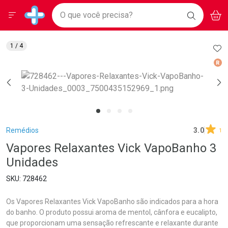
Drogarias Pacheco
Menu
Aces
Ir direto para a home
O que você precisa?
BAIXE
V
i
Baixe nosso APP e aproveite Ofertas Exclusivas!
BUSCAR
O APP
Navegue pela página
Ir direto para o conteúdo
Faça a sua busca
Ir direto para a busca
Ir direto para a conta
AD
1
/ 4
Ir direto para a ajuda
Med
Ir direto para a notificações
Ir direto para o carrinho
Ir direto para o menu
Breadcrumb
Remédios
3.0
1
Vapores Relaxantes Vick VapoBanho 3
Unidades
728462
Os Vapores Relaxantes Vick VapoBanho são indicados para a hora
do banho. O produto possui aroma de mentol, cânfora e eucalipto,
que proporcionam uma sensação refrescante e relaxante durante