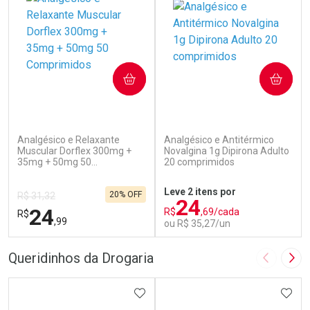
COMPRAR
COMPRAR
(517)
(84)
Analgésico e Relaxante
Analgésico e Antitérmico
Muscular Dorflex 300mg +
Novalgina 1g Dipirona Adulto
35mg + 50mg 50
20 comprimidos
Comprimidos
Leve 2 itens por
20% OFF
R$ 31,32
24
24
R$
,69/cada
R$
,99
ou R$ 35,27/un
FECHAR
F
FECHAR
F
Queridinhos da Drogaria
Imagem A
Pró
Laboratório
Laboratório
Por Menos
ADICIONAR AOS FAVORITOS
Por Menos
ADIC