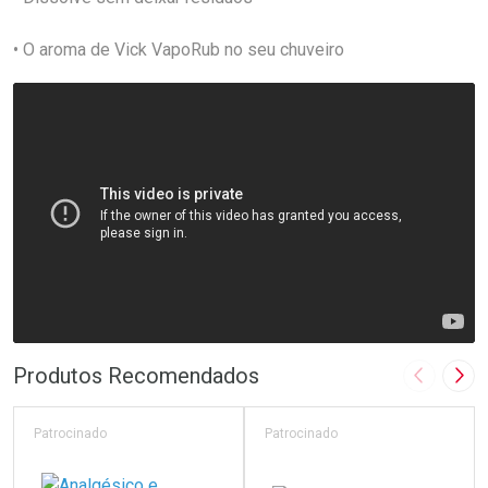
• O aroma de Vick VapoRub no seu chuveiro
Produtos Recomendados
Imagem A
Pró
Patrocinado
Patrocinado