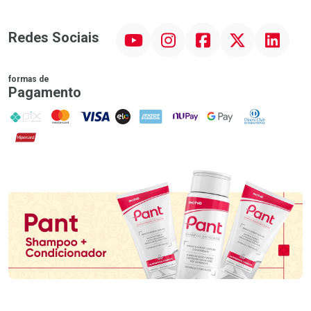
YouTube
Instagram
Facebook
Twitter
Linkedin
Redes Sociais
formas de
Pagamento
PIX
MasterCard
VISA
ELO
AMEX
NuPay
Google Pay
Diners Club
Hipercard
Promoção em Destaque