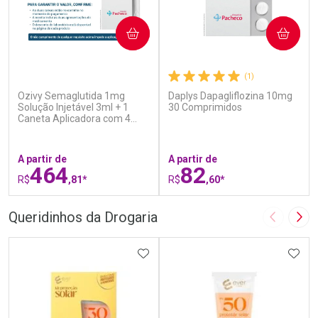
COMPRAR
COMPRAR
(5)
(1)
Ozivy Semaglutida 1mg
Daplys Dapagliflozina 10mg
Solução Injetável 3ml + 1
30 Comprimidos
Caneta Aplicadora com 4
Agulhas
A partir de
A partir de
464
82
R$
,81*
R$
,60*
FECHAR
F
FECHAR
F
Queridinhos da Drogaria
Imagem A
Pró
Laboratório
Laboratório
Por Menos
ADICIONAR AOS FAVORITOS
Por Menos
ADIC