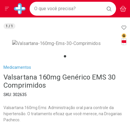
Drogarias Pacheco
Menu
Aces
Ir direto para a home
O que você precisa?
BAIXE
V
i
Baixe nosso APP e aproveite Ofertas Exclusivas!
BUSCAR
O APP
Navegue pela página
Ir direto para o conteúdo
Faça a sua busca
Ir direto para a busca
Ir direto para a conta
AD
1
/ 1
Ir direto para a ajuda
Med
Ir direto para a notificações
Tarj
Ir direto para o carrinho
Ir direto para o menu
Breadcrumb
Medicamentos
Valsartana 160mg Genérico EMS 30
Comprimidos
302635
Valsartana 160mg Ems: Administração oral para controle da
hipertensão. O tratamento eficaz que você merece, na Drogarias
Pacheco.