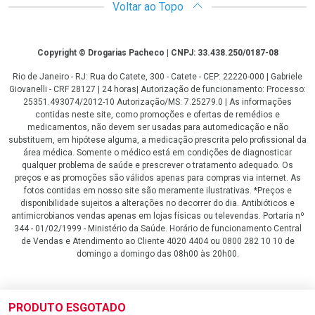
Voltar ao Topo
Copyright
Copyright © Drogarias Pacheco | CNPJ: 33.438.250/0187-08
Rio de Janeiro - RJ: Rua do Catete, 300 - Catete - CEP: 22220-000 | Gabriele
Giovanelli - CRF 28127 | 24 horas| Autorização de funcionamento: Processo:
25351.493074/2012-10 Autorização/MS: 7.25279.0 | As informações
contidas neste site, como promoções e ofertas de remédios e
medicamentos, não devem ser usadas para automedicação e não
substituem, em hipótese alguma, a medicação prescrita pelo profissional da
área médica. Somente o médico está em condições de diagnosticar
qualquer problema de saúde e prescrever o tratamento adequado. Os
preços e as promoções são válidos apenas para compras via internet. As
fotos contidas em nosso site são meramente ilustrativas. *Preços e
disponibilidade sujeitos a alterações no decorrer do dia. Antibióticos e
antimicrobianos vendas apenas em lojas físicas ou televendas. Portaria nº
344 - 01/02/1999 - Ministério da Saúde. Horário de funcionamento Central
de Vendas e Atendimento ao Cliente 4020 4404 ou 0800 282 10 10 de
domingo a domingo das 08h00 às 20h00.
LGPD Aceite os Cookies
PRODUTO ESGOTADO