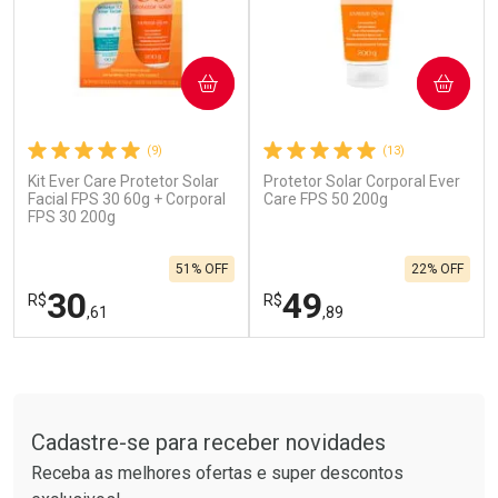
COMPRAR
COMPRAR
(9)
(13)
Kit Ever Care Protetor Solar
Protetor Solar Corporal Ever
Ativar Desconto
Ativar Desconto
Facial FPS 30 60g + Corporal
Care FPS 50 200g
FPS 30 200g
Comprar sem Desconto
Comprar sem Desconto
Por R$ 664,02/cada
Por R$ 137,66/cada
Comprar sem Desconto
Comprar sem Desconto
51% OFF
22% OFF
Por R$ 664,02/cada
Por R$ 137,66/cada
30
49
R$
R$
,61
,89
FECHAR
F
FECHAR
F
Tudo sobre a Drogarias Pacheco
Laboratório
Laboratório
Por Menos
Por Menos
Cadastre-se para receber novidades
Receba as melhores ofertas e super descontos