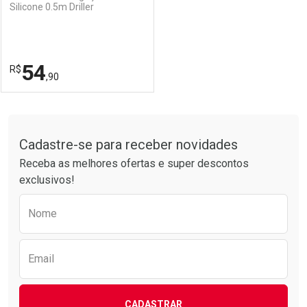
Silicone 0.5m Driller
54
R$
,90
FECHAR
FECHAR
Tudo sobre a Drogarias Pacheco
Cadastre-se para receber novidades
Laboratório
Por Menos
Receba as melhores ofertas e super descontos
exclusivos!
Preencha o formulário abaixo para receber 
Nome
Email
CADASTRAR