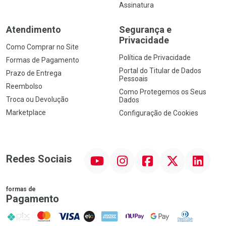
Assinatura
Atendimento
Segurança e
Privacidade
Como Comprar no Site
Política de Privacidade
Formas de Pagamento
Portal do Titular de Dados
Prazo de Entrega
Pessoais
Reembolso
Como Protegemos os Seus
Troca ou Devolução
Dados
Marketplace
Configuração de Cookies
YouTube
Instagram
Facebook
Twitter
Linkedin
Redes Sociais
formas de
Pagamento
PIX
MasterCard
VISA
ELO
AMEX
NuPay
Google Pay
Diners Club