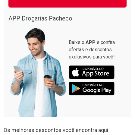
Ativar Desconto
Comprar sem Desconto
APP Drogarias Pacheco
Comprar sem Desconto
Por R$ 54,90/cada
Por R$ 54,90/cada
Baixe o
APP
e confira
ofertas e descontos
exclusivos para você!
Os melhores descontos você encontra aqui