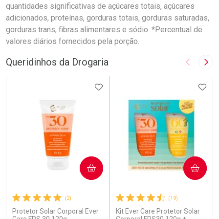
quantidades significativas de açúcares totais, açúcares
adicionados, proteínas, gorduras totais, gorduras saturadas,
gorduras trans, fibras alimentares e sódio. *Percentual de
valores diários fornecidos pela porção.
Queridinhos da Drogaria
Imagem A
Pró
ADICIONAR AOS FAVORITOS
ADIC
COMPRAR
COMPRAR
(2)
(19)
Protetor Solar Corporal Ever
Kit Ever Care Protetor Solar