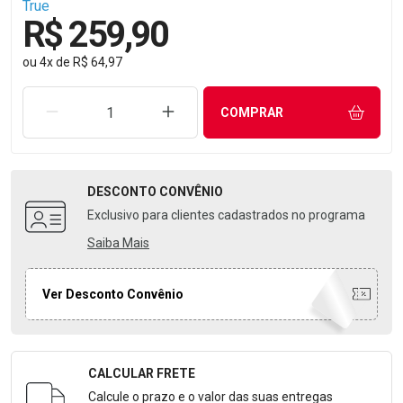
True
R$ 259,90
ou
4
x
de
R$ 64,97
REMOVER UMA UNIDADE
AUMENTAR UMA UNIDADE
COMPRAR
DESCONTO
CONVÊNIO
Exclusivo para clientes cadastrados no programa
Saiba Mais
Ver Desconto Convênio
CALCULAR FRETE
Formulário para Calcular o Frete
Calcule o prazo e o valor das suas entregas