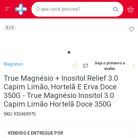
Drogarias Pacheco
Menu
Aces
Ir direto para a home
O que você precisa?
BAIXE
V
i
Baixe nosso APP e aproveite Ofertas Exclusivas!
BUSCAR
O APP
Navegue pela página
Ir direto para o conteúdo
Faça a sua busca
Ir direto para a busca
Ir direto para a conta
AD
1
/ 1
Ir direto para a ajuda
Ir direto para a notificações
Ir direto para o carrinho
Ir direto para o menu
Breadcrumb
Seja o primeiro a
Magnésio
0
avaliar
True Magnésio + Inositol Relief 3.0
Capim Limão, Hortelã E Erva Doce
350G - True Magnésio Inositol 3.0
Capim Limão Hortelã Doce 350G
935460975