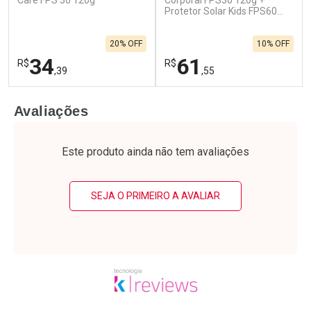
Care FPS 30 120g
Corporal FPS30 120g +
Protetor Solar Kids FPS60
120g
20% OFF
10% OFF
34
61
R$
R$
,39
,55
FECHAR
F
FECHAR
F
Avaliações
Laboratório
Laboratório
Por Menos
Por Menos
Este produto ainda não tem avaliações
SEJA O PRIMEIRO A AVALIAR