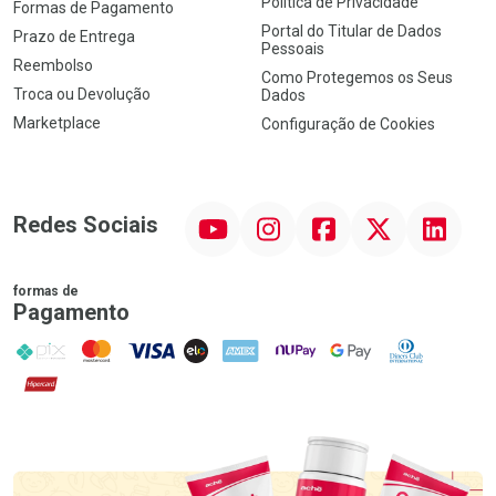
Política de Privacidade
Formas de Pagamento
Portal do Titular de Dados
Prazo de Entrega
Pessoais
Reembolso
Como Protegemos os Seus
Troca ou Devolução
Dados
Marketplace
Configuração de Cookies
YouTube
Instagram
Facebook
Twitter
Linkedin
Redes Sociais
formas de
Pagamento
PIX
MasterCard
VISA
ELO
AMEX
NuPay
Google Pay
Diners Club
Hipercard
Promoção em Destaque