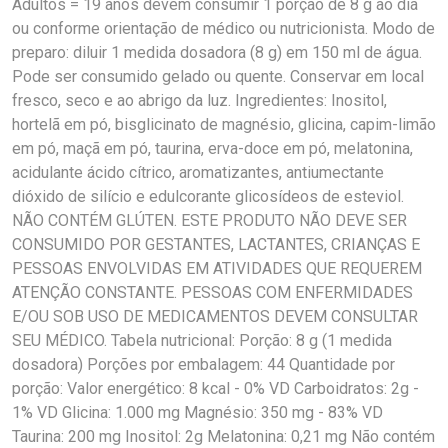
Adultos = 19 anos devem consumir 1 porção de 8 g ao dia
ou conforme orientação de médico ou nutricionista. Modo de
preparo: diluir 1 medida dosadora (8 g) em 150 ml de água.
Pode ser consumido gelado ou quente. Conservar em local
fresco, seco e ao abrigo da luz. Ingredientes: Inositol,
hortelã em pó, bisglicinato de magnésio, glicina, capim-limão
em pó, maçã em pó, taurina, erva-doce em pó, melatonina,
acidulante ácido cítrico, aromatizantes, antiumectante
dióxido de silício e edulcorante glicosídeos de esteviol.
NÃO CONTÉM GLÚTEN. ESTE PRODUTO NÃO DEVE SER
CONSUMIDO POR GESTANTES, LACTANTES, CRIANÇAS E
PESSOAS ENVOLVIDAS EM ATIVIDADES QUE REQUEREM
ATENÇÃO CONSTANTE. PESSOAS COM ENFERMIDADES
E/OU SOB USO DE MEDICAMENTOS DEVEM CONSULTAR
SEU MÉDICO. Tabela nutricional: Porção: 8 g (1 medida
dosadora) Porções por embalagem: 44 Quantidade por
porção: Valor energético: 8 kcal - 0% VD Carboidratos: 2g -
1% VD Glicina: 1.000 mg Magnésio: 350 mg - 83% VD
Taurina: 200 mg Inositol: 2g Melatonina: 0,21 mg Não contém