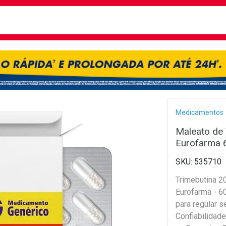
busca
isa?
Bread
Medicamentos
Maleato de
Eurofarma 
535710
Trimebutina 
Eurofarma - 6
para regular se
Confiabilidade