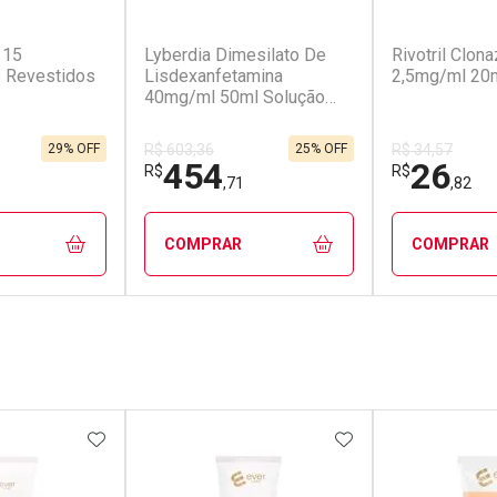
(5)
(0)
 15
Lyberdia Dimesilato De
Rivotril Clo
 Revestidos
Lisdexanfetamina
2,5mg/ml 20
40mg/ml 50ml Solução
Gotas
29% OFF
25% OFF
R$ 603,36
R$ 34,57
454
26
R$
R$
,71
,82
COMPRAR
COMPRAR
FECHAR
FECHAR
FECHAR
FECHAR
rio
Laboratório
Laborató
os
Por Menos
Por Men
FAVORITOS
ADICIONAR AOS FAVORITOS
ADICIONAR AOS 