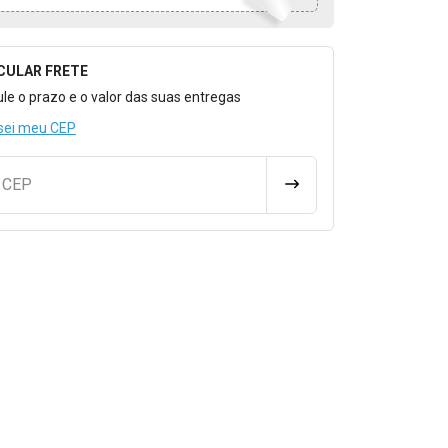
CULAR FRETE
o para Calcular o Frete
ule o prazo e o valor das suas entregas
sei meu CEP
u CEP
CALCULAR FRETE