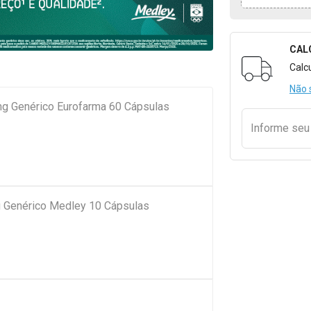
CAL
Formulári
Calc
Não 
mg Genérico Eurofarma 60 Cápsulas
Informe se
 Genérico Medley 10 Cápsulas