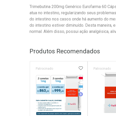
Trimebutina 200mg Genérico Eurofarma 60 Cáp
atua no intestino, regularizando seus problema
do intestino nos casos onde há aumento do m
do intestino estiver diminuído. Desta maneira, e
normal. Além disso, possui ação analgésica, aliv
Produtos Recomendados
ADICIONAR AOS 
Patrocinado
Patrocinado
Tarja Vermelha
Medicamento Refrig
Medicamento Simila