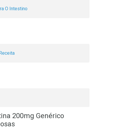
ra O Intestino
Receita
tina 200mg Genérico
nosas