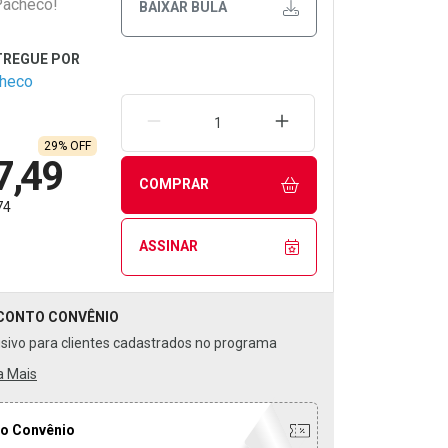
Pacheco!
BAIXAR BULA
checo
REMOVER UMA UNIDADE
AUMENTAR UMA UNIDA
29% OFF
7,49
COMPRAR
74
ASSINAR
CONTO
CONVÊNIO
usivo para clientes cadastrados no programa
a Mais
o Convênio