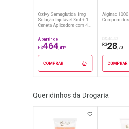
(7)
Ozivy Semaglutida 1mg
Alginac 1000
Solução Injetável 3ml + 1
Comprimidos
Caneta Aplicadora com 4
Agulhas
R$ 40,37
A partir de
464
28
R$
R$
,81*
,70
COMPRAR
COMPRAR
FECHAR
FECHAR
Queridinhos da Drogaria
Laboratório
Laborató
Por Menos
Por Men
ADICIONAR AOS 