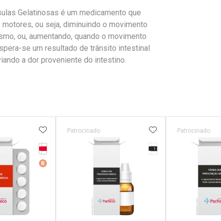
sulas Gelatinosas é um medicamento que
s motores, ou seja, diminuindo o movimento
esmo, ou, aumentando, quando o movimento
spera-se um resultado de trânsito intestinal
iando a dor proveniente do intestino.
FAVORITOS
ADICIONAR AOS FAVORITOS
ADICIONAR AOS 
Patrocinado
Patrocinado
Tarja Vermelha
Tarja Preta
erado
Medicamento De Referência
r