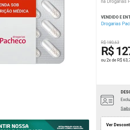
na Drogarias 
Drogarias Pa
R$ 180,63
R$ 12
ou
2
x
de
R$ 63,
DES
Excl
Saib
Ver Descont