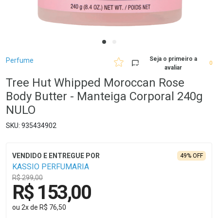
Breadcrumb
Seja o primeiro a
Perfume
0
avaliar
Tree Hut Whipped Moroccan Rose
Body Butter - Manteiga Corporal 240g
NULO
935434902
49% OFF
KASSIO PERFUMARIA
R$ 299,00
R$ 153,00
ou
2
x
de
R$ 76,50