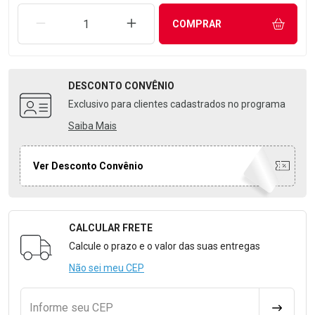
REMOVER UMA UNIDADE
AUMENTAR UMA UNIDADE
COMPRAR
DESCONTO
CONVÊNIO
Exclusivo para clientes cadastrados no programa
Saiba Mais
Ver Desconto Convênio
CALCULAR FRETE
Formulário para Calcular o Frete
Calcule o prazo e o valor das suas entregas
Não sei meu CEP
Informe seu CEP
CALCULA