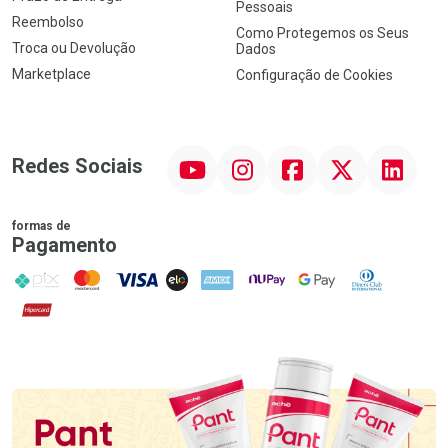
Pessoais
Reembolso
Como Protegemos os Seus
Troca ou Devolução
Dados
Marketplace
Configuração de Cookies
YouTube
Instagram
Facebook
Twitter
Linkedin
Redes Sociais
formas de
Pagamento
PIX
MasterCard
VISA
ELO
AMEX
NuPay
Google Pay
Diners Club
Hipercard
Promoção em Destaque