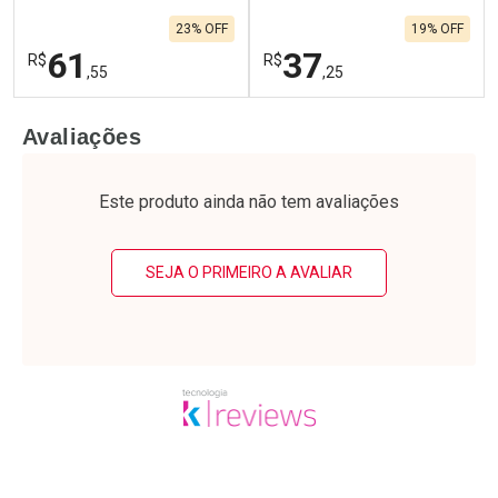
23% OFF
19% OFF
61
37
R$
R$
,55
,25
FECHAR
F
FECHAR
F
Avaliações
Laboratório
Laboratório
Por Menos
Por Menos
Este produto ainda não tem avaliações
SEJA O PRIMEIRO A AVALIAR
Ativar Desconto
Ativar Desconto