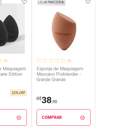
FAVORITOS
ADICIONAR AOS FAVORITOS
ADICIONAR AOS 
LOJA PARCEIRA
(0)
(0)
de Maquiagem
Esponja de Maquiagem
ane Edition
Mascavo Problender -
Grande Grande
22% OFF
38
R$
,90
COMPRAR