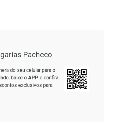
onto
Ativar Desconto
em Desconto
Comprar sem Desconto
em Desconto
Comprar sem Desconto
9/cada
Por R$ 25,27/cada
9/cada
Por R$ 25,27/cada
garias Pacheco
era do seu celular para o
lado, baixe o
APP
e confira
scontos exclusivos para