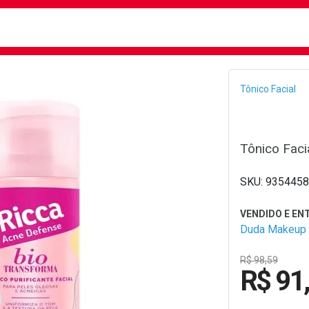
busca
isa?
Bread
Tônico Facial
Tônico Faci
9354458
Duda Makeup
R$ 98,59
R$ 91