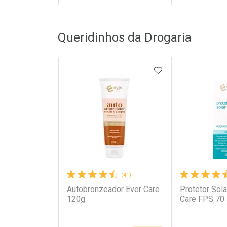
FECHAR
FECHAR
Queridinhos da Drogaria
Laboratório
Laborató
Por Menos
Por Men
ADICIONAR AOS 
(41)
Autobronzeador Ever Care
Protetor Sola
Ativar Desconto
Ativar Des
120g
Care FPS 70
Comprar sem Desconto
Comprar s
Comprar sem Desconto
Comprar s