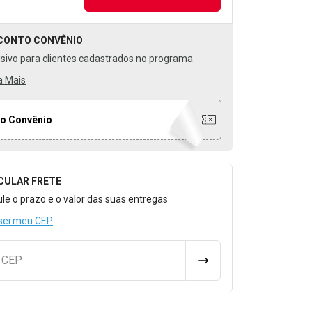
CONTO
CONVÊNIO
usivo para clientes cadastrados no programa
a Mais
o Convênio
CULAR FRETE
o para Calcular o Frete
ule o prazo e o valor das suas entregas
sei meu CEP
u CEP
CALCULAR FRETE