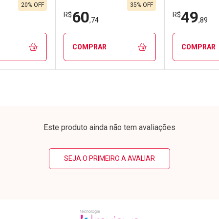
,91/cada
Por R$ 28,90/cada
Por R$ 69,9
91/cada
Por R$ 28,90/cada
Por R$ 69,9
20% OFF
35% OFF
60
49
R$
R$
,74
,89
COMPRAR
COMPRAR
FECHAR
FECHAR
FECHAR
FECHAR
rio
Laboratório
Laborató
os
Por Menos
Por Men
Este produto ainda não tem avaliações
SEJA O PRIMEIRO A AVALIAR