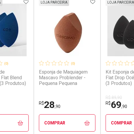
FAVORITOS
ADICIONAR AOS FAVORITOS
ADICIONAR AOS 
A
LOJA PARCEIRA
LOJA PARCEIRA
(0)
(0)
 de
Esponja de Maquiagem
Kit Esponja 
Flat Blend
Mascavo Problender -
Flat Drop Océ
(3 Produtos)
Pequena Pequena
(3 Produtos)
R$ 89,90
28
69
R$
R$
,90
,90
COMPRAR
COMPRAR