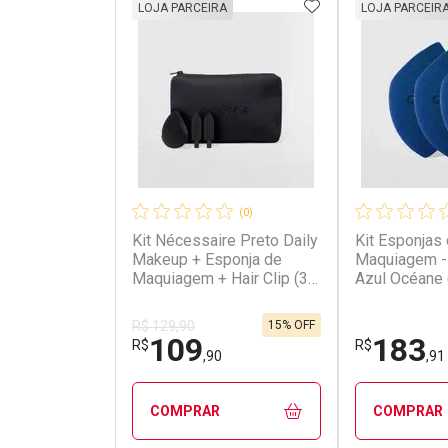
ADICIONAR AOS 
LOJA PARCEIRA
LOJA PARCEIR
(0)
Kit Nécessaire Preto Daily
Kit Esponjas
Makeup + Esponja de
Maquiagem - 
Maquiagem + Hair Clip (3
Azul Océane 
Produtos)
15% OFF
R$ 129,90
109
183
R$
R$
,90
,91
COMPRAR
COMPRAR