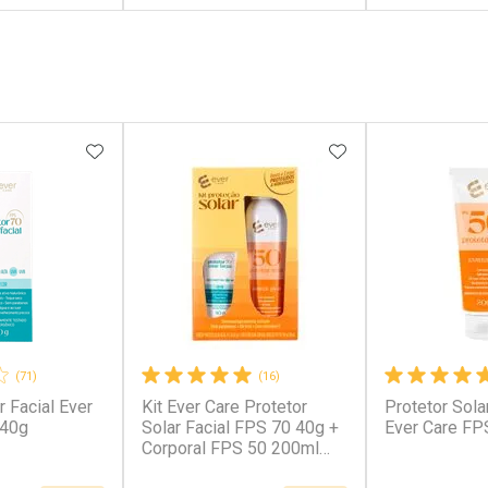
FECHAR
FECHAR
FECHAR
FECHAR
rio
Laboratório
Laborató
os
Por Menos
Por Men
FAVORITOS
ADICIONAR AOS FAVORITOS
ADICIONAR AOS 
(71)
(16)
r Facial Ever
Kit Ever Care Protetor
Protetor Sola
conto
Ativar Desconto
Ativar Desc
 40g
Solar Facial FPS 70 40g +
Ever Care FP
Corporal FPS 50 200ml
Aerossol
em Desconto
Comprar sem Desconto
Comprar s
em Desconto
Comprar sem Desconto
Comprar s