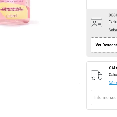
DES
Excl
Saib
Ver Descont
CAL
Formulári
Calc
Não 
Informe se