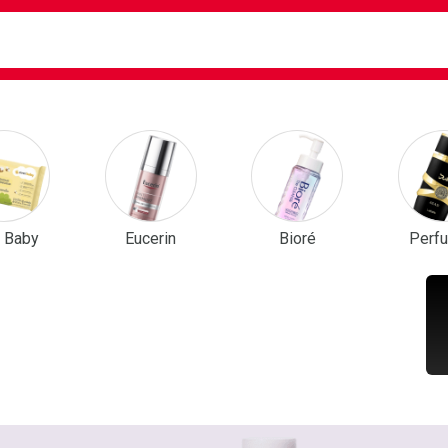
ca
isa?
em Destaque
r Baby
Eucerin
Bioré
Perf