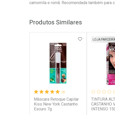
camomila e romã. Recomendada também para c
Produtos Similares
ADICIONAR AOS 
LOJA PARCEIR
(2)
Máscara Retoque Capilar
TINTURA AL
Kiss New York Castanho
CASTANHO 
Escuro 7g
INTENSO 15