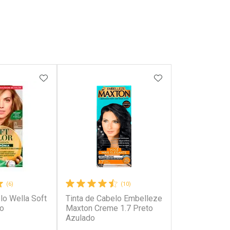
FAVORITOS
ADICIONAR AOS FAVORITOS
ADICIONAR AOS 
(6)
(10)
lo Wella Soft
Tinta de Cabelo Embelleze
ro
Maxton Creme 1.7 Preto
Azulado