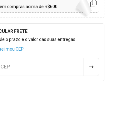
em compras acima de R$600
CULAR FRETE
o para Calcular o Frete
ule o prazo e o valor das suas entregas
sei meu CEP
u CEP
CALCULAR FRETE