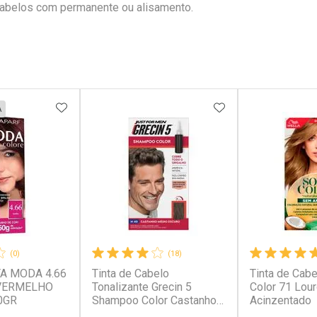
abelos com permanente ou alisamento.
FAVORITOS
ADICIONAR AOS FAVORITOS
ADICIONAR AOS 
A
(0)
(18)
TA MODA 4.66
Tinta de Cabelo
Tinta de Cabe
VERMELHO
Tonalizante Grecin 5
Color 71 Lou
0GR
Shampoo Color Castanho
Acinzentado
Médio Escuro