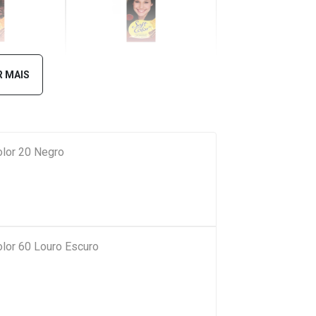
 Dourado
477 Café Intenso
 MAIS
olor 20 Negro
olor 60 Louro Escuro