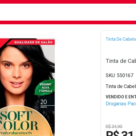
busca
isa?
Bread
Tinta De Cabelo
Tinta de Ca
550167
Tinta de Cabe
Drogarias Pa
R$ 34,90
R$ 31