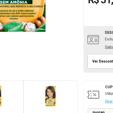
DES
Excl
Saib
Ver Descont
CUP
Util
Regr