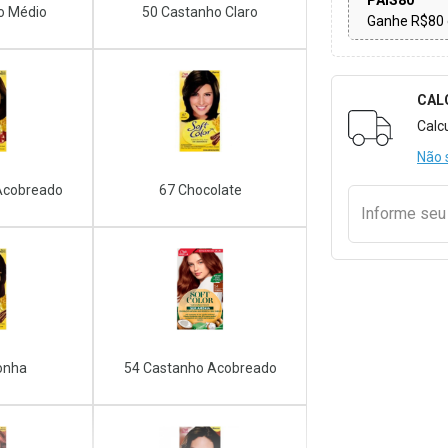
PAIS80
o Médio
50 Castanho Claro
Ganhe R$80 
CAL
Formulári
Calc
Não 
Acobreado
67 Chocolate
Informe se
onha
54 Castanho Acobreado