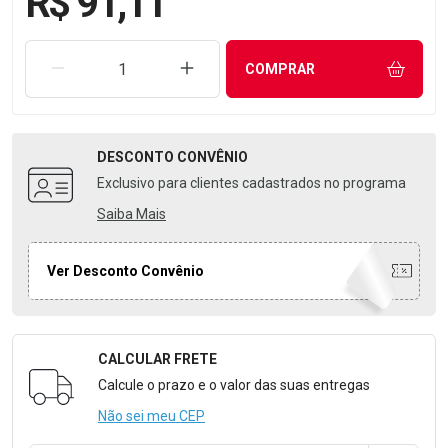
R$ 91,11
REMOVER UMA UNIDADE
AUMENTAR UMA UNIDADE
COMPRAR
DESCONTO
CONVÊNIO
Exclusivo para clientes cadastrados no programa
Saiba Mais
Ver Desconto Convênio
CALCULAR FRETE
Formulário para Calcular o Frete
Calcule o prazo e o valor das suas entregas
Não sei meu CEP