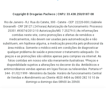
Copyright
Copyright © Drogarias Pacheco | CNPJ: 33.438.250/0187-08
Rio de Janeiro - RJ: Rua do Catete, 300 - Catete - CEP: 22220-000 | Gabriele
Giovanelli - CRF 28127 | 24 horas| Autorização de funcionamento: Processo:
25351.493074/2012-10 Autorização/MS: 7.25279.0 | As informações
contidas neste site, como promoções e ofertas de remédios e
medicamentos, não devem ser usadas para automedicação e não
substituem, em hipótese alguma, a medicação prescrita pelo profissional da
área médica. Somente o médico está em condições de diagnosticar
qualquer problema de saúde e prescrever o tratamento adequado. Os
preços e as promoções são válidos apenas para compras via internet. As
fotos contidas em nosso site são meramente ilustrativas. *Preços e
disponibilidade sujeitos a alterações no decorrer do dia. Antibióticos e
antimicrobianos vendas apenas em lojas físicas ou televendas. Portaria nº
344 - 01/02/1999 - Ministério da Saúde. Horário de funcionamento Central
de Vendas e Atendimento ao Cliente 4020 4404 ou 0800 282 10 10 de
domingo a domingo das 08h00 às 20h00.
LGPD Aceite os Cookies
R$ 98,59
COMPRAR
R$ 91,11