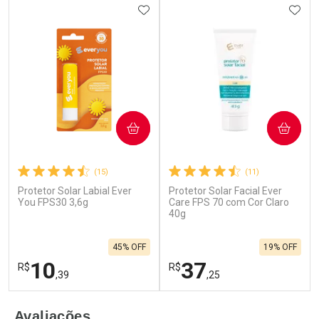
ADICIONAR AOS FAVORITOS
ADIC
COMPRAR
COMPRAR
(15)
(11)
Protetor Solar Labial Ever
Protetor Solar Facial Ever
You FPS30 3,6g
Care FPS 70 com Cor Claro
40g
45% OFF
19% OFF
10
37
R$
R$
,39
,25
FECHAR
F
FECHAR
F
Avaliações