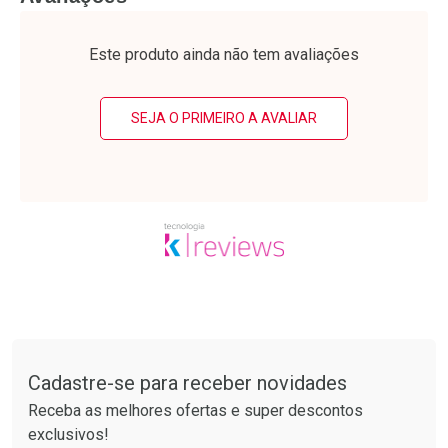
Laboratório
Laboratório
Por Menos
Por Menos
Este produto ainda não tem avaliações
SEJA O PRIMEIRO A AVALIAR
Ativar Desconto
Ativar Desconto
Comprar sem Desconto
Comprar sem Desconto
Tudo sobre a Drogarias Pacheco
Por R$ 10,39/cada
Por R$ 37,25/cada
Comprar sem Desconto
Comprar sem Desconto
Por R$ 10,39/cada
Por R$ 37,25/cada
Cadastre-se para receber novidades
Receba as melhores ofertas e super descontos
exclusivos!