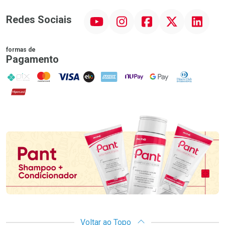
YouTube
Instagram
Facebook
Twitter
Linkedin
Redes Sociais
formas de
Pagamento
PIX
MasterCard
VISA
ELO
AMEX
NuPay
Google Pay
Diners Club
Hipercard
Promoção em Destaque
Voltar ao Topo