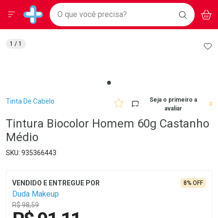
Drogarias Pacheco
Menu
Aces
Ir direto para a home
O que você precisa?
BAIXE
V
i
Baixe nosso APP e aproveite Ofertas Exclusivas!
BUSCAR
O APP
Navegue pela página
Ir direto para o conteúdo
Faça a sua busca
Ir direto para a busca
Ir direto para a conta
AD
1
/ 1
Ir direto para a ajuda
Ir direto para a notificações
Ir direto para o carrinho
Ir direto para o menu
Breadcrumb
Seja o primeiro a
Tinta De Cabelo
0
avaliar
Tintura Biocolor Homem 60g Castanho
Médio
935366443
8% OFF
Duda Makeup
R$ 98,59