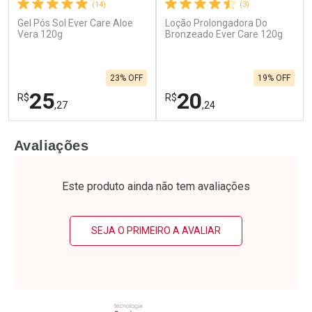
(14)
(3)
Gel Pós Sol Ever Care Aloe
Loção Prolongadora Do
Vera 120g
Bronzeado Ever Care 120g
23% OFF
19% OFF
25
20
R$
R$
,27
,24
FECHAR
F
FECHAR
F
Avaliações
Laboratório
Laboratório
Por Menos
Por Menos
Este produto ainda não tem avaliações
SEJA O PRIMEIRO A AVALIAR