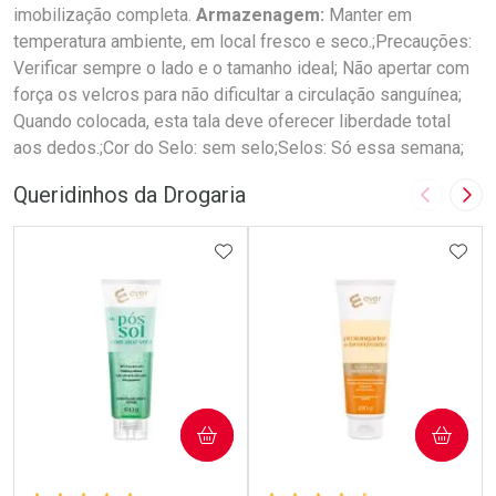
imobilização completa.
Armazenagem:
Manter em
temperatura ambiente, em local fresco e seco.;Precauções:
Verificar sempre o lado e o tamanho ideal; Não apertar com
força os velcros para não dificultar a circulação sanguínea;
Quando colocada, esta tala deve oferecer liberdade total
aos dedos.;Cor do Selo: sem selo;Selos: Só essa semana;
Queridinhos da Drogaria
Imagem A
Pró
ADICIONAR AOS FAVORITOS
ADIC
COMPRAR
COMPRAR