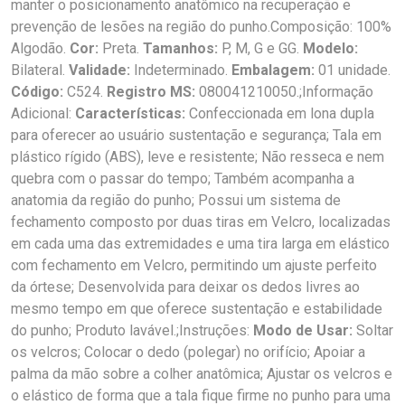
manter o posicionamento anatômico na recuperação e
prevenção de lesões na região do punho.Composição: 100%
Algodão.
Cor:
Preta.
Tamanhos:
P, M, G e GG.
Modelo:
Bilateral.
Validade:
Indeterminado.
Embalagem:
01 unidade.
Código:
C524.
Registro MS:
080041210050.;Informação
Adicional:
Características:
Confeccionada em lona dupla
para oferecer ao usuário sustentação e segurança; Tala em
plástico rígido (ABS), leve e resistente; Não resseca e nem
quebra com o passar do tempo; Também acompanha a
anatomia da região do punho; Possui um sistema de
fechamento composto por duas tiras em Velcro, localizadas
em cada uma das extremidades e uma tira larga em elástico
com fechamento em Velcro, permitindo um ajuste perfeito
da órtese; Desenvolvida para deixar os dedos livres ao
mesmo tempo em que oferece sustentação e estabilidade
do punho; Produto lavável.;Instruções:
Modo de Usar:
Soltar
os velcros; Colocar o dedo (polegar) no orifício; Apoiar a
palma da mão sobre a colher anatômica; Ajustar os velcros e
o elástico de forma que a tala fique firme no punho para uma