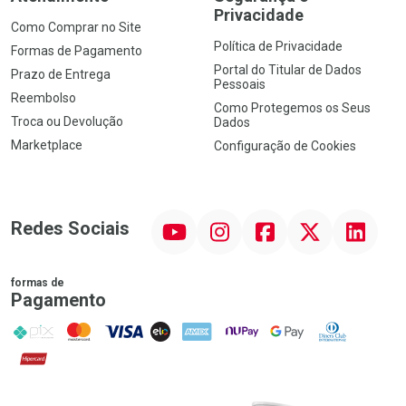
Privacidade
Como Comprar no Site
Política de Privacidade
Formas de Pagamento
Portal do Titular de Dados
Prazo de Entrega
Pessoais
Reembolso
Como Protegemos os Seus
Troca ou Devolução
Dados
Marketplace
Configuração de Cookies
YouTube
Instagram
Facebook
Twitter
Linkedin
Redes Sociais
formas de
Pagamento
PIX
MasterCard
VISA
ELO
AMEX
NuPay
Google Pay
Diners Club
Hipercard