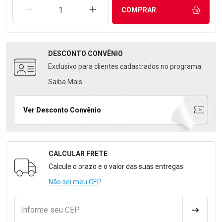
REMOVER UMA UNIDADE
AUMENTAR UMA UNIDADE
COMPRAR
DESCONTO
CONVÊNIO
Exclusivo para clientes cadastrados no programa
Saiba Mais
Ver Desconto Convênio
CALCULAR FRETE
Formulário para Calcular o Frete
Calcule o prazo e o valor das suas entregas
Não sei meu CEP
Informe seu CEP
CALCULA