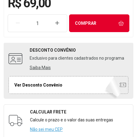
R$ 69,00
REMOVER UMA UNIDADE
AUMENTAR UMA UNIDADE
COMPRAR
DESCONTO
CONVÊNIO
Exclusivo para clientes cadastrados no programa
Saiba Mais
Ver Desconto Convênio
CALCULAR FRETE
Formulário para Calcular o Frete
Calcule o prazo e o valor das suas entregas
Não sei meu CEP