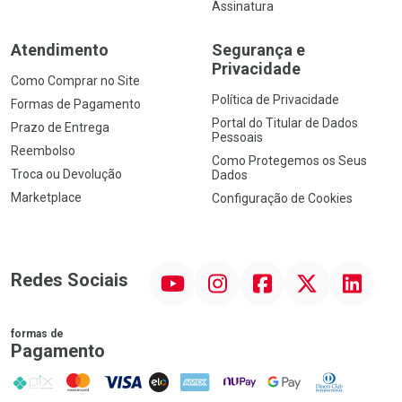
Assinatura
Atendimento
Segurança e
Privacidade
Como Comprar no Site
Política de Privacidade
Formas de Pagamento
Portal do Titular de Dados
Prazo de Entrega
Pessoais
Reembolso
Como Protegemos os Seus
Troca ou Devolução
Dados
Marketplace
Configuração de Cookies
YouTube
Instagram
Facebook
Twitter
Linkedin
Redes Sociais
formas de
Pagamento
PIX
MasterCard
VISA
ELO
AMEX
NuPay
Google Pay
Diners Club