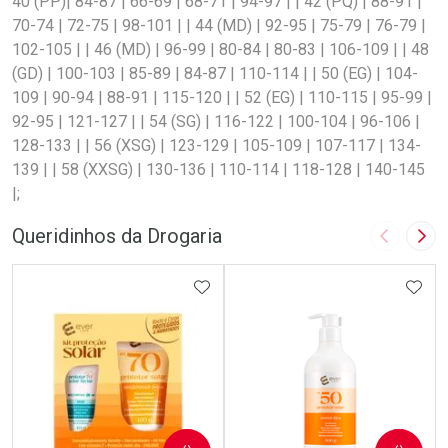
40 (PP)| 84-87 | 66-69 | 68-71 | 94-97 | | 42 (PQ) | 88-91 |
70-74 | 72-75 | 98-101 | | 44 (MD) | 92-95 | 75-79 | 76-79 |
102-105 | | 46 (MD) | 96-99 | 80-84 | 80-83 | 106-109 | | 48
(GD) | 100-103 | 85-89 | 84-87 | 110-114 | | 50 (EG) | 104-
109 | 90-94 | 88-91 | 115-120 | | 52 (EG) | 110-115 | 95-99 |
92-95 | 121-127 | | 54 (SG) | 116-122 | 100-104 | 96-106 |
128-133 | | 56 (XSG) | 123-129 | 105-109 | 107-117 | 134-
139 | | 58 (XXSG) | 130-136 | 110-114 | 118-128 | 140-145
|;
Queridinhos da Drogaria
Imagem A
Pró
ADICIONAR AOS FAVORITOS
ADIC