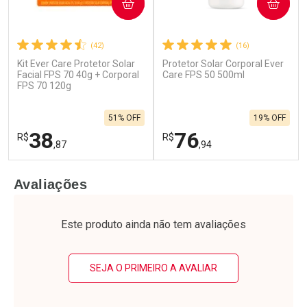
COMPRAR
COMPRAR
(42)
(16)
Kit Ever Care Protetor Solar
Protetor Solar Corporal Ever
Facial FPS 70 40g + Corporal
Care FPS 50 500ml
FPS 70 120g
51% OFF
19% OFF
38
76
R$
R$
,87
,94
FECHAR
F
FECHAR
F
Avaliações
Laboratório
Laboratório
Por Menos
Por Menos
Este produto ainda não tem avaliações
SEJA O PRIMEIRO A AVALIAR