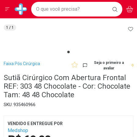
Drogarias Pacheco
Menu
Aces
Ir direto para a home
O que você precisa?
BAIXE
V
i
Baixe nosso APP e aproveite Ofertas Exclusivas!
BUSCAR
O APP
Navegue pela página
Ir direto para o conteúdo
Faça a sua busca
Ir direto para a busca
Ir direto para a conta
AD
1
/ 1
Ir direto para a ajuda
Ir direto para a notificações
Ir direto para o carrinho
Ir direto para o menu
Breadcrumb
Seja o primeiro a
Faixa Pós Cirúrgica
0
avaliar
Sutiã Cirúrgico Com Abertura Frontal
REF: 303 48 Chocolate - Cor: Chocolate
Tam: 48 48 Chocolate
935460966
Medshop