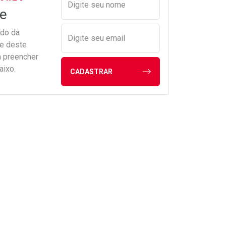
Digite seu nome
e
ado da
Digite seu email
de deste
a preencher
aixo.
CADASTRAR