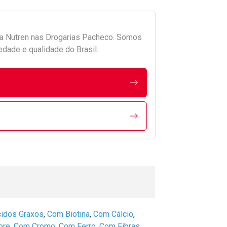
da
Nutren
nas Drogarias Pacheco. Somos
edade e qualidade do Brasil.
idos Graxos
,
Com Biotina
,
Com Cálcio
,
bre
,
Com Cromo
,
Com Ferro
,
Com Fibras
,