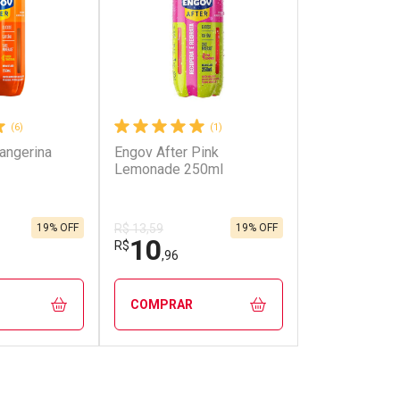
(6)
(1)
angerina
Engov After Pink
SonoZzz Pass
Lemonade 250ml
857mg Vick 3
Comprimidos
19% OFF
19% OFF
R$ 13,59
R$ 107,59
10
98
R$
R$
,96
,99
COMPRAR
COMPRAR
FECHAR
FECHAR
FECHAR
FECHAR