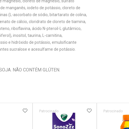
 de magnésio, cloreto de magnésio, sulfato
o de manganês, iodeto de potássio, cloreto de
nas (L-ascorbato de sódio, bitartarato de colina,
nato de cálcio, cloridrato de cloreto de tiamina,
oteno, riboflavina, ácido N-pteroil-L glutâmico,
rol), inositol, taurina, L-carnitina,
ssio e hidróxido de potássio, emulsificante
rantes sucralose e acesulfame de potássio.
 SOJA. NÃO CONTÉM GLÚTEN.
FAVORITOS
ADICIONAR AOS FAVORITOS
ADICIONAR AOS 
Patrocinado
Patrocinado