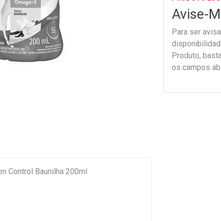
Avise-M
Para ser avis
disponibilida
Produto, bast
os campos ab
n Control Baunilha 200ml