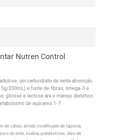
tar Nutren Control
ltulose, um carboidrato de lenta absorção
(15g/200mL) e fonte de fibras, ômega-3 e
e, glicose e lactose ara o manejo dietético
tabolismo de açúcares.1-7
to de cálcio, amido modificado de tapioca,
oro do leite, inulina, polidextrose, óleo de