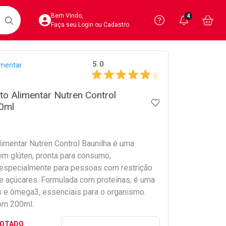
Acesse sua Conta
Precisa de 
Notific
Aces
Bem Vindo,
4
Você po
notifica
Vo
it
BUSCAR
Ver Recursos 
Faça seu Login ou Cadastro
crumb
5.0
imentar
Atendimento ao 
2
Central de Ajud
o Alimentar Nutren Control
ADICIONAR AOS 
00ml
Televendas
4020-4404
imentar Nutren Control Baunilha é uma
em glúten, pronta para consumo,
especialmente para pessoas com restrição
 açúcares. Formulada com proteínas, é uma
as e ômega3, essenciais para o organismo.
om 200ml.
Preencher nome e email para s
GOTADO