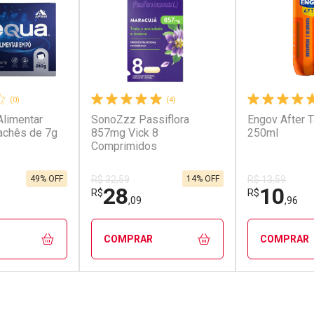
(0)
(4)
limentar
SonoZzz Passiflora
Engov After T
achês de 7g
857mg Vick 8
250ml
Comprimidos
49% OFF
14% OFF
R$ 32,59
R$ 13,59
28
10
R$
R$
,09
,96
COMPRAR
COMPRAR
FECHAR
FECHAR
FECHAR
FECHAR