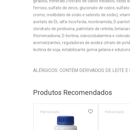
girassol, minerais (fosfato de cálcio tribásico, óxido
ferroso, sulfato de zinco, gluconato de cobre, sulfat
cromo, molibdato de sódio e selenito de sódio), vitami
acetato de DL-alfa-tocoferila, nicotinamida, D-pantote
cloridrato de piridoxina, palmitato de retinila, betacar
fitomenadiona, D-biotina, cianocobalamina e colecalcife
aromatizantes, reguladores de acidez citrato de potá
lecitina de soja, estabilizante goma gelana e edulco
ALÉRGICOS: CONTÉM DERIVADOS DE LEITE E
Produtos Recomendados
ADICIONAR AOS 
Patrocinado
Patrocinado