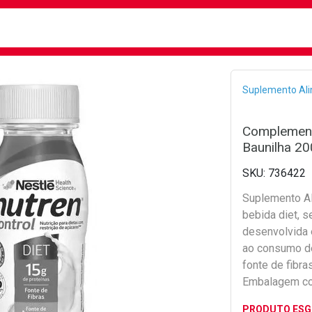
busca
isa?
Bread
Suplemento Al
Complement
Baunilha 2
736422
Suplemento Al
bebida diet, s
desenvolvida 
ao consumo de
fonte de fibr
Embalagem c
PRODUTO ES