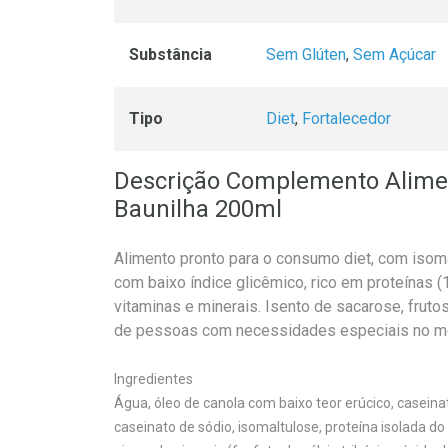
Substância
Sem Glúten
,
Sem Açúcar
Tipo
Diet
,
Fortalecedor
Descrição Complemento Alimen
Baunilha 200ml
Alimento pronto para o consumo diet, com isoma
com baixo índice glicêmico, rico em proteínas 
vitaminas e minerais. Isento de sacarose, frutos
de pessoas com necessidades especiais no me
Ingredientes
Água, óleo de canola com baixo teor erúcico, caseina
caseinato de sódio, isomaltulose, proteína isolada do s