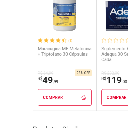
(5)
Maracugina ME Melatonina
Suplemento A
+ Triptofano 30 Cápsulas
Adequa 30 S
Cada
23% OFF
R$ 64,99
R$ 232,00
49
119
R$
R$
,99
,00
COMPRAR
COMPRAR
FECHAR
FECHAR