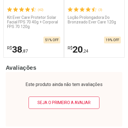
(42)
(3)
Kit Ever Care Protetor Solar
Loção Prolongadora Do
Facial FPS 70 40g + Corporal
Bronzeado Ever Care 120g
FPS 70 120g
51% OFF
19% OFF
38
20
R$
R$
,87
,24
FECHAR
F
FECHAR
F
Avaliações
Laboratório
Laboratório
Por Menos
Por Menos
Este produto ainda não tem avaliações
SEJA O PRIMEIRO A AVALIAR