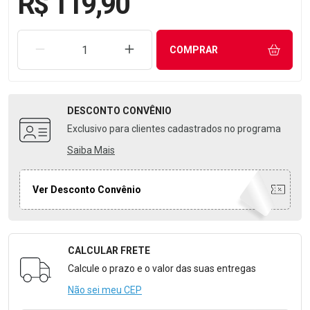
R$ 119,90
REMOVER UMA UNIDADE
AUMENTAR UMA UNIDADE
COMPRAR
DESCONTO
CONVÊNIO
Exclusivo para clientes cadastrados no programa
Saiba Mais
Ver Desconto Convênio
CALCULAR FRETE
Formulário para Calcular o Frete
Calcule o prazo e o valor das suas entregas
Não sei meu CEP