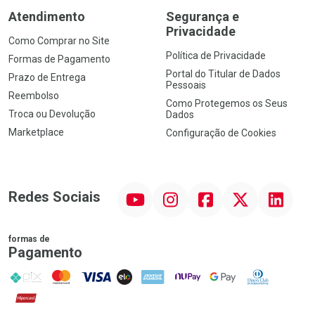
Atendimento
Segurança e
Privacidade
Como Comprar no Site
Política de Privacidade
Formas de Pagamento
Portal do Titular de Dados
Prazo de Entrega
Pessoais
Reembolso
Como Protegemos os Seus
Troca ou Devolução
Dados
Marketplace
Configuração de Cookies
YouTube
Instagram
Facebook
Twitter
Linkedin
Redes Sociais
formas de
Pagamento
PIX
MasterCard
VISA
ELO
AMEX
NuPay
Google Pay
Diners Club
Hipercard