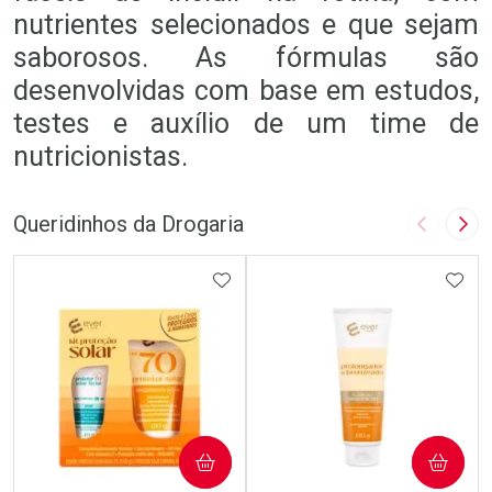
nutrientes selecionados e que sejam
saborosos. As fórmulas são
desenvolvidas com base em estudos,
testes e auxílio de um time de
nutricionistas.
Queridinhos da Drogaria
Imagem A
Pró
ADICIONAR AOS FAVORITOS
ADIC
COMPRAR
COMPRAR