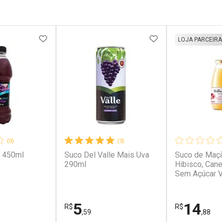
FAVORITOS
ADICIONAR AOS FAVORITOS
ADICIONAR AOS 
LOJA PARCEIRA
(0)
(3)
a 450ml
Suco Del Valle Mais Uva
Suco de Maç
290ml
Hibisco, Cane
Sem Açúcar Vi
300ml
5
14
R$
R$
,59
,88