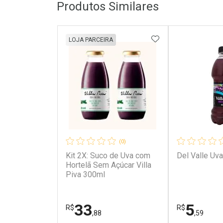
Produtos Similares
ADICIONAR AOS 
LOJA PARCEIRA
(0)
Kit 2X: Suco de Uva com
Del Valle Uv
Hortelã Sem Açúcar Villa
Piva 300ml
33
5
R$
R$
,88
,59