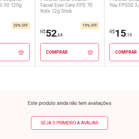
S 30 120g
Facial Ever Care FPS 70
You FPS30 3
Kids 12g Stick
em Desconto
Comprar sem Desconto
Comprar s
em Desconto
Comprar sem Desconto
Comprar s
/cada
Por R$ 5,59/cada
Por R$ 14,8
/cada
Por R$ 5,59/cada
Por R$ 14,8
20% OFF
19% OFF
52
15
R$
R$
,64
,19
COMPRAR
COMPRAR
FECHAR
FECHAR
FECHAR
FECHAR
rio
Laboratório
Laborató
os
Por Menos
Por Men
Este produto ainda não tem avaliações
SEJA O PRIMEIRO A AVALIAR