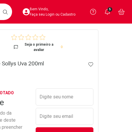
Acesse sua Conta
Precisa de 
Notific
Aces
Bem Vindo,
5
Você po
notifica
Vo
it
BUSCAR
Ver Recursos 
Faça seu Login ou Cadastro
crumb
Atendimento ao 
Seja o primeiro a
0
avaliar
Central de Ajud
 Sollys Uva 200ml
ADICIONAR AOS 
Televendas
4020-4404
Preencher nome e email para s
GOTADO
Digite seu nome
e
ado da
Digite seu email
de deste
a preencher