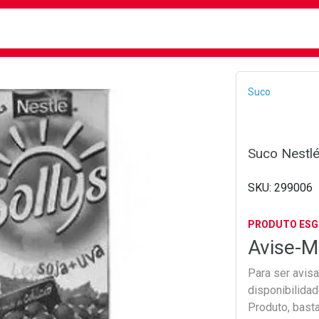
busca
isa?
Bread
Suco
Suco Nestlé
299006
PRODUTO ES
Avise-M
Para ser avis
disponibilida
Produto, bast