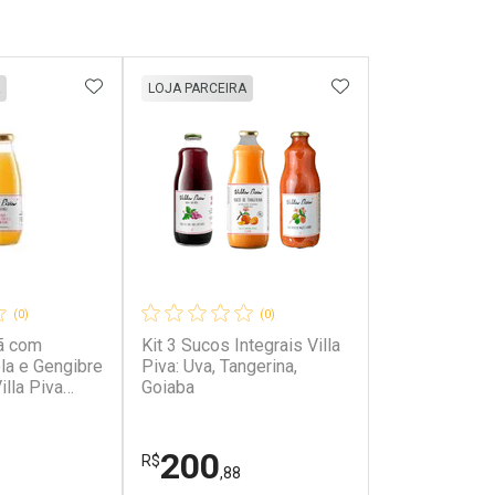
FAVORITOS
ADICIONAR AOS FAVORITOS
ADICIONAR AOS 
LOJA PARCEIRA
(0)
(0)
ã com
Kit 3 Sucos Integrais Villa
la e Gengibre
Piva: Uva, Tangerina,
lla Piva
Goiaba
200
R$
,88