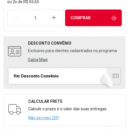
ou
2
x
de
R$ 65,65
REMOVER UMA UNIDADE
AUMENTAR UMA UNIDADE
COMPRAR
DESCONTO
CONVÊNIO
Exclusivo para clientes cadastrados no programa
Saiba Mais
Ver Desconto Convênio
CALCULAR FRETE
Formulário para Calcular o Frete
Calcule o prazo e o valor das suas entregas
Não sei meu CEP