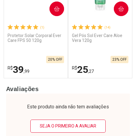
COMPRAR
COMPRAR
(1)
(14)
Protetor Solar Corporal Ever
Gel Pós Sol Ever Care Aloe
Care FPS 50 120g
Vera 120g
20% OFF
23% OFF
39
25
R$
R$
,99
,27
FECHAR
F
FECHAR
F
Avaliações
Laboratório
Laboratório
Por Menos
Por Menos
Este produto ainda não tem avaliações
SEJA O PRIMEIRO A AVALIAR