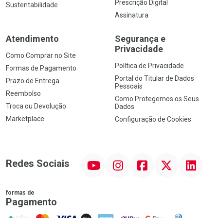
Prescrição Digital
Sustentabilidade
Assinatura
Atendimento
Segurança e
Privacidade
Como Comprar no Site
Política de Privacidade
Formas de Pagamento
Portal do Titular de Dados
Prazo de Entrega
Pessoais
Reembolso
Como Protegemos os Seus
Troca ou Devolução
Dados
Marketplace
Configuração de Cookies
YouTube
Instagram
Facebook
Twitter
Linkedin
Redes Sociais
formas de
Pagamento
PIX
MasterCard
VISA
ELO
AMEX
NuPay
Google Pay
Diners Club