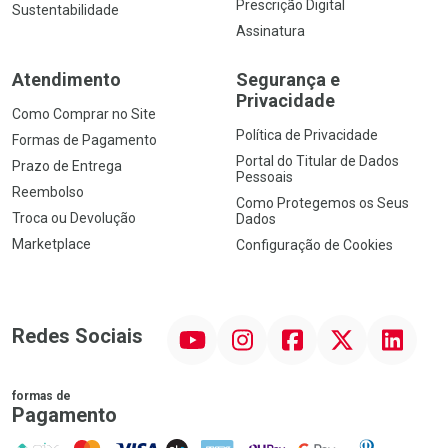
Prescrição Digital
Sustentabilidade
Assinatura
Atendimento
Segurança e
Privacidade
Como Comprar no Site
Política de Privacidade
Formas de Pagamento
Portal do Titular de Dados
Prazo de Entrega
Pessoais
Reembolso
Como Protegemos os Seus
Troca ou Devolução
Dados
Marketplace
Configuração de Cookies
YouTube
Instagram
Facebook
Twitter
Linkedin
Redes Sociais
formas de
Pagamento
PIX
MasterCard
VISA
ELO
AMEX
NuPay
Google Pay
Diners Club