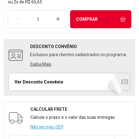
ou
2
x
de
R$ 65,65
REMOVER UMA UNIDADE
AUMENTAR UMA UNIDADE
COMPRAR
DESCONTO
CONVÊNIO
Exclusivo para clientes cadastrados no programa
Saiba Mais
Ver Desconto Convênio
CALCULAR FRETE
Formulário para Calcular o Frete
Calcule o prazo e o valor das suas entregas
Não sei meu CEP