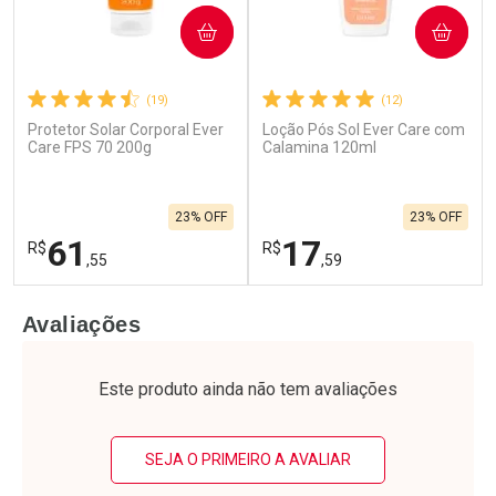
COMPRAR
COMPRAR
(19)
(12)
Protetor Solar Corporal Ever
Loção Pós Sol Ever Care com
Care FPS 70 200g
Calamina 120ml
23% OFF
23% OFF
61
17
R$
R$
,55
,59
FECHAR
F
FECHAR
F
Avaliações
Laboratório
Laboratório
Por Menos
Por Menos
Este produto ainda não tem avaliações
SEJA O PRIMEIRO A AVALIAR