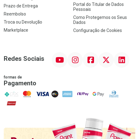
Portal do Titular de Dados
Prazo de Entrega
Pessoais
Reembolso
Como Protegemos os Seus
Troca ou Devolução
Dados
Marketplace
Configuração de Cookies
YouTube
Instagram
Facebook
Twitter
Linkedin
Redes Sociais
formas de
Pagamento
PIX
MasterCard
VISA
ELO
AMEX
NuPay
Google Pay
Diners Club
Hipercard
Promoção em Destaque