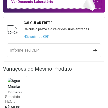
Ver Desconto Laboratório
CALCULAR FRETE
Formulário para Calcular o Frete
Calcule o prazo e o valor das suas entregas
Não sei meu CEP
Informe seu CEP
CALCULA
Variações do Mesmo Produto
Sensibio
H2O
Victoria
R$ 69,00