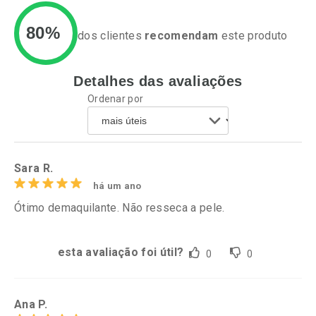
80%
dos clientes
recomendam
este produto
Detalhes das avaliações
Ativar Desconto
Ativar Desconto
Ordenar por
Comprar sem Desconto
Comprar sem Desconto
Por R$ 39,99/cada
Por R$ 52,64/cada
Comprar sem Desconto
Comprar sem Desconto
Por R$ 39,99/cada
Por R$ 52,64/cada
Sara R.
há um ano
Ótimo demaquilante. Não resseca a pele.
esta avaliação foi útil?
0
0
Ana P.