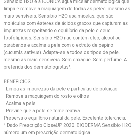
Sensibio H2O é a ICÔNICA água micelar dermatológica que
limpa e remove a maquiagem de todas as peles, mesmo as
mais sensíveis. Sensibio H2O usa micelas, que são
moléculas com ésteres de ácidos graxos que capturam as
impurezas respeitando o equilíbrio da pele e seus
fosfolipídios. Sensibio H2O não contém óleo, álcool ou
parabenos e acalma a pele com o extrato de pepino
(cucumis sativus). Adapta-se a todos os tipos de pele,
mesmo as mais sensíveis. Sem enxágue. Sem perfume. A
preferida dos dermatologistas¹.
BENEFÍCIOS:
. Limpa as impurezas da pele e partículas de poluição
. Remove a maquiagem do rosto e olhos
. Acalma a pele
. Previne que a pele se torne reativa
Preserva o equilíbrio natural da pele. Excelente tolerância.
¹ Dado Prescrição CloseUP 2020. BIODERMA Sensibio H2O
número um em prescrição dermatológica.