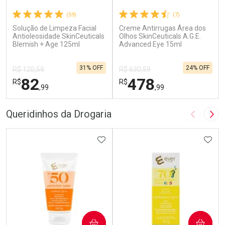
(59)
(7)
Solução de Limpeza Facial
Creme Antirrugas Área dos
Antioleosidade SkinCeuticals
Olhos SkinCeuticals A.G.E.
Blemish + Age 125ml
Advanced Eye 15ml
31% OFF
24% OFF
R$ 120,59
R$ 630,59
82
478
R$
R$
,99
,99
FECHAR
F
FECHAR
F
Queridinhos da Drogaria
Imagem A
Pró
Dermaclub
Dermaclub
Por Menos
ADICIONAR AOS FAVORITOS
Por Menos
ADIC
COMPRAR
COMPRAR