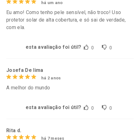
há um ano
Eu amo! Como tenho pele sensível, não troco! Uso
protetor solar de alta cobertura, e só sai de verdade,
com ela.
esta avaliação foi útil?
0
0
Josefa De lima
há 2 anos
A melhor do mundo
esta avaliação foi útil?
0
0
Rita d.
há 7 meses