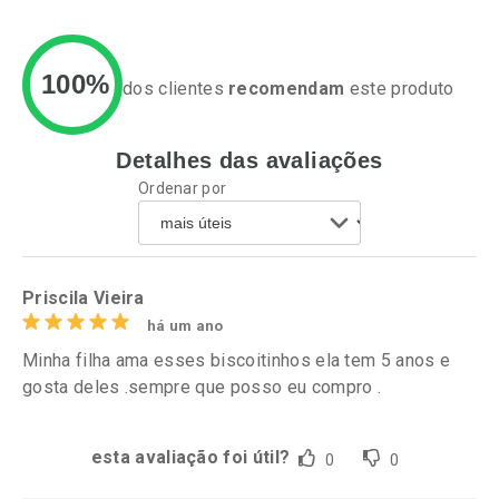
100%
dos clientes
recomendam
este produto
Detalhes das avaliações
Ativar Desconto
Ativar Desconto
Ordenar por
Comprar sem Desconto
Comprar sem Desconto
Por R$ 30,61/cada
Por R$ 34,39/cada
Comprar sem Desconto
Comprar sem Desconto
Por R$ 30,61/cada
Por R$ 34,39/cada
Priscila Vieira
há um ano
Minha filha ama esses biscoitinhos ela tem 5 anos e
gosta deles .sempre que posso eu compro .
esta avaliação foi útil?
0
0