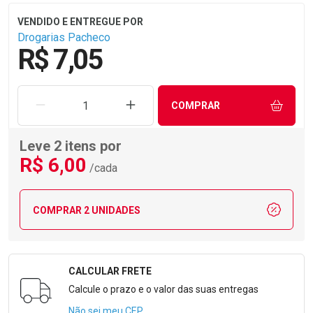
Drogarias Pacheco
R$ 7,05
REMOVER UMA UNIDADE
AUMENTAR UMA UNIDADE
COMPRAR
Leve 2 itens por
R$
6
,00
/cada
COMPRAR 2 UNIDADES
CALCULAR FRETE
Formulário para Calcular o Frete
Calcule o prazo e o valor das suas entregas
Não sei meu CEP