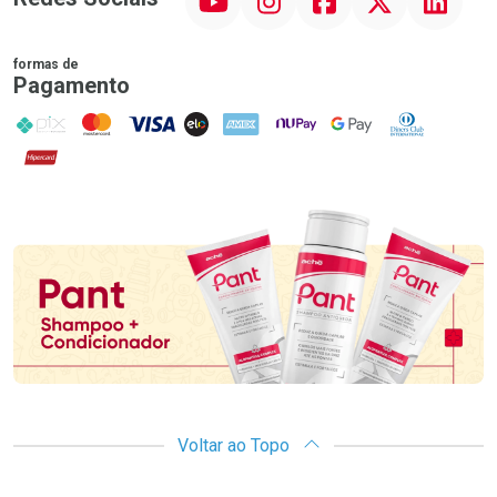
formas de
Pagamento
PIX
MasterCard
VISA
ELO
AMEX
NuPay
Google Pay
Diners Club
Hipercard
Promoção em Destaque
Voltar ao Topo