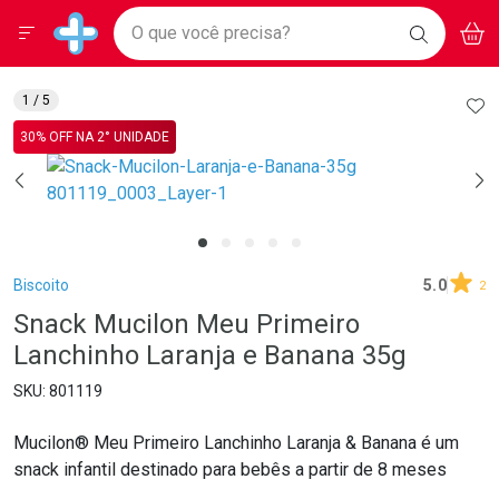
Drogarias Pacheco
Menu
Aces
Ir direto para a home
O que você precisa?
BAIXE
V
i
Baixe nosso APP e aproveite Ofertas Exclusivas!
BUSCAR
O APP
Navegue pela página
Ir direto para o conteúdo
Faça a sua busca
Ir direto para a busca
Ir direto para a conta
AD
1
/ 5
Ir direto para a ajuda
30% OFF NA 2° UNIDADE
Ir direto para a notificações
Ir direto para o carrinho
Ir direto para o menu
Breadcrumb
Biscoito
5.0
2
Snack Mucilon Meu Primeiro
Lanchinho Laranja e Banana 35g
801119
Mucilon® Meu Primeiro Lanchinho Laranja & Banana é um
snack infantil destinado para bebês a partir de 8 meses