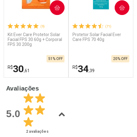
COMPRAR
COMPRAR
(9)
(71)
Kit Ever Care Protetor Solar
Protetor Solar Facial Ever
Facial FPS 30 60g + Corporal
Care FPS 70 40g
FPS 30 200g
51% OFF
20% OFF
30
34
R$
R$
,61
,39
FECHAR
F
FECHAR
F
Avaliações
Laboratório
Laboratório
Por Menos
Por Menos
5.0
2
avaliações