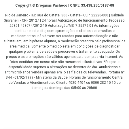
Copyright
Copyright © Drogarias Pacheco | CNPJ: 33.438.250/0187-08
Rio de Janeiro - RJ: Rua do Catete, 300 - Catete - CEP: 22220-000 | Gabriele
Giovanelli - CRF 28127 | 24 horas| Autorização de funcionamento: Processo:
25351.493074/2012-10 Autorização/MS: 7.25279.0 | As informações
contidas neste site, como promoções e ofertas de remédios e
medicamentos, não devem ser usadas para automedicação e não
substituem, em hipótese alguma, a medicação prescrita pelo profissional da
área médica. Somente o médico está em condições de diagnosticar
qualquer problema de saúde e prescrever o tratamento adequado. Os
preços e as promoções são válidos apenas para compras via internet. As
fotos contidas em nosso site são meramente ilustrativas. *Preços e
disponibilidade sujeitos a alterações no decorrer do dia. Antibióticos e
antimicrobianos vendas apenas em lojas físicas ou televendas. Portaria nº
344 - 01/02/1999 - Ministério da Saúde. Horário de funcionamento Central
de Vendas e Atendimento ao Cliente 4020 4404 ou 0800 282 10 10 de
domingo a domingo das 08h00 às 20h00.
LGPD Aceite os Cookies