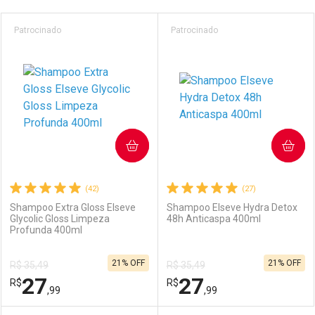
Prateleira
Patrocinado
Patrocinado
COMPRAR
COMPRAR
(42)
(27)
Shampoo Extra Gloss Elseve
Shampoo Elseve Hydra Detox
Glycolic Gloss Limpeza
48h Anticaspa 400ml
Profunda 400ml
21% OFF
21% OFF
R$ 35,49
R$ 35,49
27
27
R$
R$
,99
,99