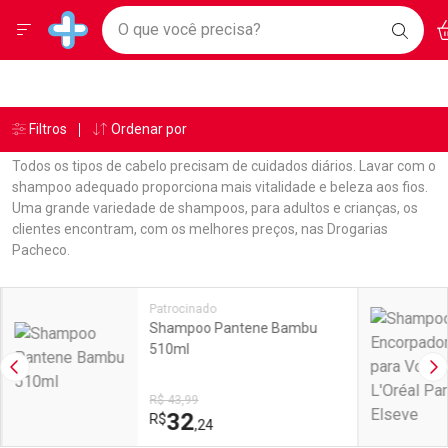
Drogarias Pacheco
Menu
Ac
Ir direto para a home
O que você precisa?
BAIXE
Baixe nosso APP e aproveite Ofertas Exclusivas!
BUSC
O AP
Navegue pela página
Ir direto para o conteúdo
Faça a sua busca
Ir direto para a busca
Ir direto para a conta
Ir direto para a ajuda
Âncoras
Breadcrumb
Filtros
Ordenar por
Drogarias Pacheco
Shampoo
Ever Baby
Ir direto para a notificações
Ir direto para o carrinho
Todos os tipos de cabelo precisam de cuidados diários. Lavar com o
Ir direto para o menu
shampoo adequado proporciona mais vitalidade e beleza aos fios.
Uma grande variedade de shampoos, para adultos e crianças, os
clientes encontram, com os melhores preços, nas Drogarias
Pacheco.
Linkagens Internas em Destaque
Promoções em Destaque
Patrocinado
Shampoo Pantene Bambu
510ml
Imagem Anterior
Pr
R$ 43,99
32
R$
,24