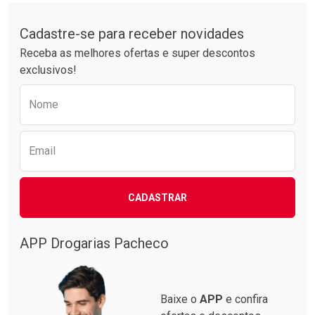
Tudo sobre a Drogarias Pacheco
Cadastre-se para receber novidades
Receba as melhores ofertas e super descontos
exclusivos!
Preencha o formulário abaixo para receber 
Ativar Desconto
Ativar Desconto
Nome
Comprar sem Desconto
Comprar sem Desconto
Comprar sem Desconto
Comprar sem Desconto
Por R$ 32,24/cada
Por R$ 23,99/cada
Por R$ 32,24/cada
Por R$ 23,99/cada
Email
CADASTRAR
APP Drogarias Pacheco
Baixe o
APP
e confira