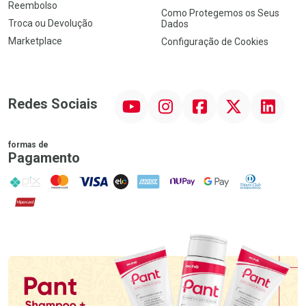
Reembolso
Como Protegemos os Seus
Troca ou Devolução
Dados
Marketplace
Configuração de Cookies
YouTube
Instagram
Facebook
Twitter
Linkedin
Redes Sociais
formas de
Pagamento
PIX
MasterCard
VISA
ELO
AMEX
NuPay
Google Pay
Diners Club
Hipercard
Promoção em Destaque