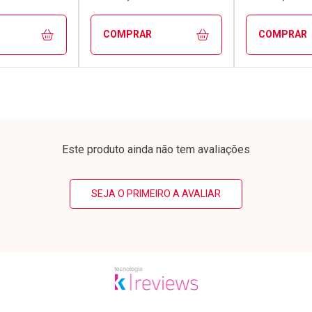
COMPRAR
COMPRAR
FECHAR
FECHAR
FECHAR
FECHAR
rio
Laboratório
Laborató
os
Por Menos
Por Men
Este produto ainda não tem avaliações
SEJA O PRIMEIRO A AVALIAR