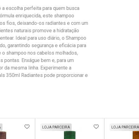
 a escolha perfeita para quem busca
fórmula enriquecida, este shampoo
os fios, deixando-os radiantes e com um
dientes naturais promove a hidratação
ntear. Ideal para uso diário, o Shampoo
o, garantindo segurança e eficácia para
ue o shampoo nos cabelos molhados,
s pontas. Enxágue bem e, para um
or da mesma linha. Experimente a
ls 350ml Radiantes pode proporcionar e
FAVORITOS
ADICIONAR AOS FAVORITOS
ADICIONAR AOS 
A
LOJA PARCEIRA
LOJA PARCEIRA