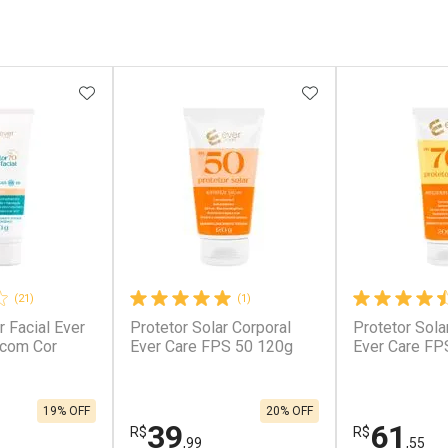
rio
Laboratório
Laborató
os
Por Menos
Por Men
FAVORITOS
ADICIONAR AOS FAVORITOS
ADICIONAR AOS 
(21)
(1)
r Facial Ever
Protetor Solar Corporal
Protetor Sola
conto
Ativar Desconto
Ativar Desc
 com Cor
Ever Care FPS 50 120g
Ever Care FP
em Desconto
Comprar sem Desconto
Comprar s
em Desconto
Comprar sem Desconto
Comprar s
1/cada
Por R$ 50,91/cada
Por R$ 53,5
1/cada
Por R$ 50,91/cada
Por R$ 53,5
19% OFF
20% OFF
39
61
R$
R$
,99
,55