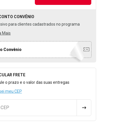
CONTO
CONVÊNIO
usivo para clientes cadastrados no programa
a Mais
o Convênio
CULAR FRETE
o para Calcular o Frete
ule o prazo e o valor das suas entregas
sei meu CEP
u CEP
CALCULAR FRETE