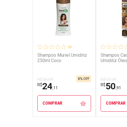
(0)
Shampoo Muriel Umidiliz
Shampoo Cac
250ml Coco
Umidiliz Óle
8% OFF
R$ 26,09
R$ 55,09
24
50
R$
R$
,11
,91
COMPRAR
COMPRAR
FECHAR
FECHAR