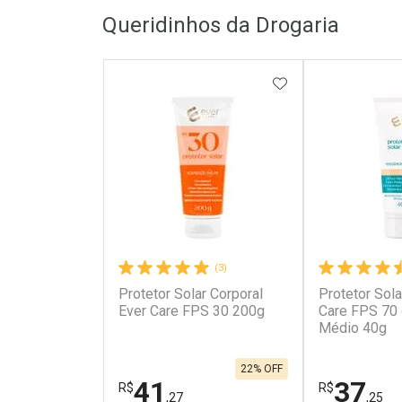
Queridinhos da Drogaria
Laboratório
Laborató
Por Menos
Por Men
ADICIONAR AOS 
(3)
Protetor Solar Corporal
Protetor Sola
Ativar Desconto
Ativar Des
Ever Care FPS 30 200g
Care FPS 70
Médio 40g
Comprar sem Desconto
Comprar s
Comprar sem Desconto
Comprar s
Por R$ 24,11/cada
Por R$ 50,9
Por R$ 24,11/cada
Por R$ 50,9
22% OFF
41
37
R$
R$
,27
,25