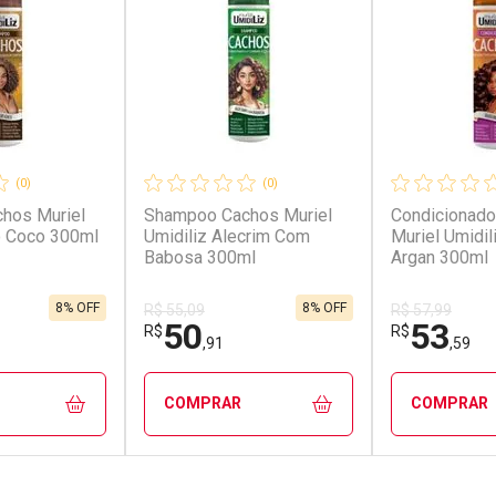
(0)
(0)
hos Muriel
Shampoo Cachos Muriel
Condicionado
o Coco 300ml
Umidiliz Alecrim Com
Muriel Umidil
Babosa 300ml
Argan 300ml
8% OFF
8% OFF
R$ 55,09
R$ 57,99
50
53
R$
R$
,91
,59
COMPRAR
COMPRAR
FECHAR
FECHAR
FECHAR
FECHAR