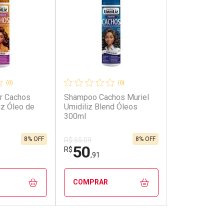
(0)
(0)
r Cachos
Shampoo Cachos Muriel
iz Óleo de
Umidiliz Blend Óleos
300ml
8% OFF
8% OFF
R$ 55,09
50
R$
,91
COMPRAR
FECHAR
FECHAR
FECHAR
FECHAR