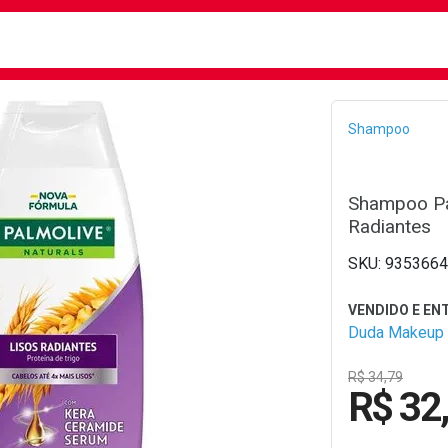
busca
isa?
Bread
Shampoo
Shampoo Pa
Radiantes
9353664
Duda Makeup
R$ 34,79
R$ 32