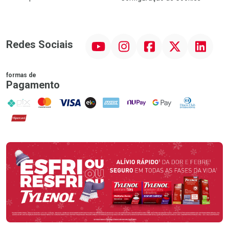
YouTube
Instagram
Facebook
Twitter
Linkedin
Redes Sociais
formas de
Pagamento
PIX
MasterCard
VISA
ELO
AMEX
NuPay
Google Pay
Diners Club
Hipercard
Promoção em Destaque