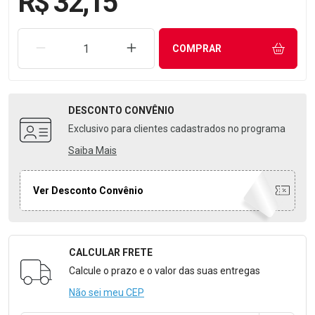
R$ 32,15
REMOVER UMA UNIDADE
AUMENTAR UMA UNIDADE
COMPRAR
DESCONTO
CONVÊNIO
Exclusivo para clientes cadastrados no programa
Saiba Mais
Ver Desconto Convênio
CALCULAR FRETE
Formulário para Calcular o Frete
Calcule o prazo e o valor das suas entregas
Não sei meu CEP