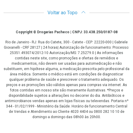
Voltar ao Topo
Copyright
Copyright © Drogarias Pacheco | CNPJ: 33.438.250/0187-08
Rio de Janeiro - RJ: Rua do Catete, 300 - Catete - CEP: 22220-000 | Gabriele
Giovanelli - CRF 28127 | 24 horas| Autorização de funcionamento: Processo:
25351.493074/2012-10 Autorização/MS: 7.25279.0 | As informações
contidas neste site, como promoções e ofertas de remédios e
medicamentos, não devem ser usadas para automedicação e não
substituem, em hipótese alguma, a medicação prescrita pelo profissional da
área médica. Somente o médico está em condições de diagnosticar
qualquer problema de saúde e prescrever o tratamento adequado. Os
preços e as promoções são válidos apenas para compras via internet. As
fotos contidas em nosso site são meramente ilustrativas. *Preços e
disponibilidade sujeitos a alterações no decorrer do dia. Antibióticos e
antimicrobianos vendas apenas em lojas físicas ou televendas. Portaria nº
344 - 01/02/1999 - Ministério da Saúde. Horário de funcionamento Central
de Vendas e Atendimento ao Cliente 4020 4404 ou 0800 282 10 10 de
domingo a domingo das 08h00 às 20h00.
LGPD Aceite os Cookies