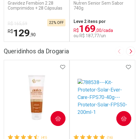
Gravidez Femibion 2 28
Nutren Senior Sem Sabor
Comprimidos + 28 Cápsulas
740g
Leve 2 itens por
22% OFF
R$ 165,59
169
129
R$
,00/cada
R$
,90
ou R$ 187,77/un
FECHAR
F
FECHAR
F
Queridinhos da Drogaria
Imagem A
Pró
Laboratório
Laboratório
Por Menos
ADICIONAR AOS FAVORITOS
Por Menos
ADIC
COMPRAR
COMPRAR
(41)
(16)