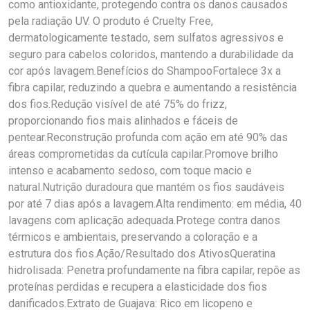
como antioxidante, protegendo contra os danos causados
pela radiação UV. O produto é Cruelty Free,
dermatologicamente testado, sem sulfatos agressivos e
seguro para cabelos coloridos, mantendo a durabilidade da
cor após lavagem.Benefícios do ShampooFortalece 3x a
fibra capilar, reduzindo a quebra e aumentando a resistência
dos fios.Redução visível de até 75% do frizz,
proporcionando fios mais alinhados e fáceis de
pentear.Reconstrução profunda com ação em até 90% das
áreas comprometidas da cutícula capilar.Promove brilho
intenso e acabamento sedoso, com toque macio e
natural.Nutrição duradoura que mantém os fios saudáveis
por até 7 dias após a lavagem.Alta rendimento: em média, 40
lavagens com aplicação adequada.Protege contra danos
térmicos e ambientais, preservando a coloração e a
estrutura dos fios.Ação/Resultado dos AtivosQueratina
hidrolisada: Penetra profundamente na fibra capilar, repõe as
proteínas perdidas e recupera a elasticidade dos fios
danificados.Extrato de Guajava: Rico em licopeno e