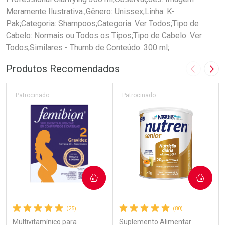
Meramente Ilustrativa.;Gênero: Unissex;Linha: K-
Pak;Categoria: Shampoos;Categoria: Ver Todos;Tipo de
Cabelo: Normais ou Todos os Tipos;Tipo de Cabelo: Ver
Todos;Similares - Thumb de Conteúdo: 300 ml;
Produtos Recomendados
Imagem A
Pró
Patrocinado
Patrocinado
COMPRAR
COMPRAR
(25)
(80)
Multivitamínico para
Suplemento Alimentar