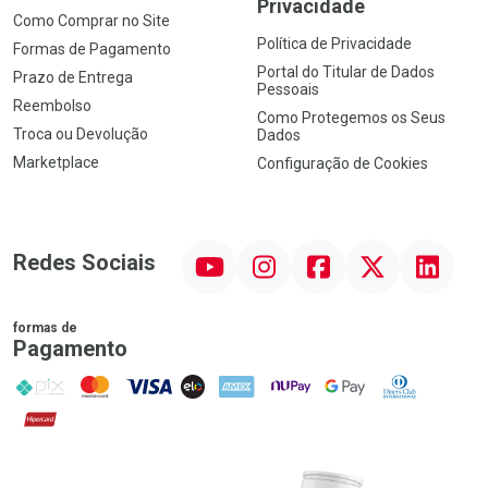
Privacidade
Como Comprar no Site
Política de Privacidade
Formas de Pagamento
Portal do Titular de Dados
Prazo de Entrega
Pessoais
Reembolso
Como Protegemos os Seus
Troca ou Devolução
Dados
Marketplace
Configuração de Cookies
YouTube
Instagram
Facebook
Twitter
Linkedin
Redes Sociais
formas de
Pagamento
PIX
MasterCard
VISA
ELO
AMEX
NuPay
Google Pay
Diners Club
Hipercard
Promoção em Destaque