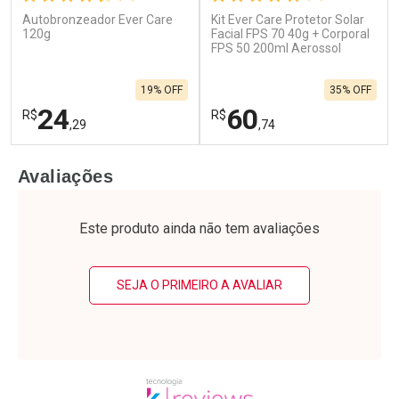
Autobronzeador Ever Care
Kit Ever Care Protetor Solar
Ativar Desconto
Ativar Desconto
120g
Facial FPS 70 40g + Corporal
Comprar sem Desconto
FPS 50 200ml Aerossol
Comprar sem Desconto
Por R$ 129,90/cada
Por R$ 187,77/cada
Comprar sem Desconto
Comprar sem Desconto
19% OFF
35% OFF
Por R$ 129,90/cada
Por R$ 187,77/cada
24
60
R$
R$
,29
,74
FECHAR
F
FECHAR
F
Avaliações
Laboratório
Laboratório
Por Menos
Por Menos
Este produto ainda não tem avaliações
SEJA O PRIMEIRO A AVALIAR