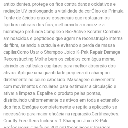
antioxidantes, protege os fios contra danos oxidativos e
radiação UV, prolongando a vitalidade da cor.Óleo de Prímula:
Fonte de ácidos graxos essenciais que restauram os
lipídios naturais dos fios, melhorando a maciez e a
hidratação profunda.Complexo Bio-Active Keratin: Combina
aminoácidos e peptídeos que agem na reconstrução interna
da fibra, selando a cutícula e evitando a perda de massa
capilar.Como Usar o Shampoo Joico K-Pak Repair Damage
Reconstructing Molhe bem os cabelos com água morna,
abrindo as cutículas capilares para melhor absorção dos
ativos. Aplique uma quantidade pequena do shampoo
diretamente no couro cabeludo. Massageie suavemente
com movimentos circulares para estimular a circulação e
ativar a limpeza. Espalhe o produto pelas pontas,
distribuindo uniformemente os ativos em toda a extensão
dos fios. Enxágue completamente e repita a aplicação se
necessário para maior eficácia na reparação.Certificações:
Cruelty Free;Itens Inclusos: 1 Shampoo Joico K-Pak
Professional Clarifying 300 ml;Observações: Imagem