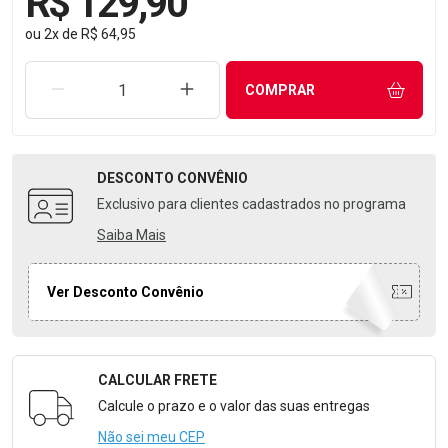
R$ 129,90
ou
2
x
de
R$ 64,95
REMOVER UMA UNIDADE
AUMENTAR UMA UNIDADE
COMPRAR
DESCONTO
CONVÊNIO
Exclusivo para clientes cadastrados no programa
Saiba Mais
Ver Desconto Convênio
CALCULAR FRETE
Formulário para Calcular o Frete
Calcule o prazo e o valor das suas entregas
Não sei meu CEP