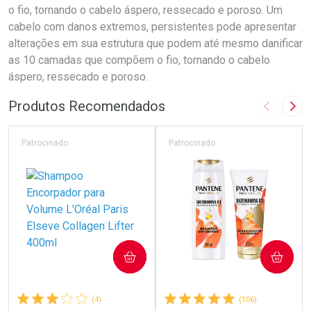
o fio, tornando o cabelo áspero, ressecado e poroso. Um
cabelo com danos extremos, persistentes pode apresentar
alterações em sua estrutura que podem até mesmo danificar
as 10 camadas que compõem o fio, tornando o cabelo
áspero, ressecado e poroso.
Produtos Recomendados
Imagem A
Pró
Patrocinado
Patrocinado
COMPRAR
COMPRAR
(4)
(106)