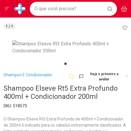
Drogarias Pacheco
Menu
Aces
Ir direto para a home
O que você precisa?
BAIXE
V
i
Baixe nosso APP e aproveite Ofertas Exclusivas!
BUSCAR
O APP
Navegue pela página
Ir direto para o conteúdo
Faça a sua busca
Ir direto para a busca
Ir direto para a conta
AD
1
/ 1
Ir direto para a ajuda
Ir direto para a notificações
Ir direto para o carrinho
Ir direto para o menu
Breadcrumb
Seja o primeiro a
Shampoo E Condicionador
0
avaliar
Shampoo Elseve Rt5 Extra Profundo
400ml + Condicionador 200ml
518573
O Shampoo Elseve Rt5 Extra Profundo de 400ml + Condicionador
de 200ml é indicado para os cabelos extremamente danificados. A