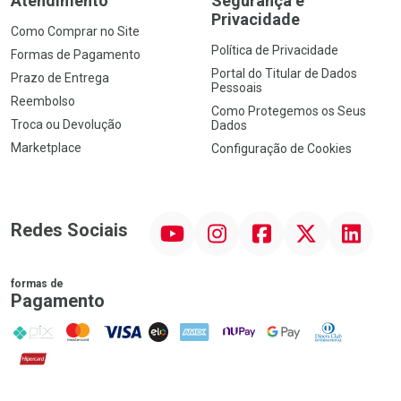
Atendimento
Segurança e
Privacidade
Como Comprar no Site
Política de Privacidade
Formas de Pagamento
Portal do Titular de Dados
Prazo de Entrega
Pessoais
Reembolso
Como Protegemos os Seus
Troca ou Devolução
Dados
Marketplace
Configuração de Cookies
YouTube
Instagram
Facebook
Twitter
Linkedin
Redes Sociais
formas de
Pagamento
PIX
MasterCard
VISA
ELO
AMEX
NuPay
Google Pay
Diners Club
Hipercard