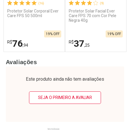
(16)
(9)
Protetor Solar Corporal Ever
Protetor Solar Facial Ever
Ativar Desconto
Ativar Desconto
Care FPS 50 500ml
Care FPS 70 com Cor Pele
Comprar sem Desconto
Negra 40g
Comprar sem Desconto
Por R$ 27,99/cada
Por R$ 31,75/cada
Comprar sem Desconto
Comprar sem Desconto
19% OFF
19% OFF
Por R$ 27,99/cada
Por R$ 31,75/cada
76
37
R$
R$
,94
,25
FECHAR
F
FECHAR
F
Avaliações
Laboratório
Laboratório
Por Menos
Por Menos
Este produto ainda não tem avaliações
SEJA O PRIMEIRO A AVALIAR