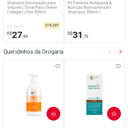
Shampoo Encorpador para
Kit Pantene Antiqueda &
Volume L'Oréal Paris Elseve
Nutrição Biotinamina B3
Collagen Lifter 400ml
Shampoo 300ml +
Condicionador 150ml
21% OFF
R$ 35,49
27
31
R$
R$
,99
,75
FECHAR
F
FECHAR
F
Queridinhos da Drogaria
Imagem A
Pró
Laboratório
Laboratório
Por Menos
ADICIONAR AOS FAVORITOS
Por Menos
ADIC
COMPRAR
COMPRAR