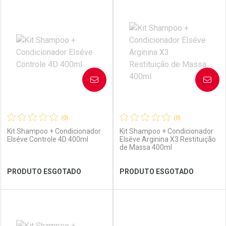
FECHAR
FECHAR
FEC
FEC
Laboratório
Por Menos
Laboratório
Por Menos
AVISE-ME
AVISE-ME
(0)
(0)
Kit Shampoo + Condicionador
Kit Shampoo + Condicionador
Elséve Controle 4D 400ml
Elséve Arginina X3 Restituição
de Massa 400ml
Ver Desconto Convênio
Ver Desconto Convênio
PRODUTO ESGOTADO
PRODUTO ESGOTADO
FECHAR
FECHAR
FEC
FEC