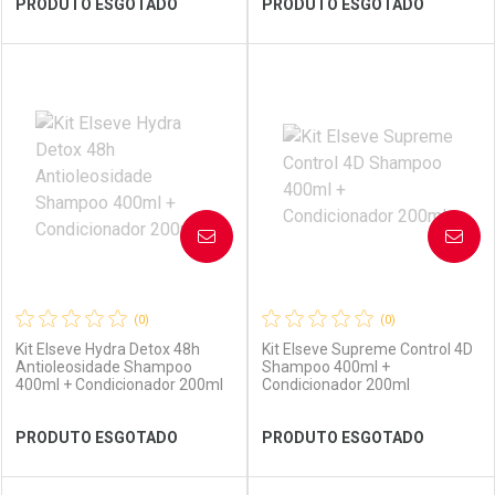
PRODUTO ESGOTADO
PRODUTO ESGOTADO
FECHAR
FECHAR
FEC
FEC
Laboratório
Por Menos
Laboratório
Por Menos
AVISE-ME
AVISE-ME
(0)
(0)
Kit Elseve Hydra Detox 48h
Kit Elseve Supreme Control 4D
Antioleosidade Shampoo
Shampoo 400ml +
400ml + Condicionador 200ml
Condicionador 200ml
Ver Desconto Convênio
Ver Desconto Convênio
PRODUTO ESGOTADO
PRODUTO ESGOTADO