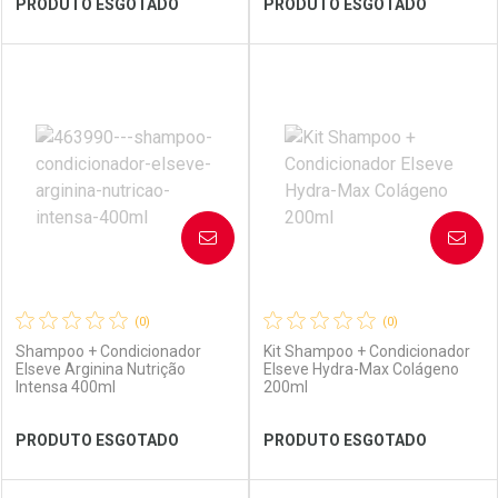
PRODUTO ESGOTADO
PRODUTO ESGOTADO
FECHAR
FECHAR
FEC
FEC
Laboratório
Por Menos
Laboratório
Por Menos
AVISE-ME
AVISE-ME
(0)
(0)
Shampoo + Condicionador
Kit Shampoo + Condicionador
Elseve Arginina Nutrição
Elseve Hydra-Max Colágeno
Intensa 400ml
200ml
Ver Desconto Convênio
Ver Desconto Convênio
PRODUTO ESGOTADO
PRODUTO ESGOTADO