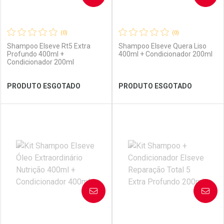
(0)
(0)
Shampoo Elseve Rt5 Extra
Shampoo Elseve Quera Liso
Profundo 400ml +
400ml + Condicionador 200ml
Condicionador 200ml
Ver Desconto Convênio
Ver Desconto Convênio
PRODUTO ESGOTADO
PRODUTO ESGOTADO
FECHAR
FECHAR
FEC
FEC
Laboratório
Por Menos
Laboratório
Por Menos
AVISE-ME
AVISE-ME