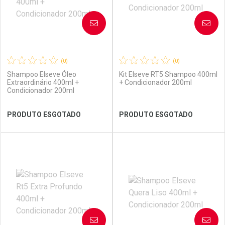
AVISE-ME
AVISE-ME
(0)
(0)
Shampoo Elseve Óleo
Kit Elseve RT5 Shampoo 400ml
Extraordinário 400ml +
+ Condicionador 200ml
Condicionador 200ml
Ver Desconto Convênio
Ver Desconto Convênio
PRODUTO ESGOTADO
PRODUTO ESGOTADO
FECHAR
FECHAR
FEC
FEC
Laboratório
Por Menos
Laboratório
Por Menos
AVISE-ME
AVISE-ME