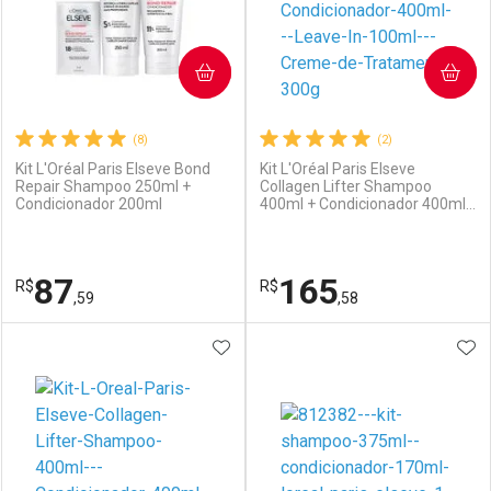
COMPRAR
COMPRAR
(8)
(2)
Kit L'Oréal Paris Elseve Bond
Kit L'Oréal Paris Elseve
Repair Shampoo 250ml +
Collagen Lifter Shampoo
Condicionador 200ml
400ml + Condicionador 400ml
Ativar Desconto
Ativar Desconto
+ Leave-In 100ml + Creme de
Tratamento 300g
Comprar sem Desconto
Comprar sem Desconto
87
165
R$
Comprar sem Desconto
R$
Comprar sem Desconto
Por R$ 32,59/cada
Por R$ 32,59/cada
,59
,58
Por R$ 32,59/cada
Por R$ 32,59/cada
ADICIONAR AOS FAVORITOS
ADI
FECHAR
FECHAR
F
F
Laboratório
Por Menos
Laboratório
Por Menos