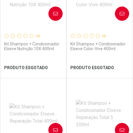
AVISE-ME
AVISE-ME
(0)
(0)
Kit Shampoo + Condicionador
Kit Shampoo + Condicionador
Elseve Nutrição 10X 400ml
Elseve Color-Vive 400ml
Ver Desconto Convênio
Ver Desconto Convênio
PRODUTO ESGOTADO
PRODUTO ESGOTADO
FECHAR
FECHAR
FEC
FEC
Laboratório
Por Menos
Laboratório
Por Menos
AVISE-ME
AVISE-ME