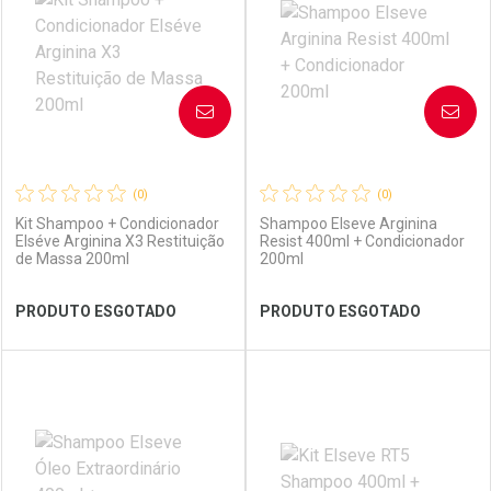
Laboratório
Por Menos
Laboratório
Por Menos
AVISE-ME
AVISE-ME
(0)
(0)
Kit Shampoo + Condicionador
Shampoo Elseve Arginina
Elséve Arginina X3 Restituição
Resist 400ml + Condicionador
de Massa 200ml
200ml
Ver Desconto Convênio
Ver Desconto Convênio
PRODUTO ESGOTADO
PRODUTO ESGOTADO
FECHAR
FECHAR
FEC
FEC
Laboratório
Por Menos
Laboratório
Por Menos