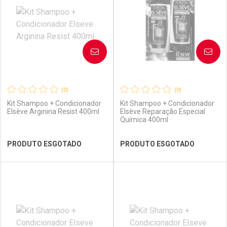
Laboratório
Por Menos
Laboratório
Por Menos
AVISE-ME
AVISE-ME
(0)
(0)
Kit Shampoo + Condicionador
Kit Shampoo + Condicionador
Elsève Arginina Resist 400ml
Elsève Reparação Especial
Química 400ml
Ver Desconto Convênio
Ver Desconto Convênio
PRODUTO ESGOTADO
PRODUTO ESGOTADO
FECHAR
FECHAR
FEC
FEC
Laboratório
Por Menos
Laboratório
Por Menos