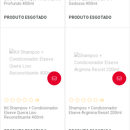
Profundo 400ml
Sedosos 400ml
Ver Desconto Convênio
Ver Desconto Convênio
PRODUTO ESGOTADO
PRODUTO ESGOTADO
FECHAR
FECHAR
FEC
FEC
Laboratório
Por Menos
Laboratório
Por Menos
AVISE-ME
AVISE-ME
(0)
(0)
Kit Shampoo + Condicionador
Shampoo + Condicionador
Elseve Quera Liso
Elseve Arginina Resist 200ml
Reconstituinte 400ml
Ver Desconto Convênio
Ver Desconto Convênio