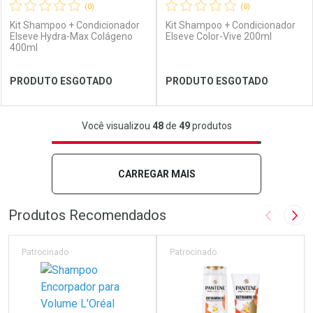
(0)
(0)
Kit Shampoo + Condicionador
Kit Shampoo + Condicionador
Elseve Hydra-Max Colágeno
Elseve Color-Vive 200ml
400ml
Ver Desconto Convênio
Ver Desconto Convênio
PRODUTO ESGOTADO
PRODUTO ESGOTADO
FECHAR
FECHAR
FEC
FEC
Você visualizou
48
de
49
produtos
Laboratório
Por Menos
Laboratório
Por Menos
CARREGAR MAIS
Produtos Recomendados
Imagem A
Pró
Patrocinado
Patrocinado