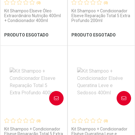
(0)
(0)
Kit Shampoo Elseve Óleo
Kit Shampoo + Condicionador
Extraordinário Nutrição 400ml
Elseve Reparação Total 5 Extra
+ Condicionador 400ml
Profundo 200ml
Ver Desconto Convênio
Ver Desconto Convênio
PRODUTO ESGOTADO
PRODUTO ESGOTADO
FECHAR
FECHAR
FEC
FEC
Laboratório
Por Menos
Laboratório
Por Menos
AVISE-ME
AVISE-ME
(0)
(0)
Kit Shampoo + Condicionador
Kit Shampoo + Condicionador
Elseve Reparação Total 5 Extra
Elséve Queratina Leve e