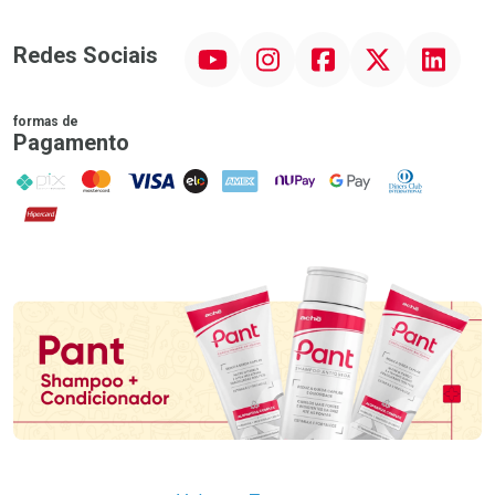
YouTube
Instagram
Facebook
Twitter
Linkedin
Redes Sociais
formas de
Pagamento
PIX
MasterCard
VISA
ELO
AMEX
NuPay
Google Pay
Diners Club
Hipercard
Promoção em Destaque