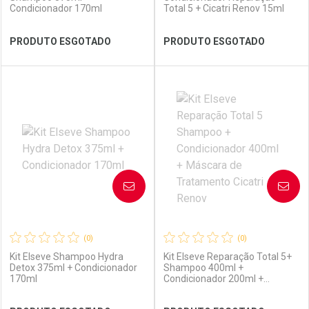
Condicionador 170ml
Total 5 + Cicatri Renov 15ml
Ver Desconto Convênio
Ver Desconto Convênio
PRODUTO ESGOTADO
PRODUTO ESGOTADO
FECHAR
FECHAR
FEC
FEC
Laboratório
Por Menos
Laboratório
Por Menos
AVISE-ME
AVISE-ME
(0)
(0)
Kit Elseve Shampoo Hydra
Kit Elseve Reparação Total 5+
Detox 375ml + Condicionador
Shampoo 400ml +
170ml
Condicionador 200ml +
Máscara de Tratamento Cicatri
Renov
Ver Desconto Convênio
Ver Desconto Convênio