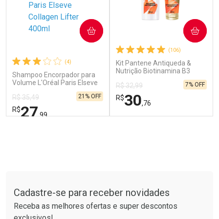
Ver Desconto Convênio
Ver Desconto Convênio
COMPRAR
COMPRAR
(106)
(4)
Kit Pantene Antiqueda &
Nutrição Biotinamina B3
Shampoo Encorpador para
Shampoo 300ml +
Volume L'Oréal Paris Elseve
7% OFF
R$ 32,99
Condicionador 150ml
Collagen Lifter 400ml
30
21% OFF
R$ 35,49
R$
,76
27
R$
,99
FECHAR
FECHAR
FEC
FEC
Laboratório
Laboratório
Por Menos
Por Menos
Tudo sobre a Drogarias Pacheco
Cadastre-se para receber novidades
Receba as melhores ofertas e super descontos
exclusivos!