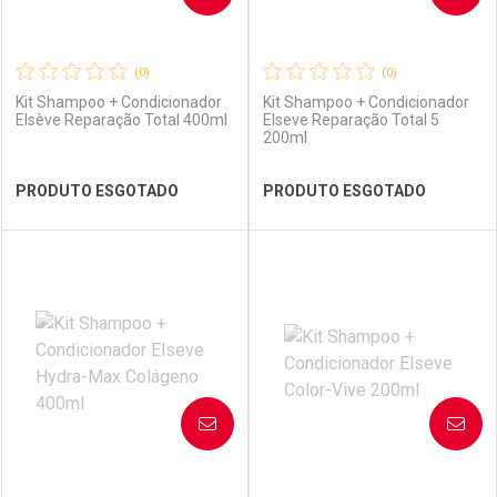
(0)
(0)
Kit Shampoo + Condicionador
Kit Shampoo + Condicionador
Elsève Reparação Total 400ml
Elseve Reparação Total 5
200ml
Ver Desconto Convênio
Ver Desconto Convênio
PRODUTO ESGOTADO
PRODUTO ESGOTADO
FECHAR
FECHAR
FEC
FEC
Laboratório
Por Menos
Laboratório
Por Menos
AVISE-ME
AVISE-ME