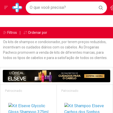
Drogarias Pacheco
Menu
Ac
Ir direto para a home
O que você precisa?
BAIXE
Baixe nosso APP e aproveite Ofertas Exclusivas!
BUSC
O AP
Navegue pela página
Ir direto para o conteúdo
Faça a sua busca
Ir direto para a busca
Ir direto para a conta
Ir direto para a ajuda
Âncoras
Breadcrumb
Filtros
Ordenar por
Drogarias Pacheco
Shampoo E Condicionador
Elseve
Ir direto para a notificações
Ir direto para o carrinho
Os kits de shampoo e condicionador, por terem preços reduzidos,
Ir direto para o menu
incentivam os cuidados diários com os cabelos. As Drogarias
Pacheco promovem a venda de kits de diferentes marcas, para
todos os tipos de cabelos e para a satisfação de todos os clientes.
Linkagens Internas em Destaque
Promoções em Destaque
Prateleira
Patrocinado
Patrocinado