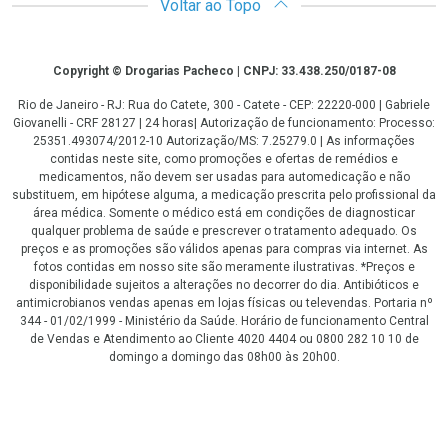
Voltar ao Topo
Copyright
Copyright © Drogarias Pacheco | CNPJ: 33.438.250/0187-08
Rio de Janeiro - RJ: Rua do Catete, 300 - Catete - CEP: 22220-000 | Gabriele
Giovanelli - CRF 28127 | 24 horas| Autorização de funcionamento: Processo:
25351.493074/2012-10 Autorização/MS: 7.25279.0 | As informações
contidas neste site, como promoções e ofertas de remédios e
medicamentos, não devem ser usadas para automedicação e não
substituem, em hipótese alguma, a medicação prescrita pelo profissional da
área médica. Somente o médico está em condições de diagnosticar
qualquer problema de saúde e prescrever o tratamento adequado. Os
preços e as promoções são válidos apenas para compras via internet. As
fotos contidas em nosso site são meramente ilustrativas. *Preços e
disponibilidade sujeitos a alterações no decorrer do dia. Antibióticos e
antimicrobianos vendas apenas em lojas físicas ou televendas. Portaria nº
344 - 01/02/1999 - Ministério da Saúde. Horário de funcionamento Central
de Vendas e Atendimento ao Cliente 4020 4404 ou 0800 282 10 10 de
domingo a domingo das 08h00 às 20h00.
LGPD Aceite os Cookies