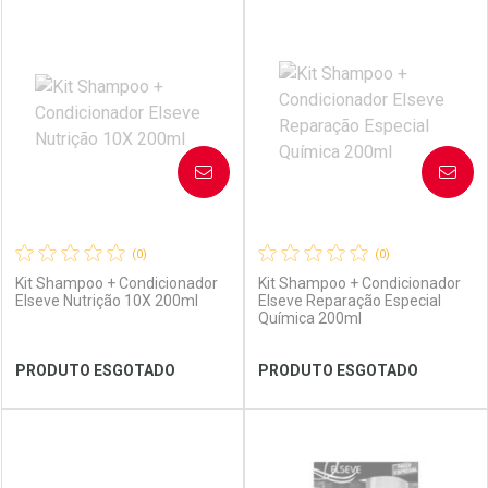
FECHAR
FECHAR
FEC
FEC
Laboratório
Por Menos
Laboratório
Por Menos
AVISE-ME
AVISE-ME
(0)
(0)
Kit Shampoo + Condicionador
Kit Shampoo + Condicionador
Elseve Nutrição 10X 200ml
Elseve Reparação Especial
Química 200ml
Ver Desconto Convênio
Ver Desconto Convênio
PRODUTO ESGOTADO
PRODUTO ESGOTADO
FECHAR
FECHAR
FEC
FEC