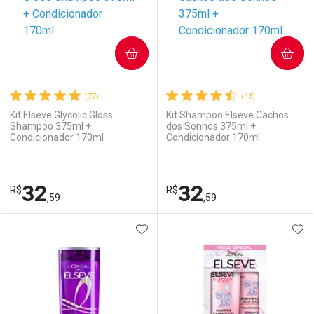
COMPRAR
COMPRAR
(77)
(43)
Kit Elseve Glycolic Gloss
Kit Shampoo Elseve Cachos
Shampoo 375ml +
dos Sonhos 375ml +
Condicionador 170ml
Condicionador 170ml
32
32
R$
R$
,59
,59
ADICIONAR AOS FAVORITOS
ADI
FECHAR
FECHAR
F
F
Laboratório
Por Menos
Laboratório
Por Menos