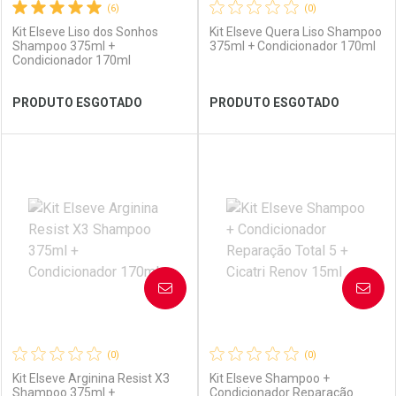
(6)
(0)
Kit Elseve Liso dos Sonhos
Kit Elseve Quera Liso Shampoo
Shampoo 375ml +
375ml + Condicionador 170ml
Condicionador 170ml
Ver Desconto Convênio
Ver Desconto Convênio
PRODUTO ESGOTADO
PRODUTO ESGOTADO
FECHAR
FECHAR
FEC
FEC
Laboratório
Por Menos
Laboratório
Por Menos
AVISE-ME
AVISE-ME
(0)
(0)
Kit Elseve Arginina Resist X3
Kit Elseve Shampoo +
Shampoo 375ml +
Condicionador Reparação