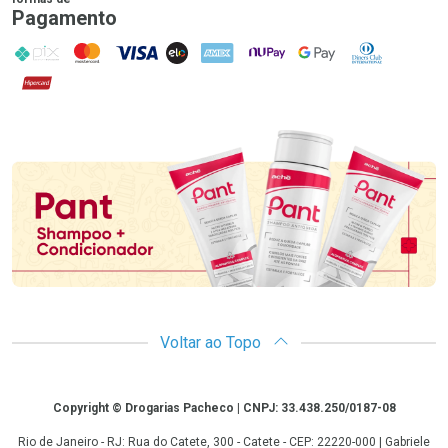
Pagamento
PIX
MasterCard
VISA
ELO
AMEX
NuPay
Google Pay
Diners Club
Hipercard
Promoção em Destaque
Voltar ao Topo
Copyright
Copyright © Drogarias Pacheco | CNPJ: 33.438.250/0187-08
Rio de Janeiro - RJ: Rua do Catete, 300 - Catete - CEP: 22220-000 | Gabriele