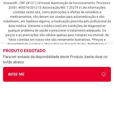
Giovanelli - CRF 28127 | 24 horas| Autorização de funcionamento: Processo:
25351.493074/2012-10 Autorização/MS: 7.25279.0 | As informações
contidas neste site, como promoções e ofertas de remédios e
medicamentos, não devem ser usadas para automedicação e não
substituem, em hipótese alguma, a medicação prescrita pelo profissional da
área médica. Somente o médico está em condições de diagnosticar
qualquer problema de saúde e prescrever o tratamento adequado. Os
preços e as promoções são válidos apenas para compras via internet. As
fotos contidas em nosso site são meramente ilustrativas. *Preços e
disponibilidade sujeitos a alterações no decorrer do dia. Antibióticos e
antimicrobianos vendas apenas em lojas físicas ou televendas. Portaria nº
PRODUTO ESGOTADO
344 - 01/02/1999 - Ministério da Saúde. Horário de funcionamento Central
Para ser avisado da disponibilidade deste Produto, basta clicar no
de Vendas e Atendimento ao Cliente 4020 4404 ou 0800 282 10 10 de
botão abaixo.
domingo a domingo das 08h00 às 20h00.
LGPD Aceite os Cookies
AVISE-ME