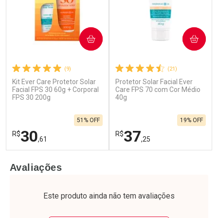
COMPRAR
COMPRAR
(9)
(21)
Ativar Desconto
Ativar Desconto
Kit Ever Care Protetor Solar
Protetor Solar Facial Ever
Facial FPS 30 60g + Corporal
Care FPS 70 com Cor Médio
FPS 30 200g
Comprar sem Desconto
40g
Comprar sem Desconto
Comprar sem Desconto
Comprar sem Desconto
Por R$ 123,29/cada
Por R$ 110,99/cada
Por R$ 123,29/cada
Por R$ 110,99/cada
51% OFF
19% OFF
30
37
R$
R$
,61
,25
FECHAR
F
FECHAR
F
Avaliações
Laboratório
Laboratório
Por Menos
Por Menos
Este produto ainda não tem avaliações