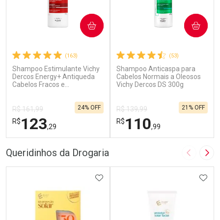
COMPRAR
COMPRAR
(163)
(53)
Shampoo Estimulante Vichy
Shampoo Anticaspa para
Dercos Energy+ Antiqueda
Cabelos Normais a Oleosos
Cabelos Fracos e
Vichy Dercos DS 300g
Quebradiços 400ml
24% OFF
21% OFF
R$ 161,99
R$ 139,99
123
110
R$
R$
,29
,99
FECHAR
F
FECHAR
F
Queridinhos da Drogaria
Imagem A
Pró
Dermaclub
Dermaclub
Por Menos
ADICIONAR AOS FAVORITOS
Por Menos
ADIC