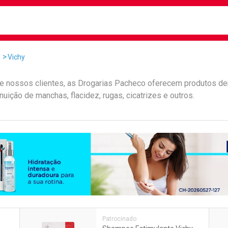
busca
isa?
Vichy
e nossos clientes, as Drogarias Pacheco oferecem produtos d
uição de manchas, flacidez, rugas, cicatrizes e outros.
e
Patrocinado