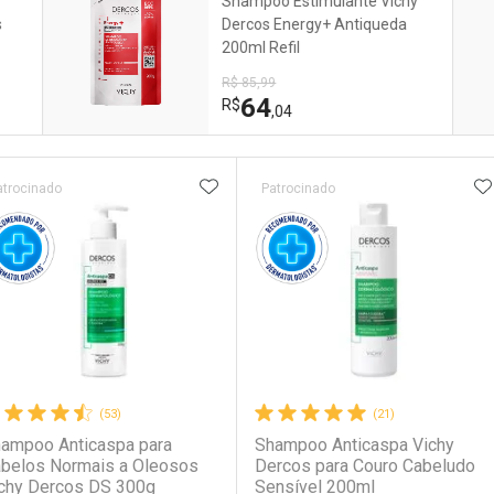
Shampoo Estimulante Vichy
s
Dercos Energy+ Antiqueda
200ml Refil
R$ 85,99
64
R$
,04
ateleira
ADICIONAR AOS FAVORITOS
A
atrocinado
Patrocinado
(53)
(21)
ampoo Anticaspa para
Shampoo Anticaspa Vichy
belos Normais a Oleosos
Dercos para Couro Cabeludo
chy Dercos DS 300g
Sensível 200ml