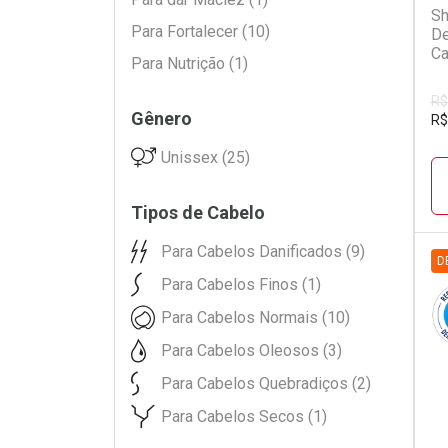
Sh
Para Fortalecer (10)
De
Ca
Para Nutrição (1)
4
R$
Gênero
R$
Unissex (25)
Tipos de Cabelo
Para Cabelos Danificados (9)
D
Para Cabelos Finos (1)
D
P
Para Cabelos Normais (10)
Para Cabelos Oleosos (3)
Para Cabelos Quebradiços (2)
Para Cabelos Secos (1)