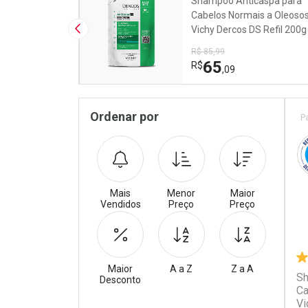
 Repositor Vichy
Shampoo Anticaspa para
lutions para
Cabelos Normais a Oleoso
icados 200ml
Vichy Dercos DS Refil 200g
Imagem Anterior
R$ 85,99
65
R$
,09
Pr
Sidebar
Ordenar por
P
Mais
Menor
Maior
Vendidos
Preço
Preço
Maior
A a Z
Z a A
Sh
Desconto
Ca
Vi