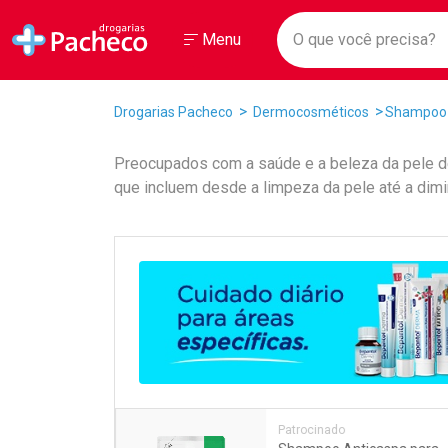
Drogarias Pacheco
Menu
Faça a sua 
O que você prec
Ir direto para a home
Abrir ou Fechar
Menu
Navegue pela página
Ir direto para o conteúdo
Ir direto para a busca
Ir direto para a conta
Breadcrumb
Drogarias Pacheco
Dermocosméticos
Shampoo
Ir direto para a ajuda
Ir direto para a notificações
Preocupados com a saúde e a beleza da pele d
Ir direto para o carrinho
que incluem desde a limpeza da pele até a dimin
Ir direto para o menu
Promoções em Destaqu
Patrocinado