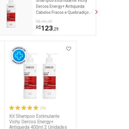
Shampoo Estimulante Vichy
Dercos Energy+ Antiqueda
Cabelos Fracos e Quebradiços
Próxima Imagem
400ml
R$ 161,99
123
R$
,29
DICIONAR AOS FAVORITOS
ADICIONAR AOS FAVORIT
(75)
Kit Shampoo Estimulante
Vichy Dercos Energy+
Antiqueda 400ml 2 Unidades