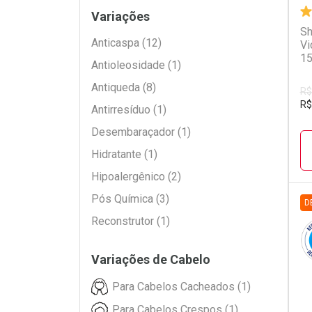
Variações
Sh
Anticaspa (12)
Vi
1
Antioleosidade (1)
Antiqueda (8)
R$
R$
Antirresíduo (1)
Desembaraçador (1)
Hidratante (1)
Hipoalergênico (2)
Pós Química (3)
D
Reconstrutor (1)
D
P
Variações de Cabelo
Para Cabelos Cacheados (1)
Para Cabelos Crespos (1)