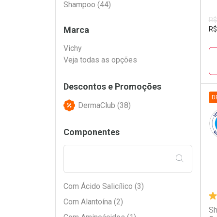
Filtros
Shampoo (44)
R$
Marca
R$
Vichy
Veja todas as opções
Descontos e Promoções
D
DermaClub (38)
D
P
Componentes
FILTRAR PE
Com Ácido Salicílico (3)
Com Alantoína (2)
Sh