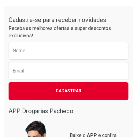
Comprar sem Desconto
Comprar sem Desconto
Tudo sobre a Drogarias Pacheco
Por R$ 30,61/cada
Por R$ 37,25/cada
Comprar sem Desconto
Comprar sem Desconto
Por R$ 30,61/cada
Por R$ 37,25/cada
Cadastre-se para receber novidades
Receba as melhores ofertas e super descontos
exclusivos!
Preencha o formulário abaixo para receber 
Nome
Email
CADASTRAR
APP Drogarias Pacheco
Baixe o
APP
e confira