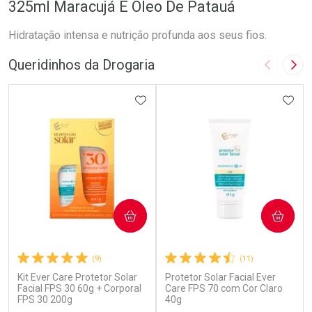
325ml Maracujá E Óleo De Patauá
Hidratação intensa e nutrição profunda aos seus fios.
Queridinhos da Drogaria
Imagem A
Pró
ADICIONAR AOS FAVORITOS
ADIC
COMPRAR
COMPRAR
(9)
(11)
Kit Ever Care Protetor Solar
Protetor Solar Facial Ever
Facial FPS 30 60g + Corporal
Care FPS 70 com Cor Claro
FPS 30 200g
40g