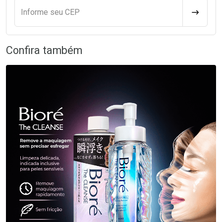
Informe seu CEP
CALCULA
Confira também