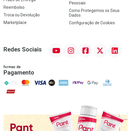
Pessoais
Reembolso
Como Protegemos os Seus
Troca ou Devolução
Dados
Marketplace
Configuração de Cookies
YouTube
Instagram
Facebook
Twitter
Linkedin
Redes Sociais
formas de
Pagamento
PIX
MasterCard
VISA
ELO
AMEX
NuPay
Google Pay
Diners Club
Hipercard
Promoção em Destaque