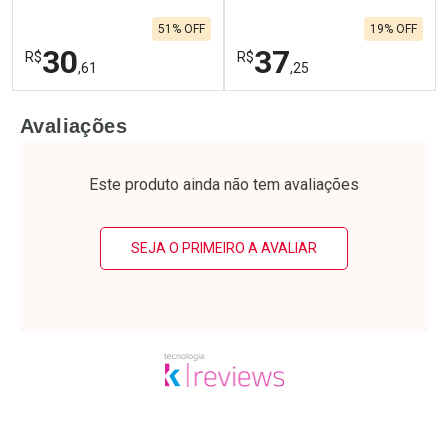
51% OFF
19% OFF
30
37
R$
R$
,61
,25
FECHAR
F
FECHAR
F
Avaliações
Laboratório
Laboratório
Por Menos
Por Menos
Este produto ainda não tem avaliações
SEJA O PRIMEIRO A AVALIAR
Ativar Desconto
Ativar Desconto