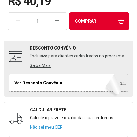
R$ 40,19
REMOVER UMA UNIDADE
AUMENTAR UMA UNIDADE
COMPRAR
DESCONTO
CONVÊNIO
Exclusivo para clientes cadastrados no programa
Saiba Mais
Ver Desconto Convênio
CALCULAR FRETE
Formulário para Calcular o Frete
Calcule o prazo e o valor das suas entregas
Não sei meu CEP