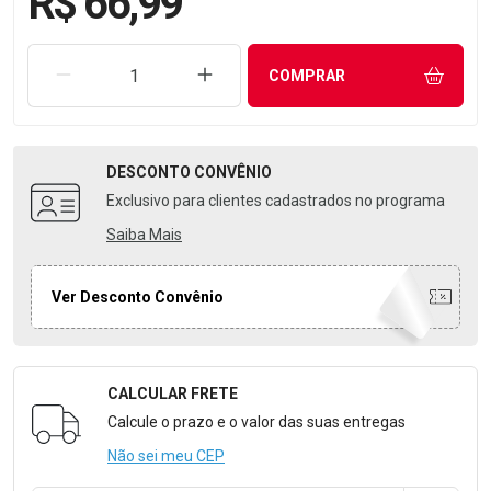
R$ 66,99
REMOVER UMA UNIDADE
AUMENTAR UMA UNIDADE
COMPRAR
DESCONTO
CONVÊNIO
Exclusivo para clientes cadastrados no programa
Saiba Mais
Ver Desconto Convênio
CALCULAR FRETE
Formulário para Calcular o Frete
Calcule o prazo e o valor das suas entregas
Não sei meu CEP