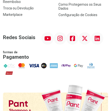
Reembolso
Como Protegemos os Seus
Troca ou Devolução
Dados
Marketplace
Configuração de Cookies
YouTube
Instagram
Facebook
Twitter
Linkedin
Redes Sociais
formas de
Pagamento
PIX
MasterCard
VISA
ELO
AMEX
NuPay
Google Pay
Diners Club
Hipercard
Promoção em Destaque