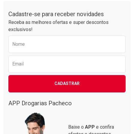
Tudo sobre a Drogarias Pacheco
Por R$ 76,94/cada
Por R$ 64,79/cada
Comprar sem Desconto
Comprar sem Desconto
Por R$ 76,94/cada
Por R$ 64,79/cada
Cadastre-se para receber novidades
Receba as melhores ofertas e super descontos
exclusivos!
Preencha o formulário abaixo para receber 
Nome
Email
CADASTRAR
APP Drogarias Pacheco
Baixe o
APP
e confira