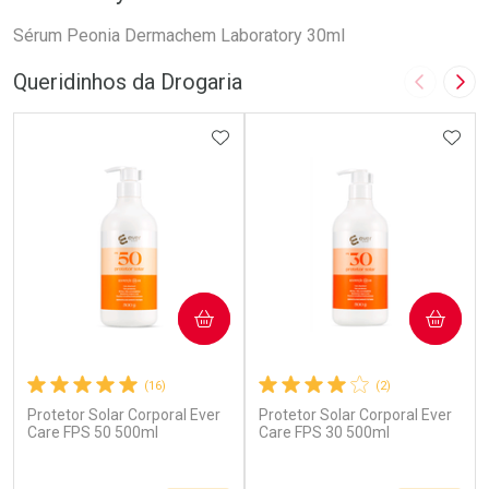
Sérum Peonia Dermachem Laboratory 30ml
Queridinhos da Drogaria
Imagem A
Pró
ADICIONAR AOS FAVORITOS
ADIC
COMPRAR
COMPRAR
(16)
(2)
Protetor Solar Corporal Ever
Protetor Solar Corporal Ever
Care FPS 50 500ml
Care FPS 30 500ml